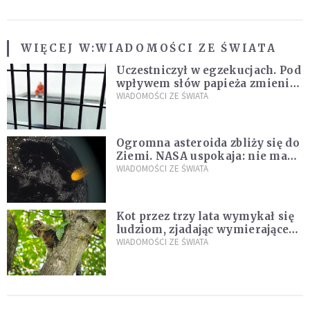
WIĘCEJ W:
WIADOMOŚCI ZE ŚWIATA
Uczestniczył w egzekucjach. Pod
wpływem słów papieża zmienił
zdanie
WIADOMOŚCI ZE ŚWIATA
Ogromna asteroida zbliży się do
Ziemi. NASA uspokaja: nie ma
zagrożenia
WIADOMOŚCI ZE ŚWIATA
Kot przez trzy lata wymykał się
ludziom, zjadając wymierające
kaczki. W końcu popełnił
WIADOMOŚCI ZE ŚWIATA
fatalny błąd