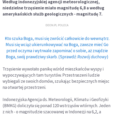
Według indonezyjskiej agencji meteorologicznej,
niedzielne trzęsienie miało magnitudę 6,8 a według
amerykańskich służb geologicznych - magnitudę 7.
DEON.PL POLECA
Kto szuka Boga, musi się zwrócić całkowicie do wewnątrz.
Musi się wciąż ukierunkowywać na Boga, zawsze mieć Go
przed oczyma i wytrwale zapominać o sobie, aż znajdzie
Boga, swój prawdziwy skarb. (Sprawdź:
Rozwój duchowy
)
Trzęsienie wywołało panikę wśród mieszkańców wyspy i
wypoczywających tam turystów. Przestraszeni ludzie
wybiegali ze swoich domów, szukając bezpiecznych miejsc
na otwartej przestrzeni.
Indonezyjska Agencja ds. Meteorologii, Klimatu i Geofizyki
(BMKG) doliczyła się ponad 120 wstrząsów wtórnych. Jeden
z nich - o magnitudzie szacowanej w Indonezji na 6,2, a