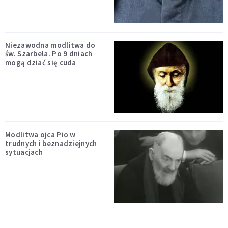
Niezawodna modlitwa do
św. Szarbela. Po 9 dniach
mogą dziać się cuda
Modlitwa ojca Pio w
trudnych i beznadziejnych
sytuacjach