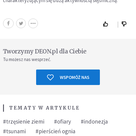
charakteryzującym się dużą aktywnością sejsmiczną.
Tworzymy DEON.pl dla Ciebie
Tu możesz nas wesprzeć.
WSPOMÓŻ NAS
TEMATY W ARTYKULE
#trzęsienie ziemi
#ofiary
#indonezja
#tsunami
#pierścień ognia