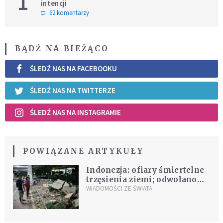
1
intencji
62 komentarzy
BĄDŹ NA BIEŻĄCO
ŚLEDŹ NAS NA FACEBOOKU
ŚLEDŹ NAS NA TWITTERZE
ŚLEDŹ NAS NA INSTAGRAMIE
POWIĄZANE ARTYKUŁY
Indonezja: ofiary śmiertelne
trzęsienia ziemi; odwołano
ostrzeżenie przed tsunami
WIADOMOŚCI ZE ŚWIATA