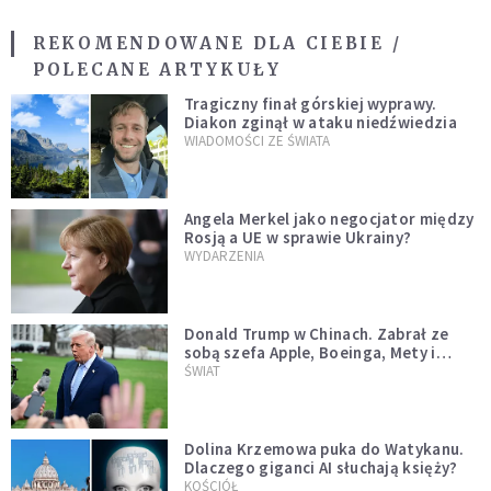
REKOMENDOWANE DLA CIEBIE /
POLECANE ARTYKUŁY
Tragiczny finał górskiej wyprawy.
Diakon zginął w ataku niedźwiedzia
WIADOMOŚCI ZE ŚWIATA
Angela Merkel jako negocjator między
Rosją a UE w sprawie Ukrainy?
WYDARZENIA
Donald Trump w Chinach. Zabrał ze
sobą szefa Apple, Boeinga, Mety i
Muska
ŚWIAT
Dolina Krzemowa puka do Watykanu.
Dlaczego giganci AI słuchają księży?
KOŚCIÓŁ