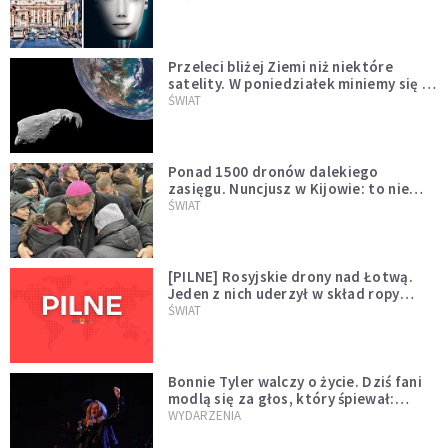
Przeleci bliżej Ziemi niż niektóre
satelity. W poniedziałek miniemy się z
asteroidą, która poprzedzi znacznie
ŚWIAT
większego "gościa"
Ponad 1500 dronów dalekiego
zasięgu. Nuncjusz w Kijowie: to nie
wygląda na wolę zakończenia wojny
ŚWIAT
[PILNE] Rosyjskie drony nad Łotwą.
Jeden z nich uderzył w skład ropy
naftowej
ŚWIAT
Bonnie Tyler walczy o życie. Dziś fani
modlą się za głos, który śpiewał:
"Lord, help me"
WYDARZENIA