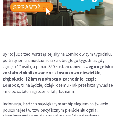
Był to już trzeci wstrząs tej siły na Lombok w tym tygodniu,
po trzęsieniu z niedzieli oraz z ubiegłego tygodnia, gdy
zginęło 17 osób, a ponad 350 zostało rannych.
Jego ognisko
zostało zlokalizowane na stosunkowo niewielkiej
głębokości 12 km w północno-zachodniej części
Lombok
, tj. na lądzie, dzięki czemu - jak przekazały władze
- nie powstało zagrożenie falą tsunami.
Indonezja, będąca największym archipelagiem na świecie,
położona jest w tzw. pacyficznym pierścieniu ognia,