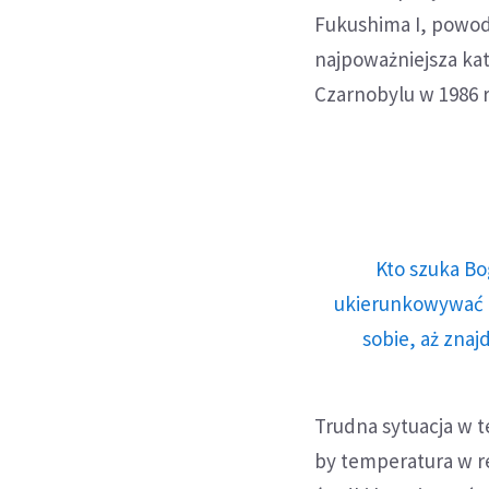
Fukushima I, powod
najpoważniejsza ka
Czarnobylu w 1986 
Kto szuka Bo
ukierunkowywać n
sobie, aż znaj
Trudna sytuacja w t
by temperatura w re