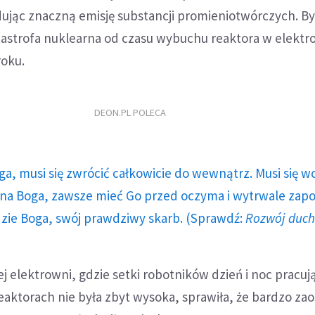
ując znaczną emisję substancji promieniotwórczych. By
tastrofa nuklearna od czasu wybuchu reaktora w elektr
roku.
DEON.PL POLECA
ga, musi się zwrócić całkowicie do wewnątrz. Musi się w
a Boga, zawsze mieć Go przed oczyma i wytrwale zap
dzie Boga, swój prawdziwy skarb. (Sprawdź:
Rozwój duc
ej elektrowni, gdzie setki robotników dzień i noc pracuj
aktorach nie była zbyt wysoka, sprawiła, że bardzo za