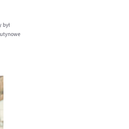
y był
 rutynowe