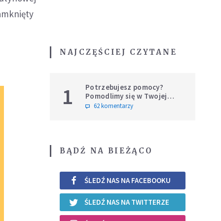
zamknięty
NAJCZĘŚCIEJ CZYTANE
Potrzebujesz pomocy?
1
Pomodlimy się w Twojej
intencji
62 komentarzy
BĄDŹ NA BIEŻĄCO
ŚLEDŹ NAS NA FACEBOOKU
ŚLEDŹ NAS NA TWITTERZE