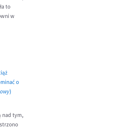
ła to
owni w
ciąż
ominać o
howy
)
ą nad tym,
ostrzono