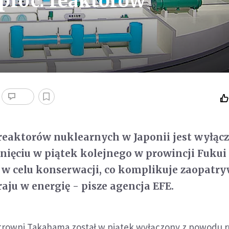
proc. reaktorów
 reaktorów nuklearnych w Japonii jest wyłąc
ięciu w piątek kolejnego w prowincji Fukui
 w celu konserwacji, co komplikuje zaopatr
ju w energię - pisze agencja EFE.
ktrowni Takahama został w piątek wyłączony z powodu 