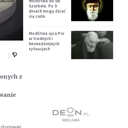
modlitwa do św.
Szarbela. Po 9
dniach mogą dziać
się cuda
Modlitwa ojca Pio
w trudnych i
beznadziejnych
sytuacjach
zonych z
ywanie
rutynowej