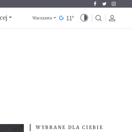
11
°
cej
Warszawa
WYBRANE DLA CIEBIE