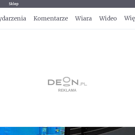
g
Sklep
Wię
darzenia
Komentarze
Wiara
Wideo