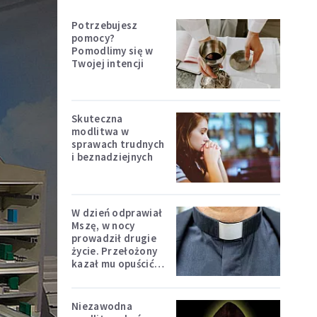
Potrzebujesz
pomocy?
Pomodlimy się w
Twojej intencji
Skuteczna
modlitwa w
sprawach trudnych
i beznadziejnych
W dzień odprawiał
Mszę, w nocy
prowadził drugie
życie. Przełożony
kazał mu opuścić
zakon
Niezawodna