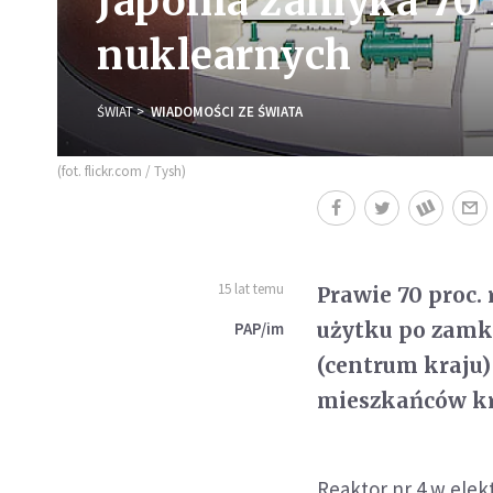
Japonia zamyka 70 
nuklearnych
ŚWIAT
WIADOMOŚCI ZE ŚWIATA
(fot. flickr.com / Tysh)
15 lat temu
Prawie 70 proc.
użytku po zamkn
PAP/im
(centrum kraju)
mieszkańców kra
Reaktor nr 4 w ele