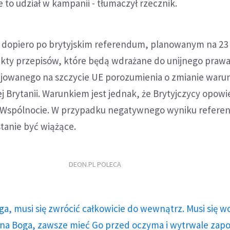
e to udział w kampanii - tłumaczył rzecznik.
e dopiero po brytyjskim referendum, planowanym na 23
ekty przepisów, które będą wdrażane do unijnego prawa
jowanego na szczycie UE porozumienia o zmianie war
j Brytanii. Warunkiem jest jednak, że Brytyjczycy opowi
 Wspólnocie. W przypadku negatywnego wyniku refere
tanie być wiążące.
DEON.PL POLECA
ga, musi się zwrócić całkowicie do wewnątrz. Musi się w
a Boga, zawsze mieć Go przed oczyma i wytrwale zap