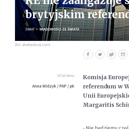
KE nie zaangażuje 
brytyjskim refere
ŚWIAT
WIADOMOŚCI ZE ŚWIATA
(fot. shutterstock.com)
10 lat temu
Komisja Europej
referendum w Wi
Anna Widzyk / PAP / pk
Unii Europejski
Margaritis Schi
- Nie będziemy częś