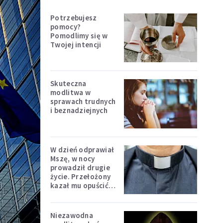
Potrzebujesz
pomocy?
Pomodlimy się w
Twojej intencji
Skuteczna
modlitwa w
sprawach trudnych
i beznadziejnych
W dzień odprawiał
Mszę, w nocy
prowadził drugie
życie. Przełożony
kazał mu opuścić
zakon
Niezawodna