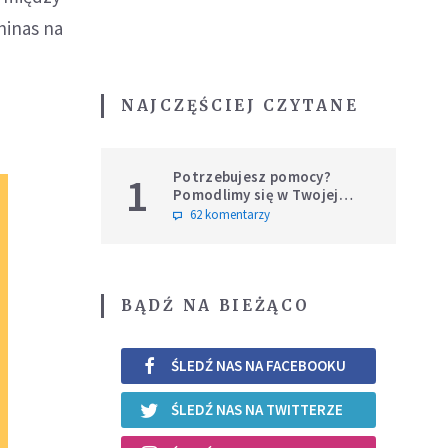
hinas na
NAJCZĘŚCIEJ CZYTANE
Potrzebujesz pomocy?
1
Pomodlimy się w Twojej
intencji
62 komentarzy
BĄDŹ NA BIEŻĄCO
ŚLEDŹ NAS NA FACEBOOKU
ŚLEDŹ NAS NA TWITTERZE