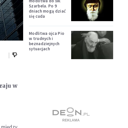
modlitwa do św.
Szarbela. Po 9
dniach mogą dziać
się cuda
Modlitwa ojca Pio
w trudnych i
beznadziejnych
sytuacjach
raju w
w między