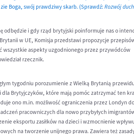
dzie Boga, swój prawdziwy skarb. (Sprawdź:
Rozwój duc
ę odbędzie i gdy rząd brytyjski poinformuje nas o intenc
 Brytanii w UE, Komisja przedstawi propozycje przepisó
ać wszystkie aspekty uzgodnionego przez przywódców
wiedział rzecznik.
łym tygodniu porozumienie z Wielką Brytanią przewidu
i dla Brytyjczyków, które mają pomóc zatrzymać ten kra
iduje ono m.in. możliwość ograniczenia przez Londyn d
adczeń pracowniczych dla nowo przybyłych imigrantów
zenie eksportu zasiłków na dzieci i wzmocnienie wpływ
wych na tworzenie unijnego prawa. Zawiera też zasady 