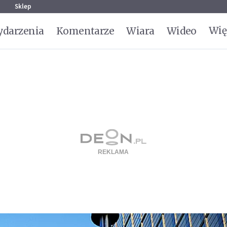
g
Sklep
Wię
darzenia
Komentarze
Wiara
Wideo