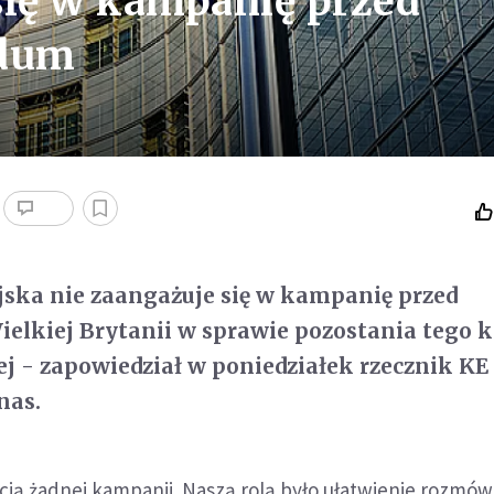
się w kampanię przed
ndum
ska nie zaangażuje się w kampanię przed
elkiej Brytanii w sprawie pozostania tego k
ej - zapowiedział w poniedziałek rzecznik KE
nas.
cią żadnej kampanii. Naszą rolą było ułatwienie rozmó