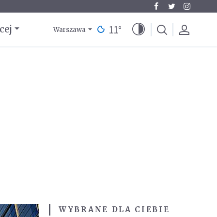
11
°
cej
Warszawa
WYBRANE DLA CIEBIE