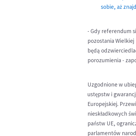
sobie, aż znaj
- Gdy referendum si
pozostania Wielkiej
będą odzwierciedl
porozumienia - zapo
Uzgodnione w ubieg
ustępstw i gwarancj
Europejskiej. Przew
nieskładkowych świ
państw UE, ogranic
parlamentów narodo