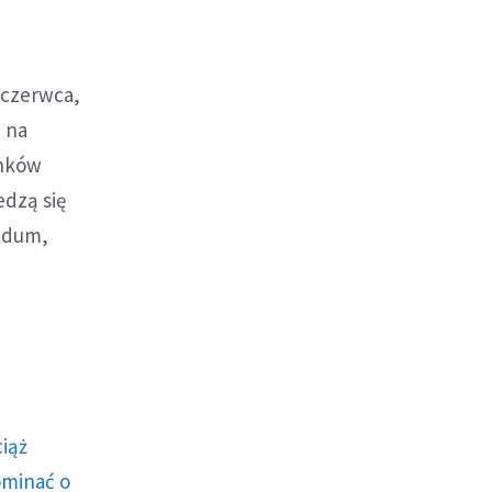
 czerwca,
 na
unków
edzą się
ndum,
ciąż
ominać o