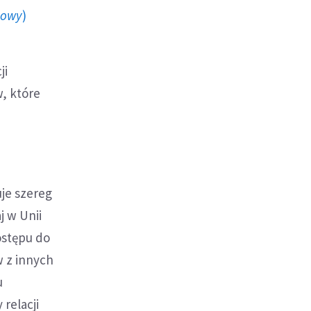
howy
)
ji
w, które
je szereg
j w Unii
ostępu do
 z innych
u
relacji