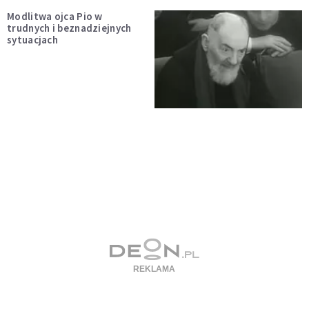
Modlitwa ojca Pio w
trudnych i beznadziejnych
sytuacjach