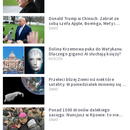
Donald Trump w Chinach. Zabrał ze
sobą szefa Apple, Boeinga, Mety i
Muska
ŚWIAT
Dolina Krzemowa puka do Watykanu.
Dlaczego giganci AI słuchają księży?
KOŚCIÓŁ
Przeleci bliżej Ziemi niż niektóre
satelity. W poniedziałek miniemy się z
asteroidą, która poprzedzi znacznie
ŚWIAT
większego "gościa"
Ponad 1500 dronów dalekiego
zasięgu. Nuncjusz w Kijowie: to nie
wygląda na wolę zakończenia wojny
ŚWIAT