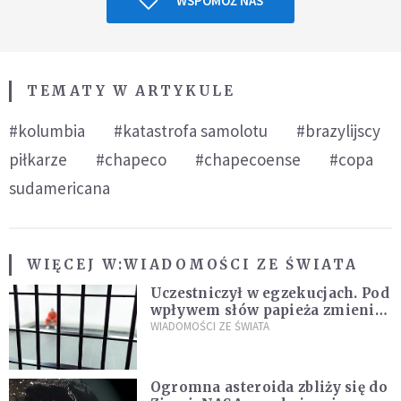
WSPOMÓŻ NAS
TEMATY W ARTYKULE
#kolumbia
#katastrofa samolotu
#brazylijscy
piłkarze
#chapeco
#chapecoense
#copa
sudamericana
WIĘCEJ W:
WIADOMOŚCI ZE ŚWIATA
Uczestniczył w egzekucjach. Pod
wpływem słów papieża zmienił
zdanie
WIADOMOŚCI ZE ŚWIATA
Ogromna asteroida zbliży się do