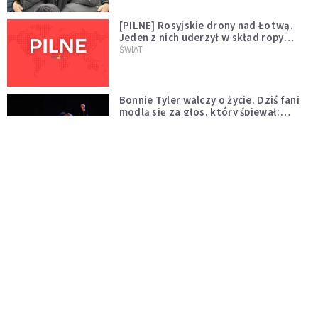
[PILNE] Rosyjskie drony nad Łotwą.
Jeden z nich uderzył w skład ropy
naftowej
ŚWIAT
Bonnie Tyler walczy o życie. Dziś fani
modlą się za głos, który śpiewał:
"Lord, help me"
WYDARZENIA