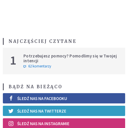
NAJCZĘŚCIEJ CZYTANE
1
Potrzebujesz pomocy? Pomodlimy się w Twojej
intencji
62 komentarzy
BĄDŹ NA BIEŻĄCO
ŚLEDŹ NAS NA FACEBOOKU
ŚLEDŹ NAS NA TWITTERZE
ŚLEDŹ NAS NA INSTAGRAMIE