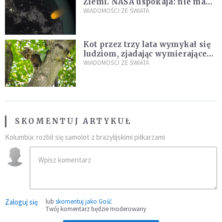
Ziemi. NASA uspokaja: nie ma
zagrożenia
WIADOMOŚCI ZE ŚWIATA
Kot przez trzy lata wymykał się
ludziom, zjadając wymierające
kaczki. W końcu popełnił
WIADOMOŚCI ZE ŚWIATA
fatalny błąd
SKOMENTUJ ARTYKUŁ
Kolumbia: rozbił się samolot z brazylijskimi piłkarzami
Zaloguj się
lub
skomentuj jako Gość
Twój komentarz będzie moderowany