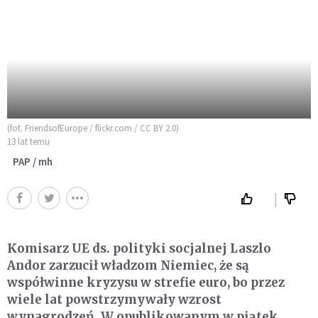
(fot. FriendsofEurope / flickr.com / CC BY 2.0)
13 lat temu
PAP / mh
Komisarz UE ds. polityki socjalnej Laszlo
Andor zarzucił władzom Niemiec, że są
współwinne kryzysu w strefie euro, bo przez
wiele lat powstrzymywały wzrost
wynagrodzeń. W opublikowanym w piątek