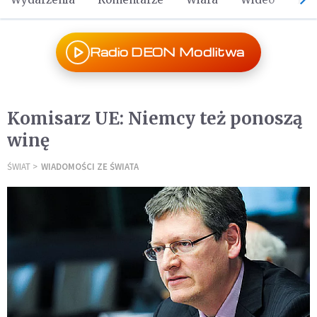
Radio DEON Modlitwa
Komisarz UE: Niemcy też ponoszą
winę
ŚWIAT
WIADOMOŚCI ZE ŚWIATA