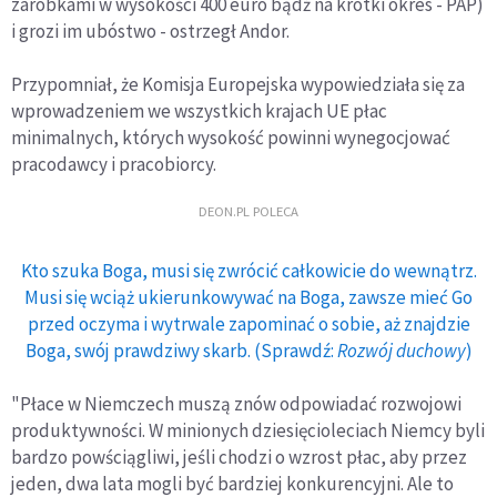
zarobkami w wysokości 400 euro bądź na krótki okres - PAP)
i grozi im ubóstwo - ostrzegł Andor.
Przypomniał, że Komisja Europejska wypowiedziała się za
wprowadzeniem we wszystkich krajach UE płac
minimalnych, których wysokość powinni wynegocjować
pracodawcy i pracobiorcy.
DEON.PL POLECA
Kto szuka Boga, musi się zwrócić całkowicie do wewnątrz.
Musi się wciąż ukierunkowywać na Boga, zawsze mieć Go
przed oczyma i wytrwale zapominać o sobie, aż znajdzie
Boga, swój prawdziwy skarb. (Sprawdź:
Rozwój duchowy
)
"Płace w Niemczech muszą znów odpowiadać rozwojowi
produktywności. W minionych dziesięcioleciach Niemcy byli
bardzo powściągliwi, jeśli chodzi o wzrost płac, aby przez
jeden, dwa lata mogli być bardziej konkurencyjni. Ale to