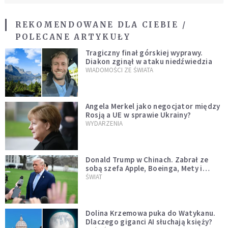
REKOMENDOWANE DLA CIEBIE /
POLECANE ARTYKUŁY
Tragiczny finał górskiej wyprawy.
Diakon zginął w ataku niedźwiedzia
WIADOMOŚCI ZE ŚWIATA
Angela Merkel jako negocjator między
Rosją a UE w sprawie Ukrainy?
WYDARZENIA
Donald Trump w Chinach. Zabrał ze
sobą szefa Apple, Boeinga, Mety i
Muska
ŚWIAT
Dolina Krzemowa puka do Watykanu.
Dlaczego giganci AI słuchają księży?