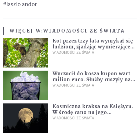
#laszlo andor
WIĘCEJ W:
WIADOMOŚCI ZE ŚWIATA
Kot przez trzy lata wymykał się
ludziom, zjadając wymierające
kaczki. W końcu popełnił
WIADOMOŚCI ZE ŚWIATA
fatalny błąd
Wyrzucił do kosza kupon wart
milion euro. Służby ruszyły na
poszukiwania
WIADOMOŚCI ZE ŚWIATA
Kosmiczna kraksa na Księżycu.
W środę rano na jego
powierzchni dojdzie do
WIADOMOŚCI ZE ŚWIATA
niezwykłego zdarzenia