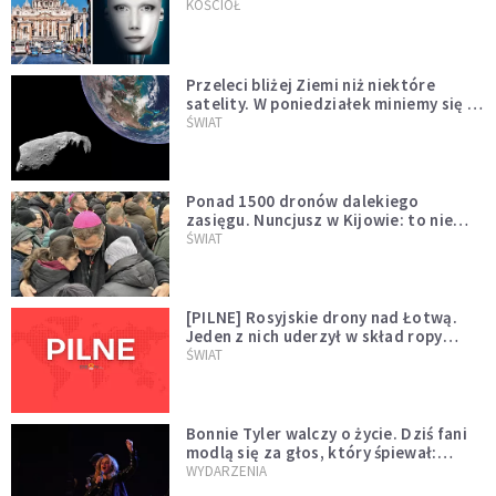
KOŚCIÓŁ
Przeleci bliżej Ziemi niż niektóre
satelity. W poniedziałek miniemy się z
asteroidą, która poprzedzi znacznie
ŚWIAT
większego "gościa"
Ponad 1500 dronów dalekiego
zasięgu. Nuncjusz w Kijowie: to nie
wygląda na wolę zakończenia wojny
ŚWIAT
[PILNE] Rosyjskie drony nad Łotwą.
Jeden z nich uderzył w skład ropy
naftowej
ŚWIAT
Bonnie Tyler walczy o życie. Dziś fani
modlą się za głos, który śpiewał:
"Lord, help me"
WYDARZENIA