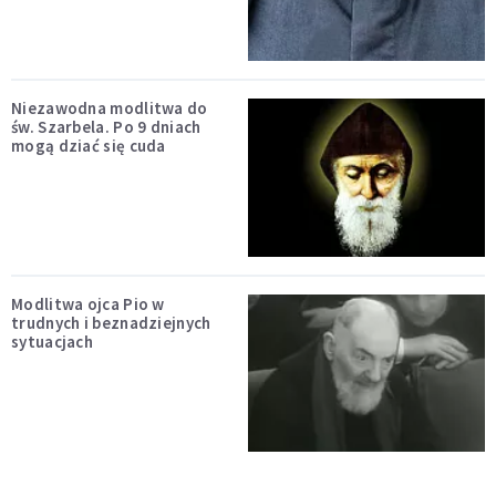
Niezawodna modlitwa do
św. Szarbela. Po 9 dniach
mogą dziać się cuda
Modlitwa ojca Pio w
trudnych i beznadziejnych
sytuacjach