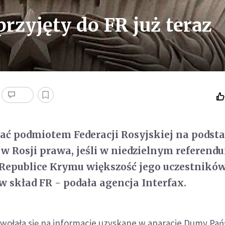
rzyjęty do FR już teraz
ć podmiotem Federacji Rosyjskiej na podsta
w Rosji prawa, jeśli w niedzielnym referend
Republice Krymu większość jego uczestnikó
 w skład FR - podała agencja Interfax.
owołała się na informacje uzyskane w aparacie Dumy Pa