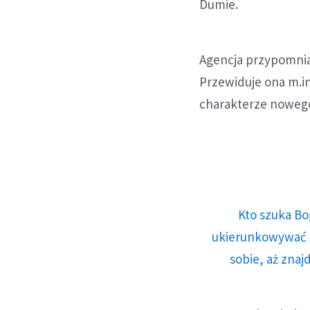
Dumie.
Agencja przypomniał
Przewiduje ona m.in.
charakterze nowego
Kto szuka Bo
ukierunkowywać n
sobie, aż znaj