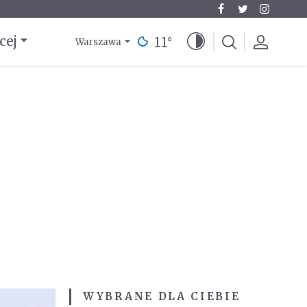
11
°
cej
Warszawa
WYBRANE DLA CIEBIE