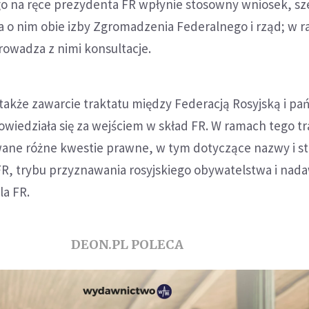
go na ręce prezydenta FR wpłynie stosowny wniosek, sz
 o nim obie izby Zgromadzenia Federalnego i rząd; w r
rowadza z nimi konsultacje.
także zawarcie traktatu między Federacją Rosyjską i p
wiedziała się za wejściem w skład FR. W ramach tego tr
ane różne kwestie prawne, w tym dotyczące nazwy i st
, trybu przyznawania rosyjskiego obywatelstwa i nad
la FR.
DEON.PL POLECA