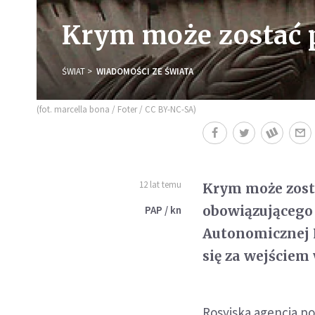
Krym może zostać p
ŚWIAT
WIADOMOŚCI ZE ŚWIATA
(fot. marcella bona / Foter / CC BY-NC-SA)
12 lat temu
Krym może zosta
obowiązującego 
PAP / kn
Autonomicznej 
się za wejściem
Rosyjska agencja p