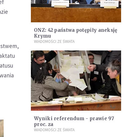
ef
azie
ONZ: 42 państwa potępiły aneksję
Krymu
WIADOMOŚCI ZE ŚWIATA
aństwem,
aktatu
atusu
awania
Wyniki referendum - prawie 97
proc. za
WIADOMOŚCI ZE ŚWIATA