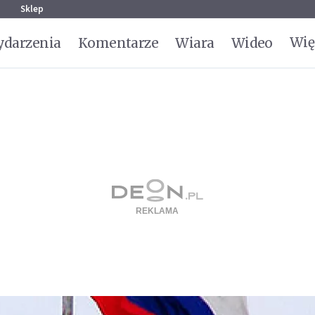
g
Sklep
Wię
darzenia
Komentarze
Wiara
Wideo