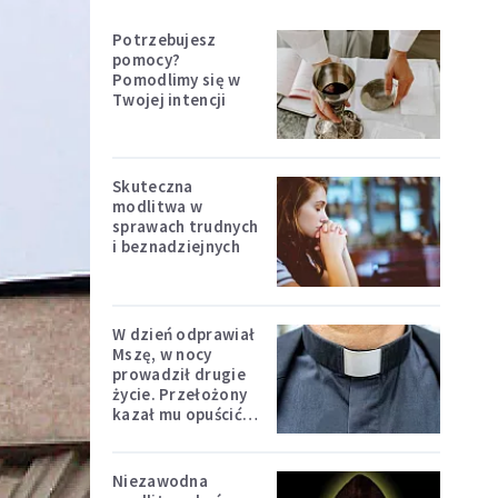
Potrzebujesz
pomocy?
Pomodlimy się w
Twojej intencji
Skuteczna
modlitwa w
sprawach trudnych
i beznadziejnych
W dzień odprawiał
Mszę, w nocy
prowadził drugie
życie. Przełożony
kazał mu opuścić
zakon
Niezawodna