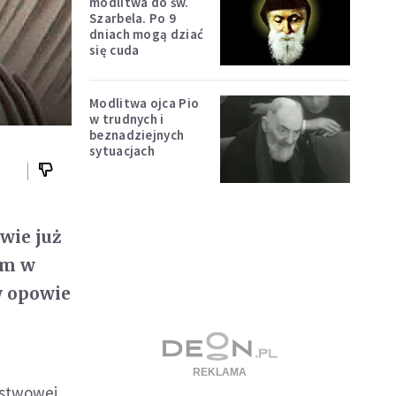
modlitwa do św.
Szarbela. Po 9
dniach mogą dziać
się cuda
Modlitwa ojca Pio
w trudnych i
beznadziejnych
sytuacjach
wie już
um w
w opowie
ństwowej,