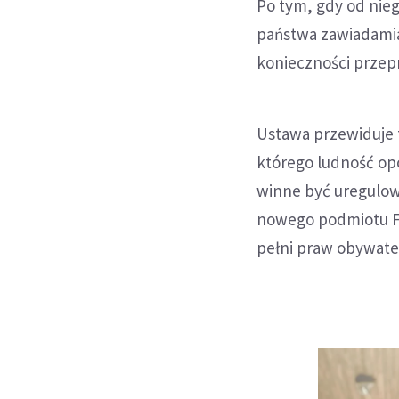
Po tym, gdy od nie
państwa zawiadamia
konieczności przep
Ustawa przewiduje 
którego ludność opo
winne być uregulow
nowego podmiotu FR
pełni praw obywate