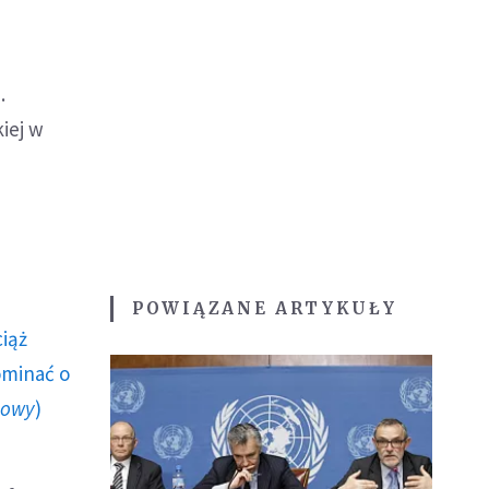
.
kiej w
POWIĄZANE ARTYKUŁY
ciąż
ominać o
howy
)