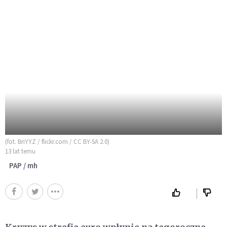
(fot. BriYYZ / flickr.com / CC BY-SA 2.0)
13 lat temu
PAP / mh