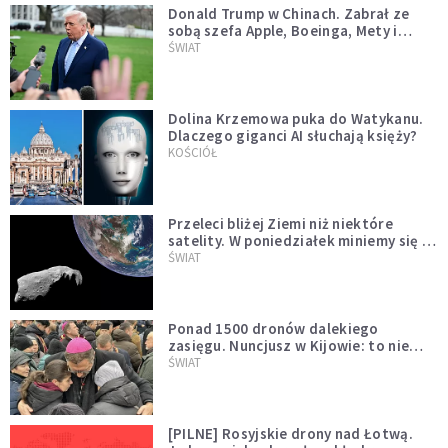
Donald Trump w Chinach. Zabrał ze
sobą szefa Apple, Boeinga, Mety i
Muska
ŚWIAT
Dolina Krzemowa puka do Watykanu.
Dlaczego giganci AI słuchają księży?
KOŚCIÓŁ
Przeleci bliżej Ziemi niż niektóre
satelity. W poniedziałek miniemy się z
asteroidą, która poprzedzi znacznie
ŚWIAT
większego "gościa"
Ponad 1500 dronów dalekiego
zasięgu. Nuncjusz w Kijowie: to nie
wygląda na wolę zakończenia wojny
ŚWIAT
[PILNE] Rosyjskie drony nad Łotwą.