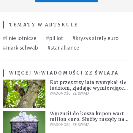
TEMATY W ARTYKULE
#linie lotnicze
#pll lot
#kryzys strefy euro
#mark schwab
#star alliance
WIĘCEJ W:
WIADOMOŚCI ZE ŚWIATA
Kot przez trzy lata wymykał się
ludziom, zjadając wymierające
kaczki. W końcu popełnił
WIADOMOŚCI ZE ŚWIATA
fatalny błąd
Wyrzucił do kosza kupon wart
milion euro. Służby ruszyły na
poszukiwania
WIADOMOŚCI ZE ŚWIATA