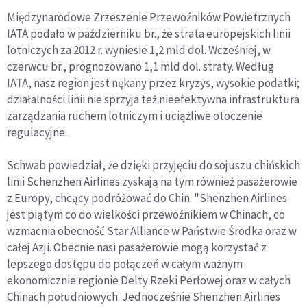
Międzynarodowe Zrzeszenie Przewoźników Powietrznych
IATA podało w październiku br., że strata europejskich linii
lotniczych za 2012 r. wyniesie 1,2 mld dol. Wcześniej, w
czerwcu br., prognozowano 1,1 mld dol. straty. Według
IATA, nasz region jest nękany przez kryzys, wysokie podatki;
działalności linii nie sprzyja też nieefektywna infrastruktura
zarządzania ruchem lotniczym i uciążliwe otoczenie
regulacyjne.
Schwab powiedział, że dzięki przyjęciu do sojuszu chińskich
linii Schenzhen Airlines zyskają na tym również pasażerowie
z Europy, chcący podróżować do Chin. "Shenzhen Airlines
jest piątym co do wielkości przewoźnikiem w Chinach, co
wzmacnia obecność Star Alliance w Państwie Środka oraz w
całej Azji. Obecnie nasi pasażerowie mogą korzystać z
lepszego dostępu do połączeń w całym ważnym
ekonomicznie regionie Delty Rzeki Perłowej oraz w całych
Chinach południowych. Jednocześnie Shenzhen Airlines