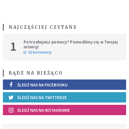
NAJCZĘŚCIEJ CZYTANE
1
Potrzebujesz pomocy? Pomodlimy się w Twojej
intencji
62 komentarzy
BĄDŹ NA BIEŻĄCO
ŚLEDŹ NAS NA FACEBOOKU
ŚLEDŹ NAS NA TWITTERZE
ŚLEDŹ NAS NA INSTAGRAMIE