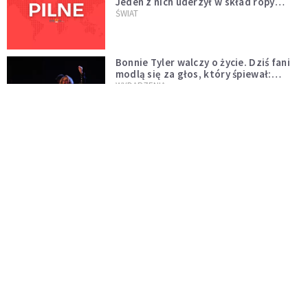
Jeden z nich uderzył w skład ropy
naftowej
ŚWIAT
Bonnie Tyler walczy o życie. Dziś fani
modlą się za głos, który śpiewał:
"Lord, help me"
WYDARZENIA