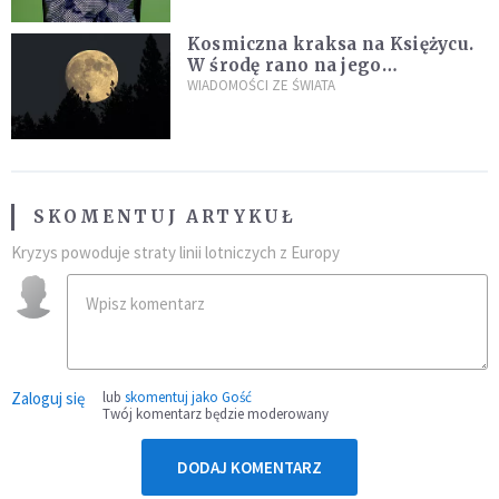
Kosmiczna kraksa na Księżycu.
W środę rano na jego
powierzchni dojdzie do
WIADOMOŚCI ZE ŚWIATA
niezwykłego zdarzenia
SKOMENTUJ ARTYKUŁ
Kryzys powoduje straty linii lotniczych z Europy
Zaloguj się
lub
skomentuj jako Gość
Twój komentarz będzie moderowany
DODAJ KOMENTARZ