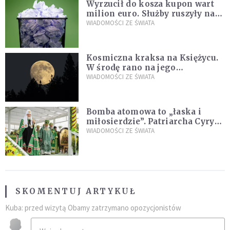
Wyrzucił do kosza kupon wart
milion euro. Służby ruszyły na
poszukiwania
WIADOMOŚCI ZE ŚWIATA
Kosmiczna kraksa na Księżycu.
W środę rano na jego
powierzchni dojdzie do
WIADOMOŚCI ZE ŚWIATA
niezwykłego zdarzenia
Bomba atomowa to „łaska i
miłosierdzie”. Patriarcha Cyryl
wychwala Putina
WIADOMOŚCI ZE ŚWIATA
SKOMENTUJ ARTYKUŁ
Kuba: przed wizytą Obamy zatrzymano opozycjonistów