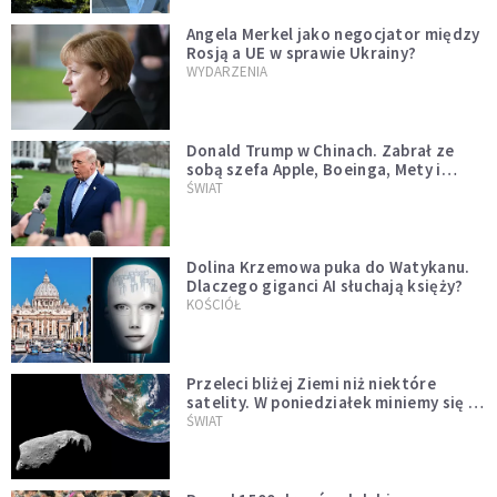
Angela Merkel jako negocjator między
Rosją a UE w sprawie Ukrainy?
WYDARZENIA
Donald Trump w Chinach. Zabrał ze
sobą szefa Apple, Boeinga, Mety i
Muska
ŚWIAT
Dolina Krzemowa puka do Watykanu.
Dlaczego giganci AI słuchają księży?
KOŚCIÓŁ
Przeleci bliżej Ziemi niż niektóre
satelity. W poniedziałek miniemy się z
asteroidą, która poprzedzi znacznie
ŚWIAT
większego "gościa"