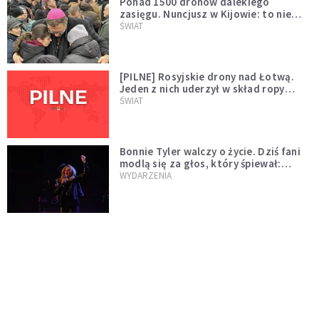
Ponad 1500 dronów dalekiego
zasięgu. Nuncjusz w Kijowie: to nie
wygląda na wolę zakończenia wojny
ŚWIAT
[PILNE] Rosyjskie drony nad Łotwą.
Jeden z nich uderzył w skład ropy
naftowej
ŚWIAT
Bonnie Tyler walczy o życie. Dziś fani
modlą się za głos, który śpiewał:
"Lord, help me"
WYDARZENIA