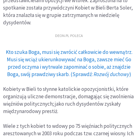
przedstawicielami opozycji we wtorek. Zaproszona na to
spotkanie została przywódczyni Kobiet w Bieli Berta Soler,
która znalazła się w grupie zatrzymanych w niedzielę
dysydentów.
DEON.PL POLECA
Kto szuka Boga, musi się zwrócić całkowicie do wewnątrz.
Musi się wciąż ukierunkowywać na Boga, zawsze mieć Go
przed oczyma i wytrwale zapominać o sobie, aż znajdzie
Boga, swój prawdziwy skarb. (Sprawdź:
Rozwój duchowy
)
Kobiety w Bieli to słynne katolickie opozycjonistki, które
organizują uliczne demonstracje, domagając się zwolnienia
więźniów politycznych; jako ruch dysydentów zyskały
międzynarodowy prestiż.
Wiele z tych kobiet to wdowy po 75 więźniach politycznych
aresztowanych w 2003 roku podczas tzw. czarnej wiosny. Ich