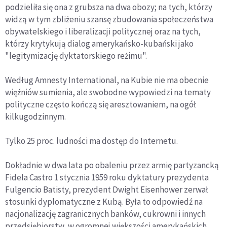
podzieliła się ona z grubsza na dwa obozy; na tych, którzy
widzą w tym zbliżeniu szansę zbudowania społeczeństwa
obywatelskiego i liberalizacji politycznej oraz na tych,
którzy krytykują dialog amerykańsko-kubański jako
"legitymizację dyktatorskiego reżimu".
Według Amnesty International, na Kubie nie ma obecnie
więźniów sumienia, ale swobodne wypowiedzi na tematy
polityczne często kończą się aresztowaniem, na ogół
kilkugodzinnym.
Tylko 25 proc. ludności ma dostęp do Internetu.
Dokładnie w dwa lata po obaleniu przez armię partyzancką
Fidela Castro 1 stycznia 1959 roku dyktatury prezydenta
Fulgencio Batisty, prezydent Dwight Eisenhower zerwał
stosunki dyplomatyczne z Kubą. Była to odpowiedź na
nacjonalizację zagranicznych banków, cukrowni i innych
przedsiębiorstw, w ogromnej większości amerykańskich.