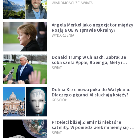
WIADOMOŚCI ZE ŚWIATA
Angela Merkel jako negocjator między
Rosją a UE w sprawie Ukrainy?
WYDARZENIA
Donald Trump w Chinach. Zabrał ze
sobą szefa Apple, Boeinga, Mety i
Muska
ŚWIAT
Dolina Krzemowa puka do Watykanu.
Dlaczego giganci AI słuchają księży?
KOŚCIÓŁ
Przeleci bliżej Ziemi niż niektóre
satelity. W poniedziałek miniemy się z
asteroidą, która poprzedzi znacznie
ŚWIAT
większego "gościa"