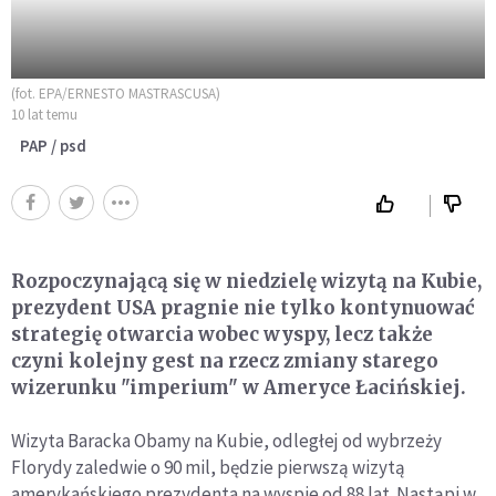
(fot. EPA/ERNESTO MASTRASCUSA)
10 lat temu
PAP / psd
Rozpoczynającą się w niedzielę wizytą na Kubie,
prezydent USA pragnie nie tylko kontynuować
strategię otwarcia wobec wyspy, lecz także
czyni kolejny gest na rzecz zmiany starego
wizerunku "imperium" w Ameryce Łacińskiej.
Wizyta Baracka Obamy na Kubie, odległej od wybrzeży
Florydy zaledwie o 90 mil, będzie pierwszą wizytą
amerykańskiego prezydenta na wyspie od 88 lat. Nastąpi w