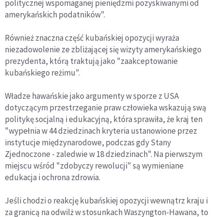
politycznej wspomaganej pieniędzmi pozyskiwanymi od
amerykańskich podatników".
Również znaczna część kubańskiej opozycji wyraża
niezadowolenie ze zbliżającej się wizyty amerykańskiego
prezydenta, którą traktują jako "zaakceptowanie
kubańskiego reżimu".
Władze hawańskie jako argumenty w sporze z USA
dotyczącym przestrzeganie praw człowieka wskazują swą
politykę socjalną i edukacyjną, która sprawiła, że kraj ten
"wypełnia w 44 dziedzinach kryteria ustanowione przez
instytucje międzynarodowe, podczas gdy Stany
Zjednoczone - zaledwie w 18 dziedzinach". Na pierwszym
miejscu wśród "zdobyczy rewolucji" są wymieniane
edukacja i ochrona zdrowia.
Jeśli chodzi o reakcję kubańskiej opozycji wewnątrz kraju i
za granicą na odwilż w stosunkach Waszyngton-Hawana, to