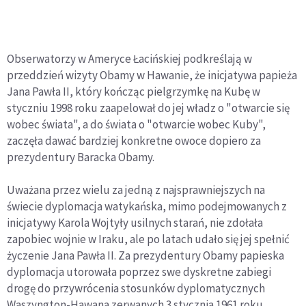
Obserwatorzy w Ameryce Łacińskiej podkreślają w
przeddzień wizyty Obamy w Hawanie, że inicjatywa papieża
Jana Pawła II, który kończąc pielgrzymkę na Kubę w
styczniu 1998 roku zaapelował do jej władz o "otwarcie się
wobec świata", a do świata o "otwarcie wobec Kuby",
zaczęła dawać bardziej konkretne owoce dopiero za
prezydentury Baracka Obamy.
Uważana przez wielu za jedną z najsprawniejszych na
świecie dyplomacja watykańska, mimo podejmowanych z
inicjatywy Karola Wojtyły usilnych starań, nie zdołała
zapobiec wojnie w Iraku, ale po latach udało się jej spełnić
życzenie Jana Pawła II. Za prezydentury Obamy papieska
dyplomacja utorowała poprzez swe dyskretne zabiegi
drogę do przywrócenia stosunków dyplomatycznych
Waszyngton-Hawana zerwanych 3 stycznia 1961 roku.