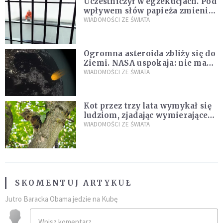
Uczestniczył w egzekucjach. Pod
wpływem słów papieża zmienił
zdanie
WIADOMOŚCI ZE ŚWIATA
Ogromna asteroida zbliży się do
Ziemi. NASA uspokaja: nie ma
zagrożenia
WIADOMOŚCI ZE ŚWIATA
Kot przez trzy lata wymykał się
ludziom, zjadając wymierające
kaczki. W końcu popełnił
WIADOMOŚCI ZE ŚWIATA
fatalny błąd
SKOMENTUJ ARTYKUŁ
Jutro Baracka Obama jedzie na Kubę