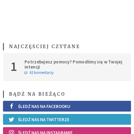
NAJCZĘŚCIEJ CZYTANE
1
Potrzebujesz pomocy? Pomodlimy się w Twojej
intencji
62 komentarzy
BĄDŹ NA BIEŻĄCO
ŚLEDŹ NAS NA FACEBOOKU
ŚLEDŹ NAS NA TWITTERZE
ŚLEDŹ NAS NA INSTAGRAMIE