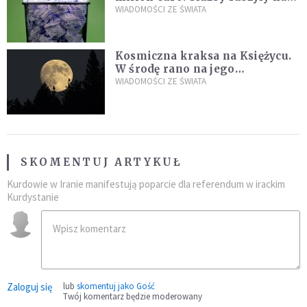
poszukiwania
WIADOMOŚCI ZE ŚWIATA
Kosmiczna kraksa na Księżycu.
W środę rano na jego
powierzchni dojdzie do
WIADOMOŚCI ZE ŚWIATA
niezwykłego zdarzenia
SKOMENTUJ ARTYKUŁ
Kurdowie w Iranie manifestują poparcie dla referendum w irackim
Kurdystanie
Zaloguj się
lub
skomentuj jako Gość
Twój komentarz będzie moderowany