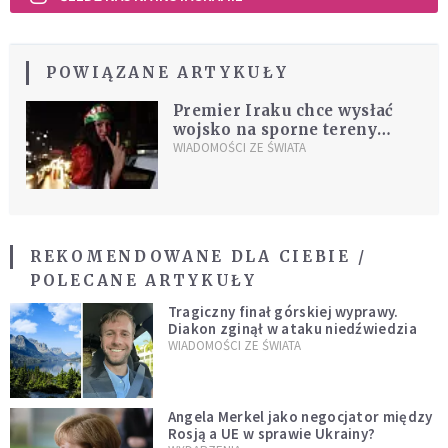
POWIĄZANE ARTYKUŁY
Premier Iraku chce wysłać
wojsko na sporne tereny
Kurdów
WIADOMOŚCI ZE ŚWIATA
REKOMENDOWANE DLA CIEBIE /
POLECANE ARTYKUŁY
Tragiczny finał górskiej wyprawy.
Diakon zginął w ataku niedźwiedzia
WIADOMOŚCI ZE ŚWIATA
Angela Merkel jako negocjator między
Rosją a UE w sprawie Ukrainy?