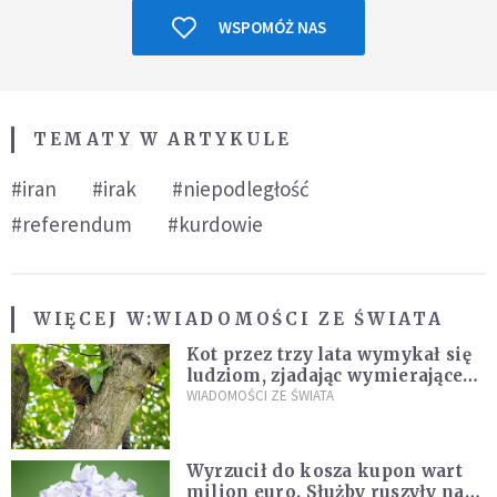
WSPOMÓŻ NAS
TEMATY W ARTYKULE
#iran
#irak
#niepodległość
#referendum
#kurdowie
WIĘCEJ W:
WIADOMOŚCI ZE ŚWIATA
Kot przez trzy lata wymykał się
ludziom, zjadając wymierające
kaczki. W końcu popełnił
WIADOMOŚCI ZE ŚWIATA
fatalny błąd
Wyrzucił do kosza kupon wart
milion euro. Służby ruszyły na