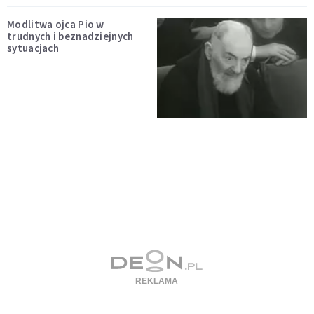
Modlitwa ojca Pio w
trudnych i beznadziejnych
sytuacjach