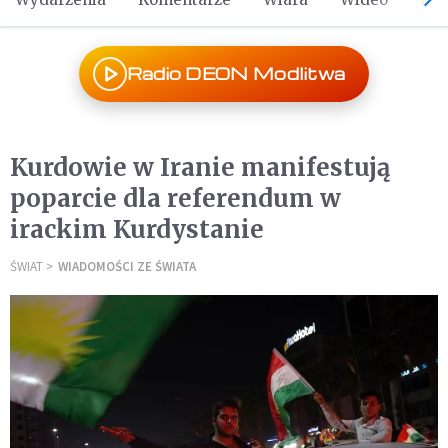
Radio DEON Modlitwa
Kurdowie w Iranie manifestują
poparcie dla referendum w
irackim Kurdystanie
ŚWIAT
WIADOMOŚCI ZE ŚWIATA