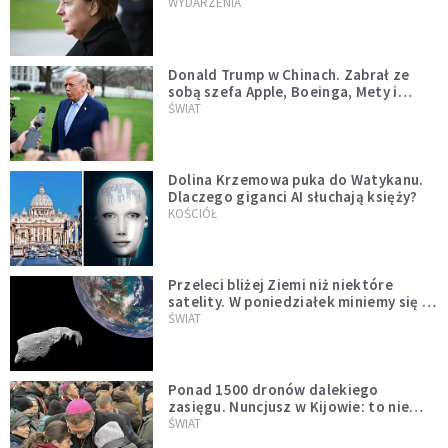
WYDARZENIA
Donald Trump w Chinach. Zabrał ze
sobą szefa Apple, Boeinga, Mety i
Muska
ŚWIAT
Dolina Krzemowa puka do Watykanu.
Dlaczego giganci AI słuchają księży?
KOŚCIÓŁ
Przeleci bliżej Ziemi niż niektóre
satelity. W poniedziałek miniemy się z
asteroidą, która poprzedzi znacznie
ŚWIAT
większego "gościa"
Ponad 1500 dronów dalekiego
zasięgu. Nuncjusz w Kijowie: to nie
wygląda na wolę zakończenia wojny
ŚWIAT