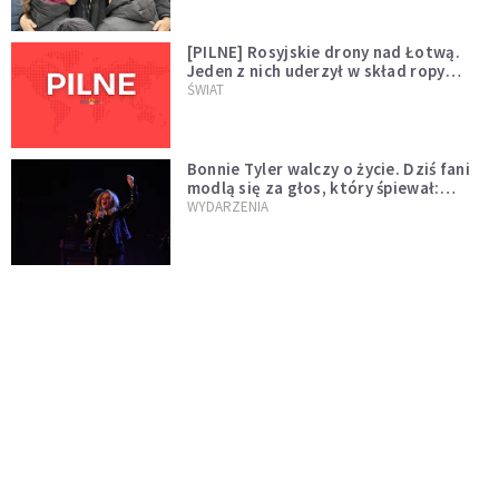
[PILNE] Rosyjskie drony nad Łotwą.
Jeden z nich uderzył w skład ropy
naftowej
ŚWIAT
Bonnie Tyler walczy o życie. Dziś fani
modlą się za głos, który śpiewał:
"Lord, help me"
WYDARZENIA