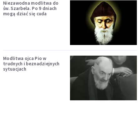
Niezawodna modlitwa do
św. Szarbela. Po 9 dniach
mogą dziać się cuda
Modlitwa ojca Pio w
trudnych i beznadziejnych
sytuacjach