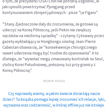
o tym, że prezydenci USA i Chin nie potrafią uzgodnić, w
jaki sposób powstrzymać Pjongjang przed
kontynuowaniem zbrojeń jądrowych - pisze "Le Figaro".
"Stany Zjednoczone dały do zrozumienia, że gotowe są
uderzyć na Koreę Północną, jeśli Pekin nie zwiększy
nacisków na niesforną sąsiadkę" - czytamy. Cytowany przez
gazetę wykładający w Hongkongu sinolog Jean-Pierre
Cabestan obawia się, że "konsekwencje chirurgicznego
nawet uderzenia mogą być trudne do opanowania". A to
dlatego, że "wywołać mogą zmasowany kontratak na Seul,
stolicę Korei Południowej, położoną tuż przy granicy z
Koreą Północną".
DEON.PL POLECA
Czy naprawdę wiemy, w jakim świecie dorastają nasze
dzieci? Ta książka pomaga lepiej zrozumieć ich relacje, lęki,
wyzwania oraz codzienność, w której offline już nie istnieje.