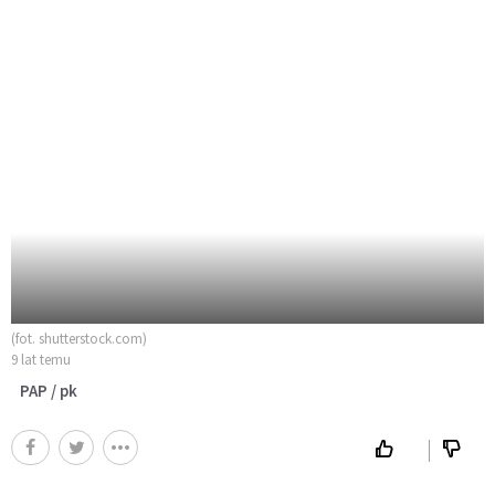
(fot. shutterstock.com)
9 lat temu
PAP / pk