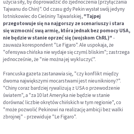
użycia siły, by doprowadzić do zjednoczenia (przyłączania
Tajwanu do Chin)". Od czasu gdy Pekin wysłał swój jedyny
lotniskowiec do Cieśniny Tajwańskiej,
"Tajpej
przegotowuje się na najgorszy ze scenariuszy i stara
się wzmocnić swą armię, która jednak bez pomocy USA,
nie będzie w stanie oprzeć się (wojskom ChRL)"
-
zauważa korespondent "Le Figaro". Ale uspokaja, że
"ofensywa chińska nie wydaje się czymś bliskim"; zastrzega
jednocześnie, że "nie można jej wykluczyć".
Francuska gazeta zastanawia się, "czy konflikt między
dwoma największymi mocarstwami jest nieunikniony?".
"Chiny coraz bardziej rywalizują z USA o przewodzenie
światem", a "za 10 lat Ameryka nie będzie w stanie
dorównać liczbie okrętów chińskich w tym regionie", co
"może pozwolić Pekinowi na realizację ambicji bez walki
zbrojnej" - przewiduje "Le Figaro".