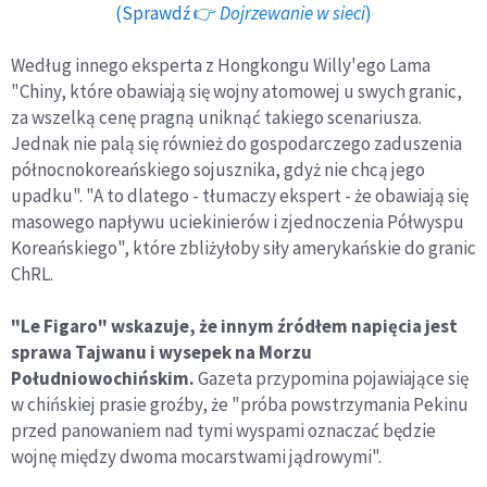
(Sprawdź 👉
Dojrzewanie w sieci
)
Według innego eksperta z Hongkongu Willy'ego Lama
"Chiny, które obawiają się wojny atomowej u swych granic,
za wszelką cenę pragną uniknąć takiego scenariusza.
Jednak nie palą się również do gospodarczego zaduszenia
północnokoreańskiego sojusznika, gdyż nie chcą jego
upadku". "A to dlatego - tłumaczy ekspert - że obawiają się
masowego napływu uciekinierów i zjednoczenia Półwyspu
Koreańskiego", które zbliżyłoby siły amerykańskie do granic
ChRL.
"Le Figaro" wskazuje, że innym źródłem napięcia jest
sprawa Tajwanu i wysepek na Morzu
Południowochińskim.
Gazeta przypomina pojawiające się
w chińskiej prasie groźby, że "próba powstrzymania Pekinu
przed panowaniem nad tymi wyspami oznaczać będzie
wojnę między dwoma mocarstwami jądrowymi".