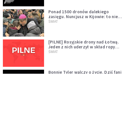
Ponad 1500 dronów dalekiego
zasięgu. Nuncjusz w Kijowie: to nie
wygląda na wolę zakończenia wojny
ŚWIAT
[PILNE] Rosyjskie drony nad Łotwą.
Jeden z nich uderzył w skład ropy
naftowej
ŚWIAT
Bonnie Tyler walczy o życie. Dziś fani
modlą się za głos, który śpiewał:
"Lord, help me"
WYDARZENIA