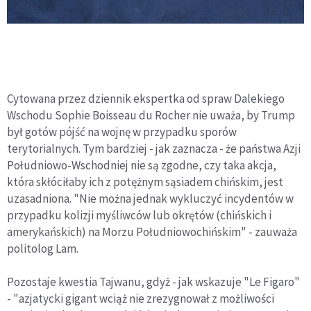
Cytowana przez dziennik ekspertka od spraw Dalekiego
Wschodu Sophie Boisseau du Rocher nie uważa, by Trump
był gotów pójść na wojnę w przypadku sporów
terytorialnych. Tym bardziej - jak zaznacza - że państwa Azji
Południowo-Wschodniej nie są zgodne, czy taka akcja,
która skłóciłaby ich z potężnym sąsiadem chińskim, jest
uzasadniona. "Nie można jednak wykluczyć incydentów w
przypadku kolizji myśliwców lub okrętów (chińskich i
amerykańskich) na Morzu Południowochińskim" - zauważa
politolog Lam.
Pozostaje kwestia Tajwanu, gdyż - jak wskazuje "Le Figaro"
- "azjatycki gigant wciąż nie zrezygnował z możliwości