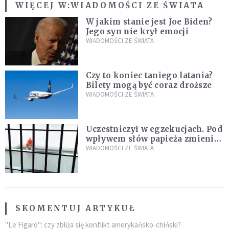
WIĘCEJ W:
WIADOMOŚCI ZE ŚWIATA
W jakim stanie jest Joe Biden?
Jego syn nie krył emocji
WIADOMOŚCI ZE ŚWIATA
Czy to koniec taniego latania?
Bilety mogą być coraz droższe
WIADOMOŚCI ZE ŚWIATA
Uczestniczył w egzekucjach. Pod
wpływem słów papieża zmienił
zdanie
WIADOMOŚCI ZE ŚWIATA
SKOMENTUJ ARTYKUŁ
"Le Figaro": czy zbliża się konflikt amerykańsko-chiński?