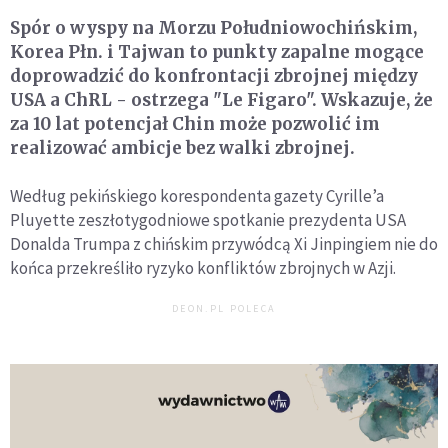
Spór o wyspy na Morzu Południowochińskim,
Korea Płn. i Tajwan to punkty zapalne mogące
doprowadzić do konfrontacji zbrojnej między
USA a ChRL - ostrzega "Le Figaro". Wskazuje, że
za 10 lat potencjał Chin może pozwolić im
realizować ambicje bez walki zbrojnej.
Według pekińskiego korespondenta gazety Cyrille’a
Pluyette zeszłotygodniowe spotkanie prezydenta USA
Donalda Trumpa z chińskim przywódcą Xi Jinpingiem nie do
końca przekreśliło ryzyko konfliktów zbrojnych w Azji.
DEON.PL POLECA