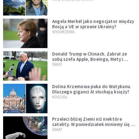
Angela Merkel jako negocjator między
Rosją a UE w sprawie Ukrainy?
WYDARZENIA
Donald Trump w Chinach. Zabrał ze
sobą szefa Apple, Boeinga, Mety i
Muska
ŚWIAT
Dolina Krzemowa puka do Watykanu.
Dlaczego giganci AI słuchają księży?
KOŚCIÓŁ
Przeleci bliżej Ziemi niż niektóre
satelity. W poniedziałek miniemy się z
asteroidą, która poprzedzi znacznie
ŚWIAT
większego "gościa"