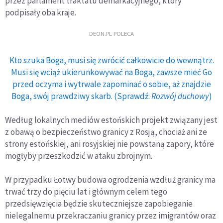
przez parlament traktatu demarkacyjnego, który
podpisały oba kraje.
DEON.PL POLECA
Kto szuka Boga, musi się zwrócić całkowicie do wewnątrz.
Musi się wciąż ukierunkowywać na Boga, zawsze mieć Go
przed oczyma i wytrwale zapominać o sobie, aż znajdzie
Boga, swój prawdziwy skarb. (Sprawdź:
Rozwój duchowy
)
Według lokalnych mediów estońskich projekt związany jest
z obawą o bezpieczeństwo granicy z Rosją, chociaż ani ze
strony estońskiej, ani rosyjskiej nie powstaną zapory, które
mogłyby przeszkodzić w ataku zbrojnym.
W przypadku Łotwy budowa ogrodzenia wzdłuż granicy ma
trwać trzy do pięciu lat i głównym celem tego
przedsięwzięcia będzie skuteczniejsze zapobieganie
nielegalnemu przekraczaniu granicy przez imigrantów oraz