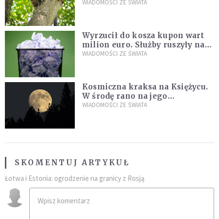
kaczki. W końcu popełnił
WIADOMOŚCI ZE ŚWIATA
fatalny błąd
Wyrzucił do kosza kupon wart
milion euro. Służby ruszyły na
poszukiwania
WIADOMOŚCI ZE ŚWIATA
Kosmiczna kraksa na Księżycu.
W środę rano na jego
powierzchni dojdzie do
WIADOMOŚCI ZE ŚWIATA
niezwykłego zdarzenia
SKOMENTUJ ARTYKUŁ
Łotwa i Estonia: ogrodzenie na granicy z Rosją