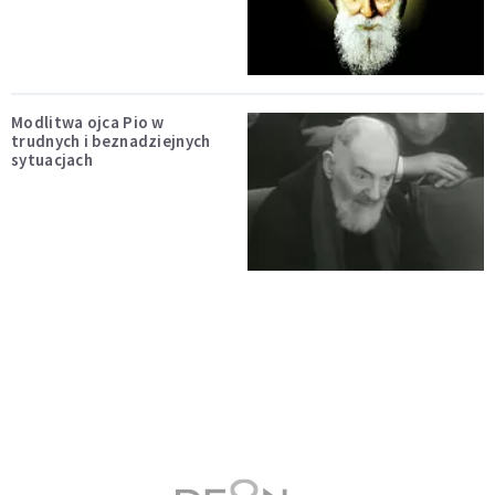
Modlitwa ojca Pio w
trudnych i beznadziejnych
sytuacjach