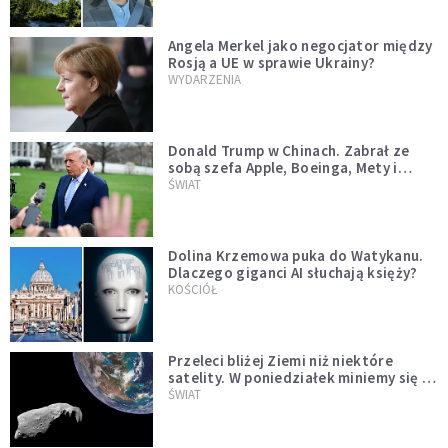
Angela Merkel jako negocjator między
Rosją a UE w sprawie Ukrainy?
WYDARZENIA
Donald Trump w Chinach. Zabrał ze
sobą szefa Apple, Boeinga, Mety i
Muska
ŚWIAT
Dolina Krzemowa puka do Watykanu.
Dlaczego giganci AI słuchają księży?
KOŚCIÓŁ
Przeleci bliżej Ziemi niż niektóre
satelity. W poniedziałek miniemy się z
asteroidą, która poprzedzi znacznie
ŚWIAT
większego "gościa"