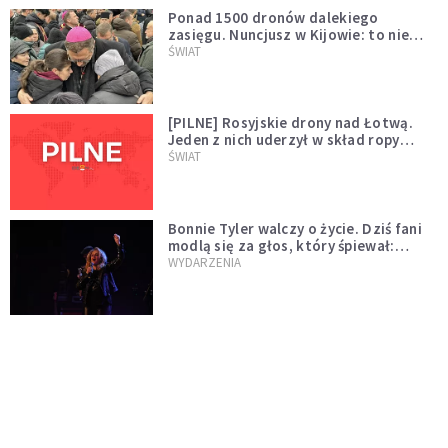
Ponad 1500 dronów dalekiego
zasięgu. Nuncjusz w Kijowie: to nie
wygląda na wolę zakończenia wojny
ŚWIAT
[PILNE] Rosyjskie drony nad Łotwą.
Jeden z nich uderzył w skład ropy
naftowej
ŚWIAT
Bonnie Tyler walczy o życie. Dziś fani
modlą się za głos, który śpiewał:
"Lord, help me"
WYDARZENIA