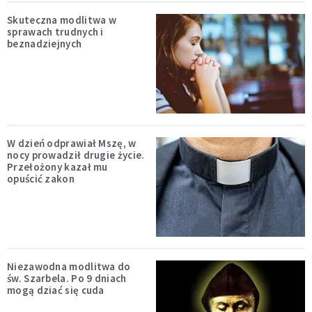
Skuteczna modlitwa w
sprawach trudnych i
beznadziejnych
W dzień odprawiał Mszę, w
nocy prowadził drugie życie.
Przełożony kazał mu
opuścić zakon
Niezawodna modlitwa do
św. Szarbela. Po 9 dniach
mogą dziać się cuda