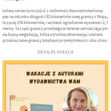
Łotwa zamierza oczyścić z roślinności dwunastometrowy
pas na odcinku długości 92 kilometrów swej granicy z Rosją,
liczącej 276 kilometrów, i wznieść ogrodzenie wysokości 2,7
metra. Ta część granicy przebiega w terenie odznaczającym
się bujną wegetacją, która utrudnia obserwację i ułatwia
przekraczanie granicy lokalnym przemytnikom z obu stron.
DEON.PL POLECA