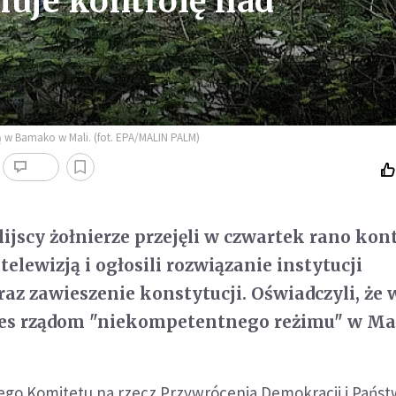
muje kontrolę nad
ą w Bamako w Mali. (fot. EPA/MALIN PALM)
jscy żołnierze przejęli w czwartek rano kon
elewizją i ogłosili rozwiązanie instytucji
z zawieszenie konstytucji. Oświadczyli, że 
res rządom "niekompetentnego reżimu" w Mal
go Komitetu na rzecz Przywrócenia Demokracji i Państ