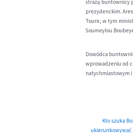
strażą buntownicy p
prezydenckim. Ares
Toure, w tym minist
Soumeylou Boubeye 
Dowódca buntownik
wprowadzeniu od cz
natychmiastowym i
Kto szuka Bo
ukierunkowywać n