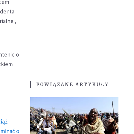
acem
ydenta
ialnej,
ntenie o
utkiem
POWIĄZANE ARTYKUŁY
ciąż
ominać o