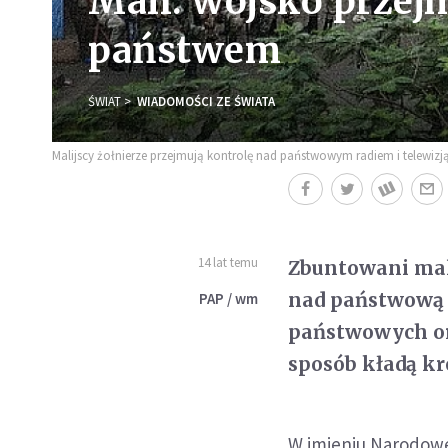
Mali: wojsko przej
państwem
ŚWIAT
WIADOMOŚCI ZE ŚWIATA
Malijscy żołnierze przejmują kontrolę nad państwowym radiem i telewizj
14 lat temu
Zbuntowani mali
nad państwową t
PAP / wm
państwowych ora
sposób kładą k
W imieniu Narodowe