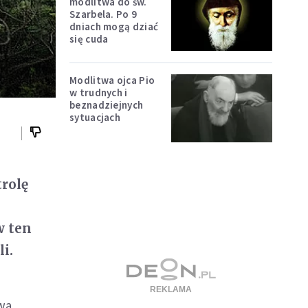
modlitwa do św.
Szarbela. Po 9
dniach mogą dziać
się cuda
Modlitwa ojca Pio
w trudnych i
beznadziejnych
sytuacjach
trolę
w ten
i.
wa