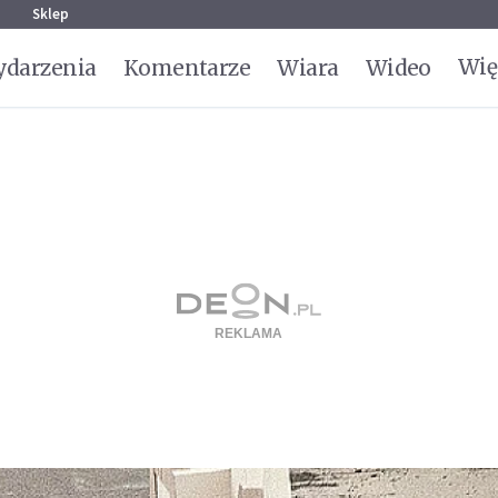
g
Sklep
Wię
darzenia
Komentarze
Wiara
Wideo