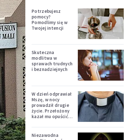
Potrzebujesz
pomocy?
Pomodlimy się w
Twojej intencji
Skuteczna
modlitwa w
sprawach trudnych
i beznadziejnych
W dzień odprawiał
Mszę, w nocy
prowadził drugie
życie. Przełożony
kazał mu opuścić
zakon
Niezawodna