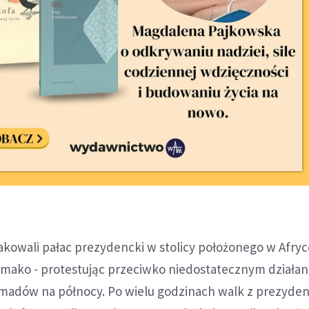
akowali pałac prezydencki w stolicy położonego w Afryc
Bamako - protestując przeciwko niedostatecznym działa
nomadów na północy. Po wielu godzinach walk z prezyde