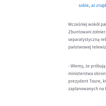
sobie, aż znaj
Wcześniej wokół pał
Zbuntowani żołnierz
separatystyczną re
państwowej telewiz
- Wiemy, że próbuj
ministerstwa obrony
prezydent Toure, k
zaplanowanych na k