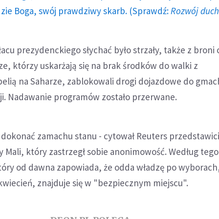
dzie Boga, swój prawdziwy skarb. (Sprawdź:
Rozwój duc
acu prezydenckiego słychać było strzały, także z broni c
e, którzy uskarżają się na brak środków do walki z
belią na Saharze, zablokowali drogi dojazdowe do gma
ji. Nadawanie programów zostało przerwane.
ą dokonać zamachu stanu - cytował Reuters przedstawici
 Mali, który zastrzegł sobie anonimowość. Według tego
tóry od dawna zapowiada, że odda władzę po wyborach
wiecień, znajduje się w "bezpiecznym miejscu".