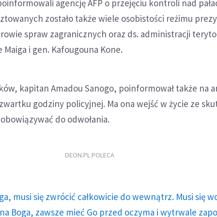
oinformowali agencję AFP o przejęciu kontroli nad pał
ztowanych zostało także wiele osobistości reżimu prez
rowie spraw zagranicznych oraz ds. administracji terytor
Maiga i gen. Kafougouna Kone.
ów, kapitan Amadou Sanogo, poinformował także na a
wartku godziny policyjnej. Ma ona wejść w życie ze sk
 obowiązywać do odwołania.
DEON.PL POLECA
ga, musi się zwrócić całkowicie do wewnątrz. Musi się w
a Boga, zawsze mieć Go przed oczyma i wytrwale zap