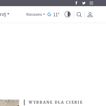
11
°
cej
Warszawa
WYBRANE DLA CIEBIE