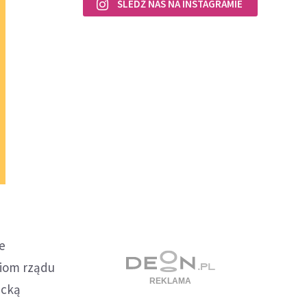
ŚLEDŹ NAS NA INSTAGRAMIE
e
niom rządu
ncką