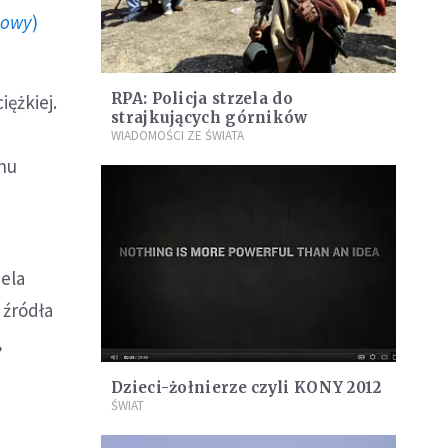
howy
)
RPA: Policja strzela do
iężkiej.
strajkujących górników
WIADOMOŚCI ZE ŚWIATA
chu
ela
 źródła
,
Dzieci-żołnierze czyli KONY 2012
ŚWIAT