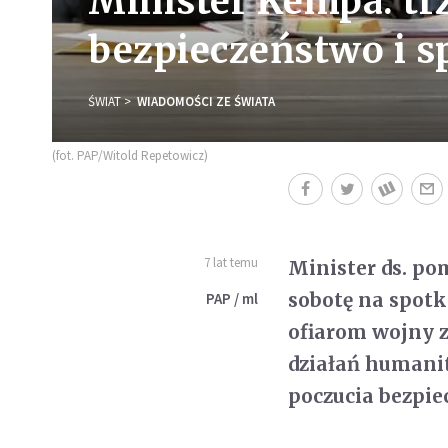
Minister Kempa: tr
bezpieczeństwo i s
ŚWIAT
WIADOMOŚCI ZE ŚWIATA
(fot. PAP/Witold Repetowicz)
7 lat temu
Minister ds. p
sobotę na spotk
PAP / ml
ofiarom wojny 
działań humanit
poczucia bezpie