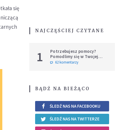
kała się
dniczącą
itarnych
NAJCZĘŚCIEJ CZYTANE
Potrzebujesz pomocy?
1
Pomodlimy się w Twojej
intencji
62 komentarzy
BĄDŹ NA BIEŻĄCO
ŚLEDŹ NAS NA FACEBOOKU
ŚLEDŹ NAS NA TWITTERZE