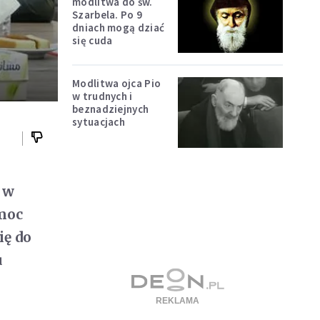
modlitwa do św.
Szarbela. Po 9
dniach mogą dziać
się cuda
Modlitwa ojca Pio
w trudnych i
beznadziejnych
sytuacjach
 w
omoc
ię do
u