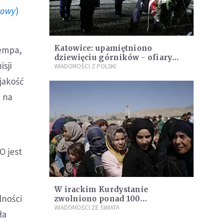
howy
)
Katowice: upamiętniono
Kempa,
dziewięciu górników - ofiary
isji
pacyfikacji kopalni Wujek
WIADOMOŚCI Z POLSKI
jakość
e na
O jest
W irackim Kurdystanie
lności
zwolniono ponad 100
policjantów za przemyt ludzi.
WIADOMOŚCI ZE ŚWIATA
ła
Wykorzystywali przy tym swoje