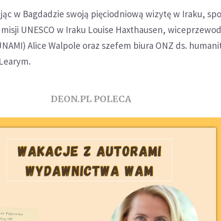
ąc w Bagdadzie swoją pięciodniową wizytę w Iraku, spot
 misji UNESCO w Iraku Louise Haxthausen, wiceprzewo
(UNAMI) Alice Walpole oraz szefem biura ONZ ds. human
Learym.
DEON.PL POLECA