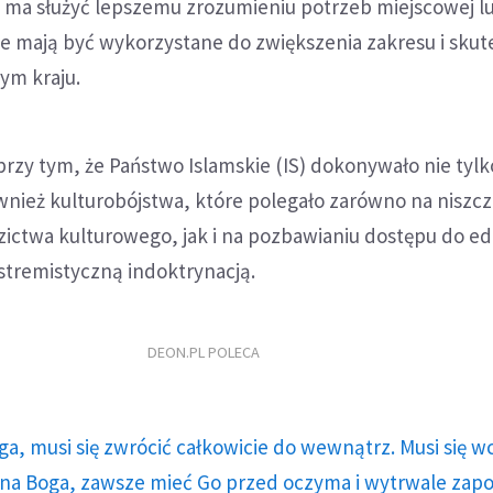
i ma służyć lepszemu zrozumieniu potrzeb miejscowej l
e mają być wykorzystane do zwiększenia zakresu i skut
ym kraju.
rzy tym, że Państwo Islamskie (IS) dokonywało nie tylk
wnież kulturobójstwa, które polegało zarówno na niszc
ictwa kulturowego, jak i na pozbawianiu dostępu do ed
stremistyczną indoktrynacją.
DEON.PL POLECA
ga, musi się zwrócić całkowicie do wewnątrz. Musi się w
a Boga, zawsze mieć Go przed oczyma i wytrwale zap