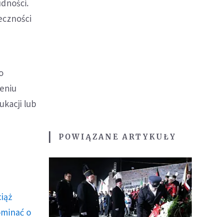
udności.
eczności
o
zeniu
ukacji lub
POWIĄZANE ARTYKUŁY
ciąż
ominać o