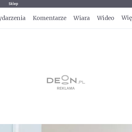
g
Sklep
Wię
darzenia
Komentarze
Wiara
Wideo