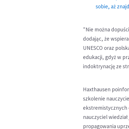
sobie, aż znaj
"Nie można dopuścić
dodając, że wspieran
UNESCO oraz polska 
edukacji, gdyż w pr
indoktrynację ze st
Haxthausen poinfor
szkolenie nauczycie
ekstremistycznych o
nauczyciel wiedział
propagowania uprze