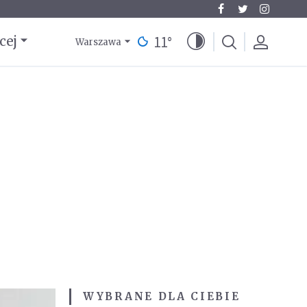
11
°
cej
Warszawa
WYBRANE DLA CIEBIE