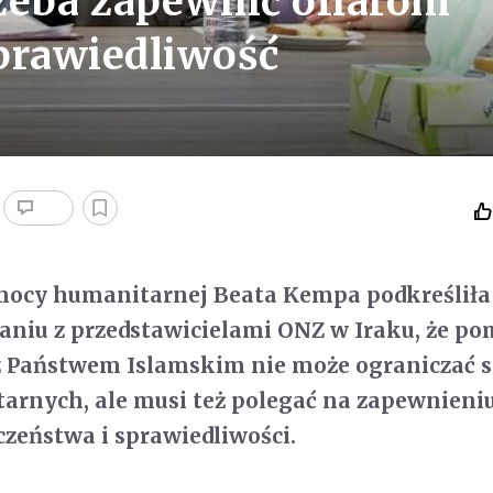
zeba zapewnić ofiarom
prawiedliwość
omocy humanitarnej Beata Kempa podkreśliła
aniu z przedstawicielami ONZ w Iraku, że p
z Państwem Islamskim nie może ograniczać s
arnych, ale musi też polegać na zapewnieni
czeństwa i sprawiedliwości.