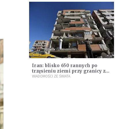
dokumenty służbowe
Iran: blisko 650 rannych po
trzęsieniu ziemi przy granicy z
Irakiem
WIADOMOŚCI ZE ŚWIATA