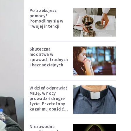
Potrzebujesz
pomocy?
Pomodlimy się w
Twojej intencji
Skuteczna
modlitwa w
sprawach trudnych
i beznadziejnych
W dzień odprawiał
Mszę, w nocy
prowadził drugie
życie. Przełożony
kazał mu opuścić
zakon
Niezawodna