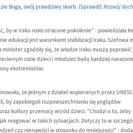
dzie Boga, swój prawdziwy skarb. (Sprawdź:
Rozwój duc
, by w Iraku rosło stracone pokolenie" - powiedziała 
ie edukacji jest warunkiem stabilizacji Iraku. Szefowa m
minister zgodziły się, że władze Iraku muszą poprawić 
zeciwnym razie dzieci i młodzież będą bardziej narażon
rony ekstremistów.
mowała, że jednym z działań wspieranych przez UNESC
li, by zapobiegali rozpowszechnianiu się poglądów
raz kultury przemocy wśród dzieci. "Chodzi o to, żeby
 jak reagować w takich sytuacjach. Dotyczy to w szczegó
dzeń czy nienawiści w stosunku do mniejszości" - doda