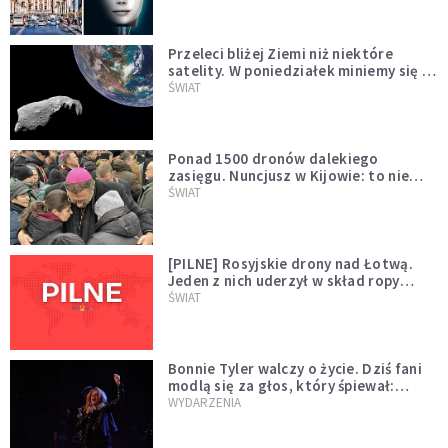
Przeleci bliżej Ziemi niż niektóre
satelity. W poniedziałek miniemy się z
asteroidą, która poprzedzi znacznie
ŚWIAT
większego "gościa"
Ponad 1500 dronów dalekiego
zasięgu. Nuncjusz w Kijowie: to nie
wygląda na wolę zakończenia wojny
ŚWIAT
[PILNE] Rosyjskie drony nad Łotwą.
Jeden z nich uderzył w skład ropy
naftowej
ŚWIAT
Bonnie Tyler walczy o życie. Dziś fani
modlą się za głos, który śpiewał:
"Lord, help me"
WYDARZENIA