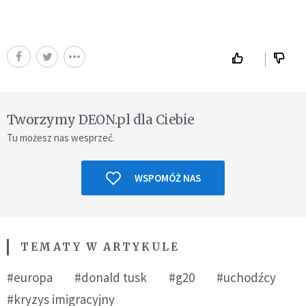
Tworzymy DEON.pl dla Ciebie
Tu możesz nas wesprzeć.
WSPOMÓŻ NAS
TEMATY W ARTYKULE
#europa
#donald tusk
#g20
#uchodźcy
#kryzys imigracyjny