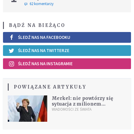
62 komentarzy
BĄDŹ NA BIEŻĄCO
ŚLEDŹ NAS NA FACEBOOKU
ŚLEDŹ NAS NA TWITTERZE
ŚLEDŹ NAS NA INSTAGRAMIE
POWIĄZANE ARTYKUŁY
Merkel: nie powtórzy się
sytuacja z milionem
imigrantów
WIADOMOŚCI ZE ŚWIATA