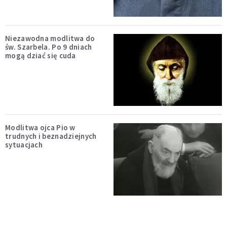
Niezawodna modlitwa do
św. Szarbela. Po 9 dniach
mogą dziać się cuda
Modlitwa ojca Pio w
trudnych i beznadziejnych
sytuacjach