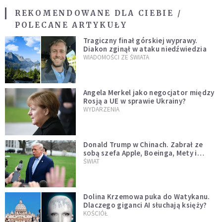
REKOMENDOWANE DLA CIEBIE /
POLECANE ARTYKUŁY
Tragiczny finał górskiej wyprawy.
Diakon zginął w ataku niedźwiedzia
WIADOMOŚCI ZE ŚWIATA
Angela Merkel jako negocjator między
Rosją a UE w sprawie Ukrainy?
WYDARZENIA
Donald Trump w Chinach. Zabrał ze
sobą szefa Apple, Boeinga, Mety i
Muska
ŚWIAT
Dolina Krzemowa puka do Watykanu.
Dlaczego giganci AI słuchają księży?
KOŚCIÓŁ