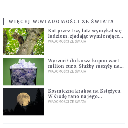
WIĘCEJ W:
WIADOMOŚCI ZE ŚWIATA
Kot przez trzy lata wymykał się
ludziom, zjadając wymierające
kaczki. W końcu popełnił
WIADOMOŚCI ZE ŚWIATA
fatalny błąd
Wyrzucił do kosza kupon wart
milion euro. Służby ruszyły na
poszukiwania
WIADOMOŚCI ZE ŚWIATA
Kosmiczna kraksa na Księżycu.
W środę rano na jego
powierzchni dojdzie do
WIADOMOŚCI ZE ŚWIATA
niezwykłego zdarzenia