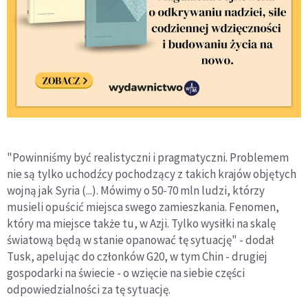
"Powinniśmy być realistyczni i pragmatyczni. Problemem
nie są tylko uchodźcy pochodzący z takich krajów objętych
wojną jak Syria (...). Mówimy o 50-70 mln ludzi, którzy
musieli opuścić miejsca swego zamieszkania. Fenomen,
który ma miejsce także tu, w Azji. Tylko wysiłki na skalę
światową będą w stanie opanować tę sytuację" - dodał
Tusk, apelując do członków G20, w tym Chin - drugiej
gospodarki na świecie - o wzięcie na siebie części
odpowiedzialności za tę sytuację.