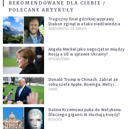
REKOMENDOWANE DLA CIEBIE /
POLECANE ARTYKUŁY
Tragiczny finał górskiej wyprawy.
Diakon zginął w ataku niedźwiedzia
WIADOMOŚCI ZE ŚWIATA
Angela Merkel jako negocjator między
Rosją a UE w sprawie Ukrainy?
WYDARZENIA
Donald Trump w Chinach. Zabrał ze
sobą szefa Apple, Boeinga, Mety i
Muska
ŚWIAT
Dolina Krzemowa puka do Watykanu.
Dlaczego giganci AI słuchają księży?
KOŚCIÓŁ