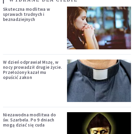
Skuteczna modlitwa w
sprawach trudnych i
beznadziejnych
W dzień odprawiał Mszę, w
nocy prowadził drugie życie.
Przełożony kazał mu
opuścić zakon
Niezawodna modlitwa do
św. Szarbela. Po 9 dniach
mogą dziać się cuda