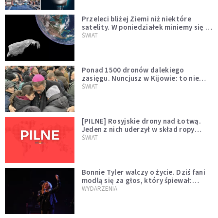
Przeleci bliżej Ziemi niż niektóre
satelity. W poniedziałek miniemy się z
asteroidą, która poprzedzi znacznie
ŚWIAT
większego "gościa"
Ponad 1500 dronów dalekiego
zasięgu. Nuncjusz w Kijowie: to nie
wygląda na wolę zakończenia wojny
ŚWIAT
[PILNE] Rosyjskie drony nad Łotwą.
Jeden z nich uderzył w skład ropy
naftowej
ŚWIAT
Bonnie Tyler walczy o życie. Dziś fani
modlą się za głos, który śpiewał:
"Lord, help me"
WYDARZENIA