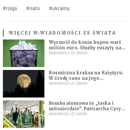
#rosja
#nato
#ukraina
WIĘCEJ W:
WIADOMOŚCI ZE ŚWIATA
Wyrzucił do kosza kupon wart
milion euro. Służby ruszyły na
poszukiwania
WIADOMOŚCI ZE ŚWIATA
Kosmiczna kraksa na Księżycu.
W środę rano na jego
powierzchni dojdzie do
WIADOMOŚCI ZE ŚWIATA
niezwykłego zdarzenia
Bomba atomowa to „łaska i
miłosierdzie”. Patriarcha Cyryl
wychwala Putina
WIADOMOŚCI ZE ŚWIATA