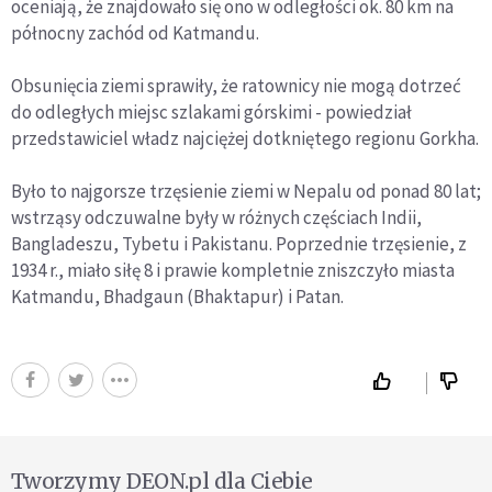
oceniają, że znajdowało się ono w odległości ok. 80 km na
północny zachód od Katmandu.
Obsunięcia ziemi sprawiły, że ratownicy nie mogą dotrzeć
do odległych miejsc szlakami górskimi - powiedział
przedstawiciel władz najciężej dotkniętego regionu Gorkha.
Było to najgorsze trzęsienie ziemi w Nepalu od ponad 80 lat;
wstrząsy odczuwalne były w różnych częściach Indii,
Bangladeszu, Tybetu i Pakistanu. Poprzednie trzęsienie, z
1934 r., miało siłę 8 i prawie kompletnie zniszczyło miasta
Katmandu, Bhadgaun (Bhaktapur) i Patan.
Tworzymy DEON.pl dla Ciebie