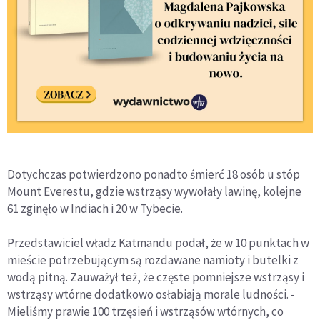
Dotychczas potwierdzono ponadto śmierć 18 osób u stóp
Mount Everestu, gdzie wstrząsy wywołały lawinę, kolejne
61 zginęło w Indiach i 20 w Tybecie.
Przedstawiciel władz Katmandu podał, że w 10 punktach w
mieście potrzebującym są rozdawane namioty i butelki z
wodą pitną. Zauważył też, że częste pomniejsze wstrząsy i
wstrząsy wtórne dodatkowo osłabiają morale ludności. -
Mieliśmy prawie 100 trzęsień i wstrząsów wtórnych, co