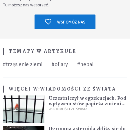
Tu możesz nas wesprzeć.
WSPOMÓŻ NAS
TEMATY W ARTYKULE
#trzęsienie ziemi
#ofiary
#nepal
WIĘCEJ W:
WIADOMOŚCI ZE ŚWIATA
Uczestniczył w egzekucjach. Pod
wpływem słów papieża zmienił
zdanie
WIADOMOŚCI ZE ŚWIATA
Ogromna asteroida zbliży się do