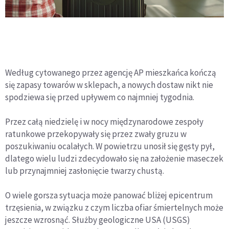
Według cytowanego przez agencję AP mieszkańca kończą
się zapasy towarów w sklepach, a nowych dostaw nikt nie
spodziewa się przed upływem co najmniej tygodnia.
Przez całą niedzielę i w nocy międzynarodowe zespoły
ratunkowe przekopywały się przez zwały gruzu w
poszukiwaniu ocalałych. W powietrzu unosił się gęsty pył,
dlatego wielu ludzi zdecydowało się na założenie maseczek
lub przynajmniej zasłonięcie twarzy chustą.
O wiele gorsza sytuacja może panować bliżej epicentrum
trzęsienia, w związku z czym liczba ofiar śmiertelnych może
jeszcze wzrosnąć. Służby geologiczne USA (USGS)