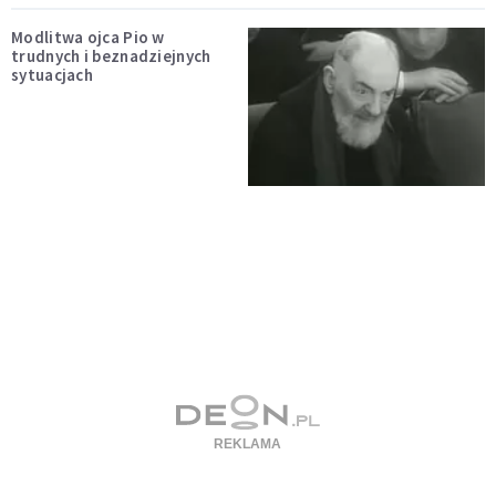
Modlitwa ojca Pio w
trudnych i beznadziejnych
sytuacjach