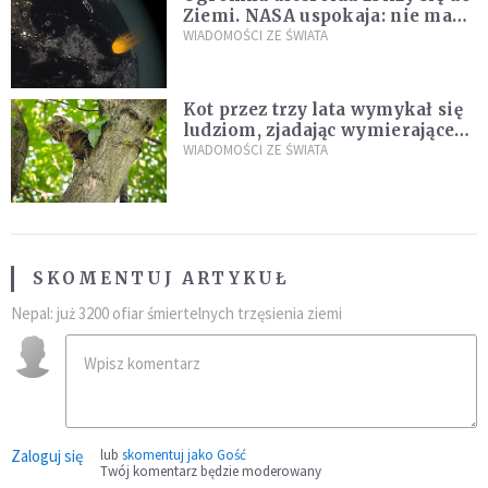
Ziemi. NASA uspokaja: nie ma
zagrożenia
WIADOMOŚCI ZE ŚWIATA
Kot przez trzy lata wymykał się
ludziom, zjadając wymierające
kaczki. W końcu popełnił
WIADOMOŚCI ZE ŚWIATA
fatalny błąd
SKOMENTUJ ARTYKUŁ
Nepal: już 3200 ofiar śmiertelnych trzęsienia ziemi
Zaloguj się
lub
skomentuj jako Gość
Twój komentarz będzie moderowany