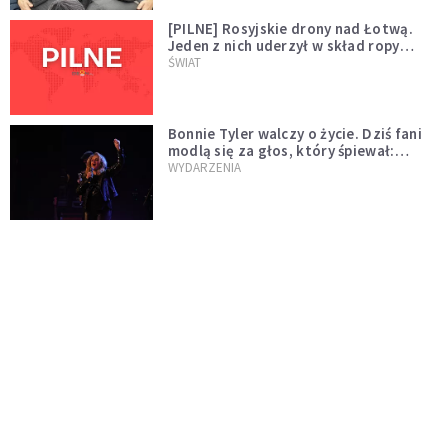
[PILNE] Rosyjskie drony nad Łotwą.
Jeden z nich uderzył w skład ropy
naftowej
ŚWIAT
Bonnie Tyler walczy o życie. Dziś fani
modlą się za głos, który śpiewał:
"Lord, help me"
WYDARZENIA