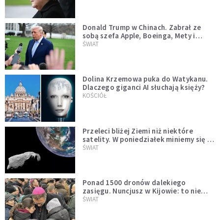
Donald Trump w Chinach. Zabrał ze
sobą szefa Apple, Boeinga, Mety i
Muska
ŚWIAT
Dolina Krzemowa puka do Watykanu.
Dlaczego giganci AI słuchają księży?
KOŚCIÓŁ
Przeleci bliżej Ziemi niż niektóre
satelity. W poniedziałek miniemy się z
asteroidą, która poprzedzi znacznie
ŚWIAT
większego "gościa"
Ponad 1500 dronów dalekiego
zasięgu. Nuncjusz w Kijowie: to nie
wygląda na wolę zakończenia wojny
ŚWIAT