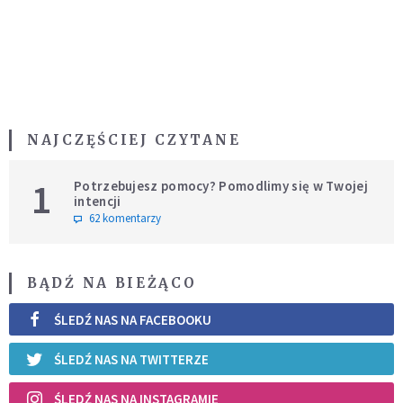
NAJCZĘŚCIEJ CZYTANE
1
Potrzebujesz pomocy? Pomodlimy się w Twojej
intencji
62 komentarzy
BĄDŹ NA BIEŻĄCO
ŚLEDŹ NAS NA FACEBOOKU
ŚLEDŹ NAS NA TWITTERZE
ŚLEDŹ NAS NA INSTAGRAMIE