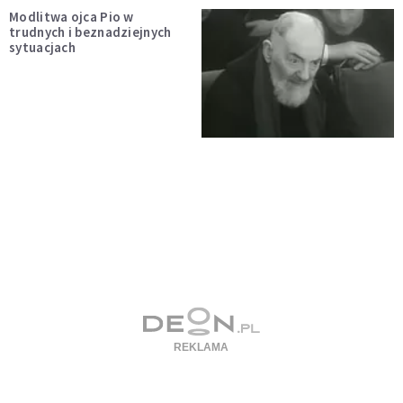
Modlitwa ojca Pio w
trudnych i beznadziejnych
sytuacjach