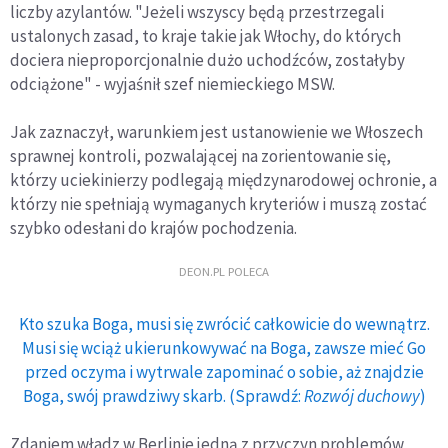
liczby azylantów. "Jeżeli wszyscy będą przestrzegali
ustalonych zasad, to kraje takie jak Włochy, do których
dociera nieproporcjonalnie dużo uchodźców, zostałyby
odciążone" - wyjaśnił szef niemieckiego MSW.
Jak zaznaczył, warunkiem jest ustanowienie we Włoszech
sprawnej kontroli, pozwalającej na zorientowanie się,
którzy uciekinierzy podlegają międzynarodowej ochronie, a
którzy nie spełniają wymaganych kryteriów i muszą zostać
szybko odesłani do krajów pochodzenia.
DEON.PL POLECA
Kto szuka Boga, musi się zwrócić całkowicie do wewnątrz.
Musi się wciąż ukierunkowywać na Boga, zawsze mieć Go
przed oczyma i wytrwale zapominać o sobie, aż znajdzie
Boga, swój prawdziwy skarb. (Sprawdź:
Rozwój duchowy
)
Zdaniem władz w Berlinie jedną z przyczyn problemów