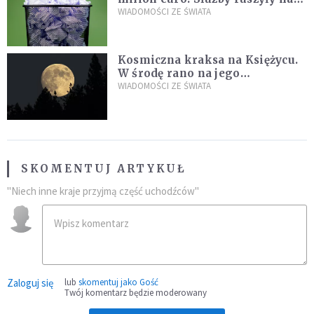
poszukiwania
WIADOMOŚCI ZE ŚWIATA
Kosmiczna kraksa na Księżycu.
W środę rano na jego
powierzchni dojdzie do
WIADOMOŚCI ZE ŚWIATA
niezwykłego zdarzenia
SKOMENTUJ ARTYKUŁ
"Niech inne kraje przyjmą część uchodźców"
Zaloguj się
lub
skomentuj jako Gość
Twój komentarz będzie moderowany