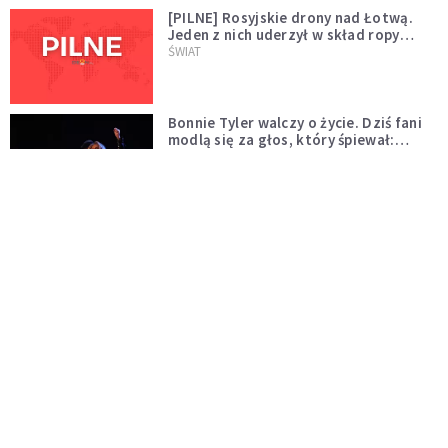
[PILNE] Rosyjskie drony nad Łotwą.
Jeden z nich uderzył w skład ropy
naftowej
ŚWIAT
Bonnie Tyler walczy o życie. Dziś fani
modlą się za głos, który śpiewał:
"Lord, help me"
WYDARZENIA