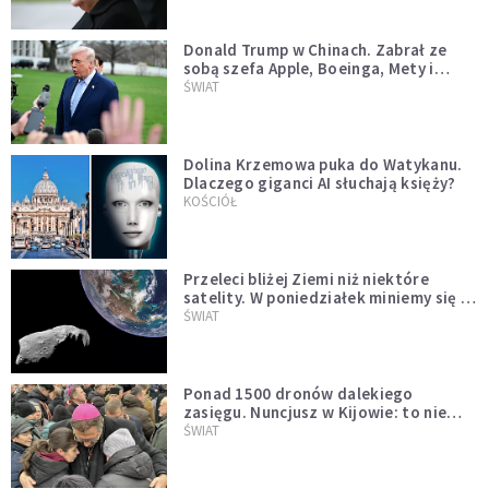
Donald Trump w Chinach. Zabrał ze
sobą szefa Apple, Boeinga, Mety i
Muska
ŚWIAT
Dolina Krzemowa puka do Watykanu.
Dlaczego giganci AI słuchają księży?
KOŚCIÓŁ
Przeleci bliżej Ziemi niż niektóre
satelity. W poniedziałek miniemy się z
asteroidą, która poprzedzi znacznie
ŚWIAT
większego "gościa"
Ponad 1500 dronów dalekiego
zasięgu. Nuncjusz w Kijowie: to nie
wygląda na wolę zakończenia wojny
ŚWIAT