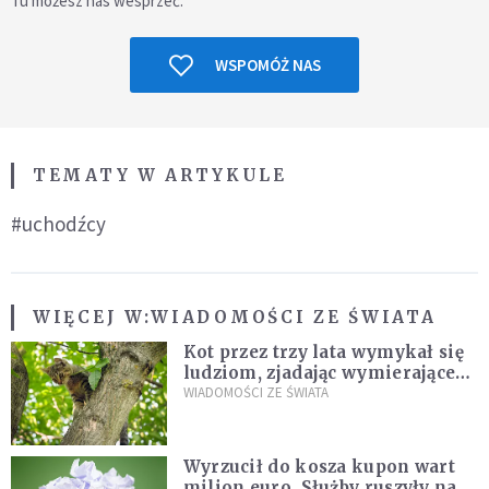
Tu możesz nas wesprzeć.
WSPOMÓŻ NAS
TEMATY W ARTYKULE
#uchodźcy
WIĘCEJ W:
WIADOMOŚCI ZE ŚWIATA
Kot przez trzy lata wymykał się
ludziom, zjadając wymierające
kaczki. W końcu popełnił
WIADOMOŚCI ZE ŚWIATA
fatalny błąd
Wyrzucił do kosza kupon wart
milion euro. Służby ruszyły na