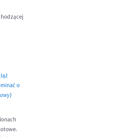
chodzącej
ciąż
ominać o
howy
)
ionach
iotowe.