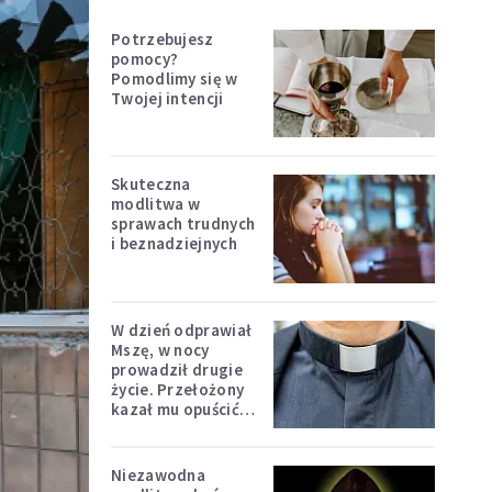
Potrzebujesz
pomocy?
Pomodlimy się w
Twojej intencji
Skuteczna
modlitwa w
sprawach trudnych
i beznadziejnych
W dzień odprawiał
Mszę, w nocy
prowadził drugie
życie. Przełożony
kazał mu opuścić
zakon
Niezawodna