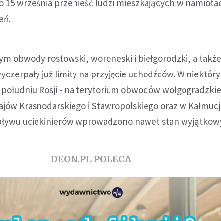
o 15 września przenieść ludzi mieszkających w namiota
eń.
tym obwody rostowski, woroneski i biełgorodzki, a takż
 wyczerpały już limity na przyjęcie uchodźców. W niektór
 południu Rosji - na terytorium obwodów wołgogradzkie
ajów Krasnodarskiego i Stawropolskiego oraz w Kałmucji
ływu uciekinierów wprowadzono nawet stan wyjątkow
DEON.PL POLECA