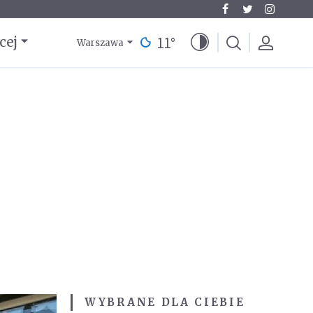
11
°
cej
Warszawa
WYBRANE DLA CIEBIE