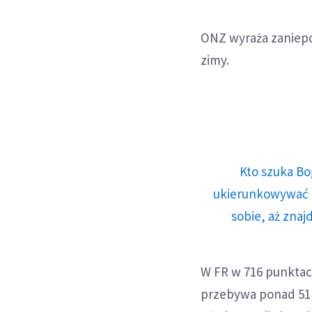
ONZ wyraża zaniepo
zimy.
Kto szuka Bo
ukierunkowywać n
sobie, aż znaj
W FR w 716 punkta
przebywa ponad 51 