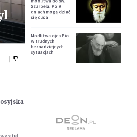
modlitwa do św.
Szarbela. Po 9
yl
dniach mogą dziać
się cuda
Modlitwa ojca Pio
w trudnych i
beznadziejnych
sytuacjach
rosyjska
bywateli