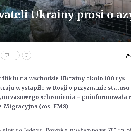
wateli Ukrainy prosi o az
fliktu na wschodzie Ukrainy około 100 tys.
kraju wystąpiło w Rosji o przyznanie statusu
tymczasowego schronienia - poinformowała 
a Migracyjna (ros. FMS).
etnia do Federacji Rosyjskiej przybyło ponad 780 tys. o