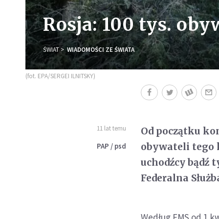
Rosja: 100 tys. oby
ŚWIAT
WIADOMOŚCI ZE ŚWIATA
(fot. EPA/SERGEI ILNITSKY)
11 lat temu
Od początku kon
obywateli tego 
PAP / psd
uchodźcy bądź 
Federalna Służb
Według FMS od 1 kwi