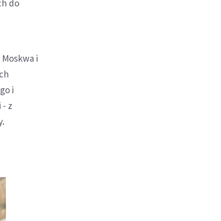
ch do
e Moskwa i
ych
go i
 - z
y.