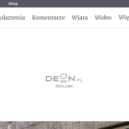
g
Sklep
Wię
darzenia
Komentarze
Wiara
Wideo