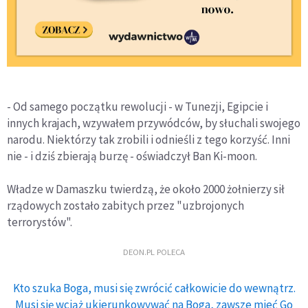
- Od samego początku rewolucji - w Tunezji, Egipcie i
innych krajach, wzywałem przywódców, by słuchali swojego
narodu. Niektórzy tak zrobili i odnieśli z tego korzyść. Inni
nie - i dziś zbierają burzę - oświadczył Ban Ki-moon.
Władze w Damaszku twierdzą, że około 2000 żołnierzy sił
rządowych zostało zabitych przez "uzbrojonych
terrorystów".
DEON.PL POLECA
Kto szuka Boga, musi się zwrócić całkowicie do wewnątrz.
Musi się wciąż ukierunkowywać na Boga, zawsze mieć Go