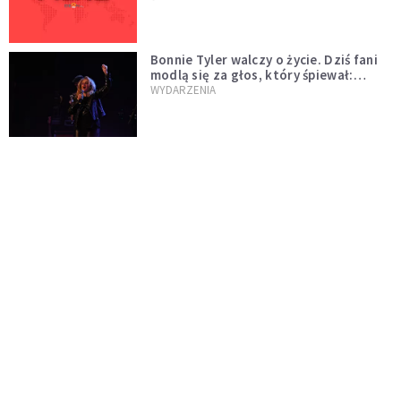
Bonnie Tyler walczy o życie. Dziś fani
modlą się za głos, który śpiewał:
"Lord, help me"
WYDARZENIA