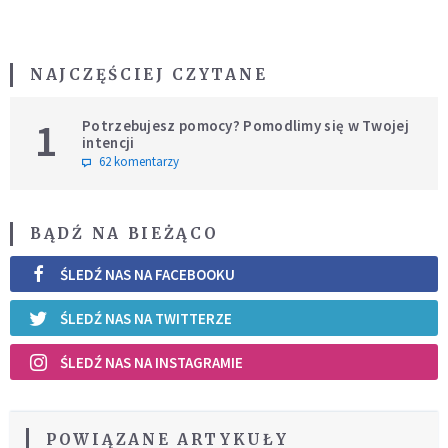
NAJCZĘŚCIEJ CZYTANE
1
Potrzebujesz pomocy? Pomodlimy się w Twojej
intencji
62 komentarzy
BĄDŹ NA BIEŻĄCO
ŚLEDŹ NAS NA FACEBOOKU
ŚLEDŹ NAS NA TWITTERZE
ŚLEDŹ NAS NA INSTAGRAMIE
POWIĄZANE ARTYKUŁY