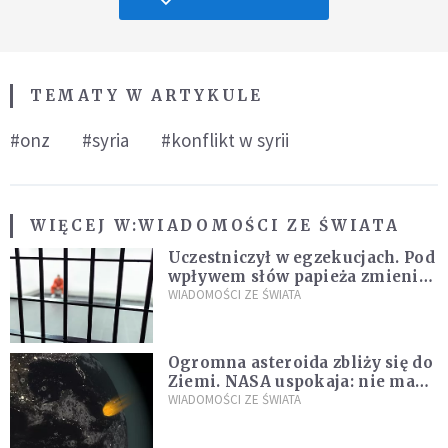
TEMATY W ARTYKULE
#onz
#syria
#konflikt w syrii
WIĘCEJ W:
WIADOMOŚCI ZE ŚWIATA
Uczestniczył w egzekucjach. Pod
wpływem słów papieża zmienił
zdanie
WIADOMOŚCI ZE ŚWIATA
Ogromna asteroida zbliży się do
Ziemi. NASA uspokaja: nie ma
zagrożenia
WIADOMOŚCI ZE ŚWIATA