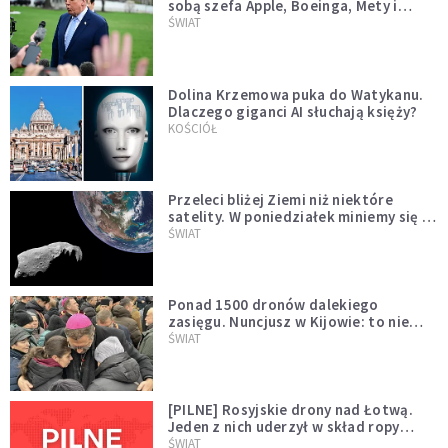
sobą szefa Apple, Boeinga, Mety i
Muska
ŚWIAT
Dolina Krzemowa puka do Watykanu.
Dlaczego giganci AI słuchają księży?
KOŚCIÓŁ
Przeleci bliżej Ziemi niż niektóre
satelity. W poniedziałek miniemy się z
asteroidą, która poprzedzi znacznie
ŚWIAT
większego "gościa"
Ponad 1500 dronów dalekiego
zasięgu. Nuncjusz w Kijowie: to nie
wygląda na wolę zakończenia wojny
ŚWIAT
[PILNE] Rosyjskie drony nad Łotwą.
Jeden z nich uderzył w skład ropy
naftowej
ŚWIAT