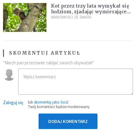
Kot przez trzy lata wymykał się
ludziom, zjadając wymierające
kaczki. W końcu popełnił
WIADOMOŚCI ZE ŚWIATA
fatalny błąd
SKOMENTUJ ARTYKUŁ
"Niech pan przestanie zabijać swoich obywateli"
Zaloguj się
lub
skomentuj jako Gość
Twój komentarz będzie moderowany
DODAJ KOMENTARZ