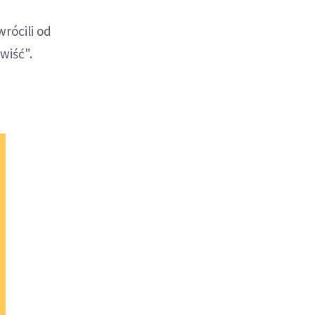
rócili od
wiść".