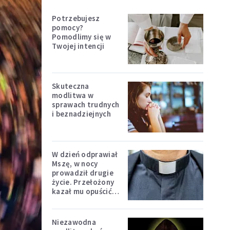
Potrzebujesz
pomocy?
Pomodlimy się w
Twojej intencji
Skuteczna
modlitwa w
sprawach trudnych
i beznadziejnych
W dzień odprawiał
Mszę, w nocy
prowadził drugie
życie. Przełożony
kazał mu opuścić
zakon
Niezawodna