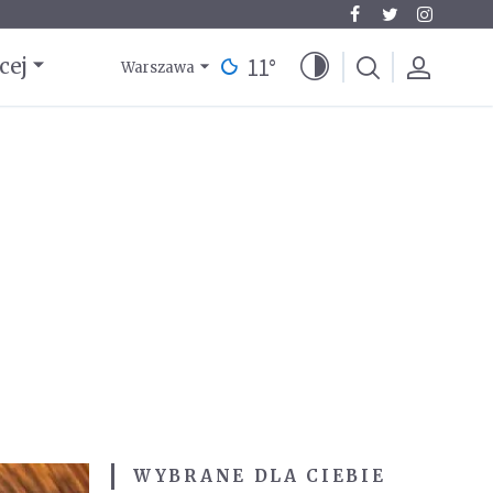
11
°
cej
Warszawa
WYBRANE DLA CIEBIE