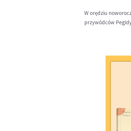
W orędziu noworocz
przywódców Pegidy, 