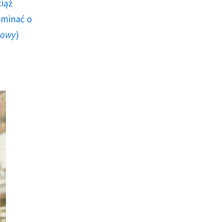
ciąż
ominać o
howy
)