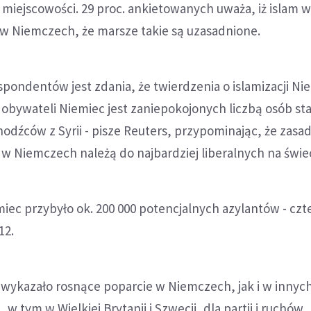
miejscowości. 29 proc. ankietowanych uważa, iż islam 
 w Niemczech, że marsze takie są uzasadnione.
spondentów jest zdania, że twierdzenia o islamizacji Ni
obywateli Niemiec jest zaniepokojonych liczbą osób st
chodźców z Syrii - pisze Reuters, przypominając, że zasa
w Niemczech należą do najbardziej liberalnych na świec
iec przybyło ok. 200 000 potencjalnych azylantów - czt
12.
wykazało rosnące poparcie w Niemczech, jak i w innyc
w tym w Wielkiej Brytanii i Szwecji, dla partii i ruchów,