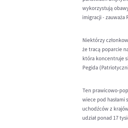
wykorzystują obawy
imigracji - zauważa 
Niektórzy członkow
że tracą poparcie n
która koncentruje si
Pegida (Patriotyczn
Ten prawicowo-popul
wiece pod hasłami 
uchodźców z krajów 
udział ponad 17 tysi