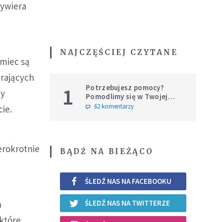
wywiera
NAJCZĘŚCIEJ CZYTANE
emiec są
arających
Potrzebujesz pomocy?
1
dy
Pomodlimy się w Twojej
intencji
62 komentarzy
ie.
erokrotnie
BĄDŹ NA BIEŻĄCO
ŚLEDŹ NAS NA FACEBOOKU
h
ŚLEDŹ NAS NA TWITTERZE
 które