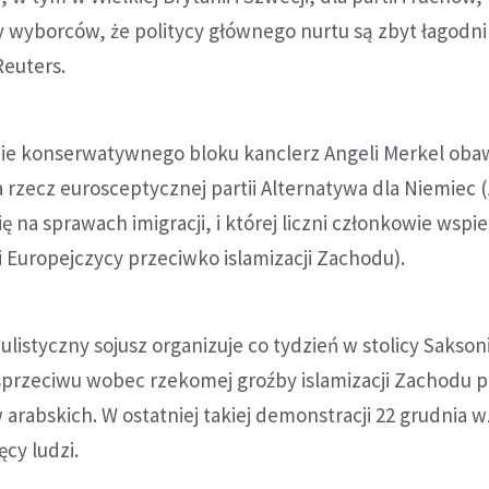
 wyborców, że politycy głównego nurtu są zbyt łagodn
Reuters.
ie konserwatywnego bloku kanclerz Angeli Merkel obawi
a rzecz eurosceptycznej partii Alternatywa dla Niemiec (
ę na sprawach imigracji, i której liczni członkowie wspie
i Europejczycy przeciwko islamizacji Zachodu).
istyczny sojusz organizuje co tydzień w stolicy Saksoni
sprzeciwu wobec rzekomej groźby islamizacji Zachodu 
arabskich. W ostatniej takiej demonstracji 22 grudnia w
ęcy ludzi.