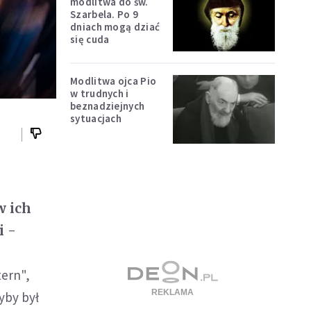
modlitwa do św.
Szarbela. Po 9
dniach mogą dziać
się cuda
Modlitwa ojca Pio
w trudnych i
beznadziejnych
sytuacjach
w ich
i -
tern",
yby był