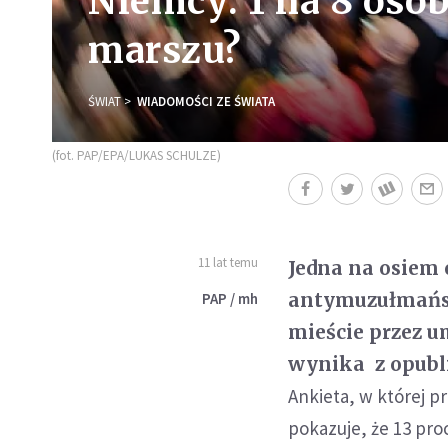
Niemcy: 1 na 8 osó
marszu?
ŚWIAT
WIADOMOŚCI ZE ŚWIATA
(fot. PAP/EPA/LUKAS SCHULZE)
11 lat temu
Jedna na osiem 
antymuzułmańsk
PAP / mh
mieście przez u
wynika z opubl
Ankieta, w której 
pokazuje, że 13 pro