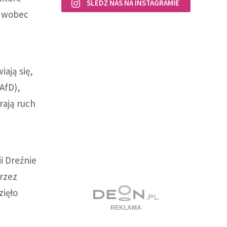
ŚLEDŹ NAS NA INSTAGRAMIE
i wobec
ają się,
AfD),
rają ruch
i Dreźnie
przez
zięło