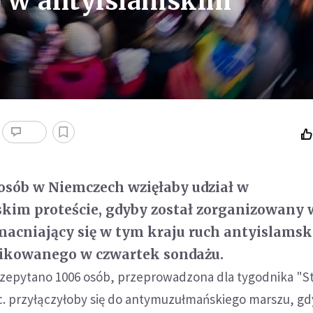
b w antyislamskim
osób w Niemczech wzięłaby udział w
im proteście, gdyby został zorganizowany 
macniający się w tym kraju ruch antyislamsk
ikowanego w czwartek sondażu.
przepytano 1006 osób, przeprowadzona dla tygodnika "S
c. przyłączyłoby się do antymuzułmańskiego marszu, gd