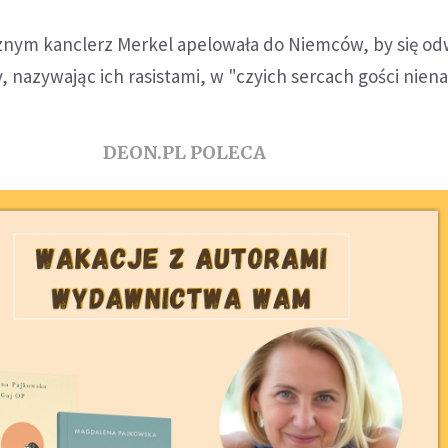
nym kanclerz Merkel apelowała do Niemców, by się odw
nazywając ich rasistami, w "czyich sercach gości niena
DEON.PL POLECA