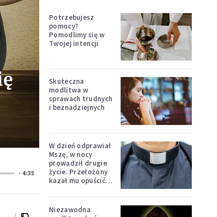
Potrzebujesz
pomocy?
Pomodlimy się w
Twojej intencji
ię
Skuteczna
modlitwa w
sprawach trudnych
i beznadziejnych
W dzień odprawiał
Mszę, w nocy
prowadził drugie
życie. Przełożony
- 4:35
kazał mu opuścić
zakon
Niezawodna