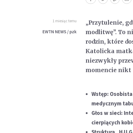
1 miesiąc temu
„Przytulenie, gd
modlitwę”. To ni
EWTN NEWS / pzk
rodzin, które d
Katolicka matka
niezwykły prze
momencie nikt 
Wstęp: Osobista 
medycznym tabu
Głos w sieci: In
cierpiących kobi
Struktura „H.U.