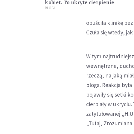
kobiet. To ukryte cierpienie
BLOGI
opuściła klinikę be
Czuła się wtedy, ja
W tym najtrudniejs
wewnętrzne, duchow
rzeczą, na jaką mia
bloga. Reakcja był
pojawiły się setki 
cierpiały w ukryciu
zatytułowanej „H.U.
„Tutaj, Zrozumiana i