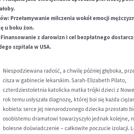
ałoby.
ów: Przełamywanie milczenia wokół emocji mężczyzn
tę u boku żon.
: Finansowanie z darowizn i cel bezpłatnego dostarc
dego szpitala w USA.
Niespodziewana radość, a chwilę później głęboka, prz
cisza w gabinecie lekarskim. Sarah-Elizabeth Pilato,
czterdziestoletnia katolicka matka trójki dzieci z Now
rok temu usłyszała diagnozę, której boi się każda cięża
kobieta: serce jej nienarodzonego dziecka przestało b
osobistemu dramatowi towarzyszyło jednak kolejne, 
bolesne doświadczenie – całkowite poczucie izolacji. 