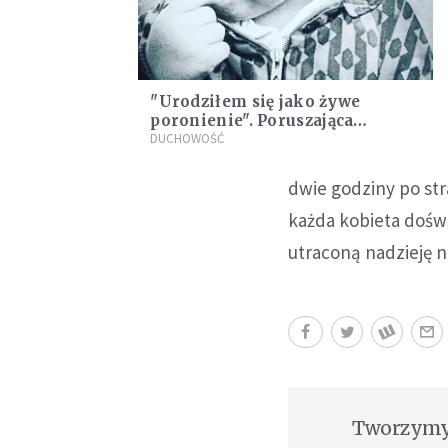
"Urodziłem się jako żywe
poronienie". Poruszająca
historia przyjścia na świat ks.
DUCHOWOŚĆ
Kaczkowskiego
dwie godziny po str
każda kobieta doświ
utraconą nadzieję n
Tworzymy 