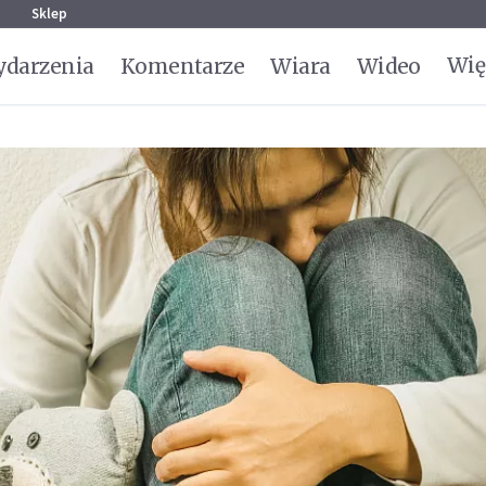
g
Sklep
Wię
darzenia
Komentarze
Wiara
Wideo