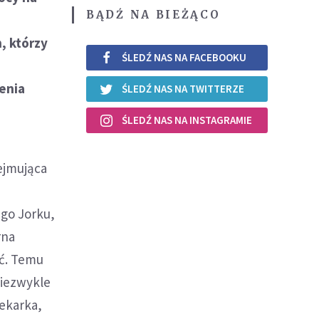
BĄDŹ NA BIEŻĄCO
, którzy
ŚLEDŹ NAS NA FACEBOOKU
zenia
ŚLEDŹ NAS NA TWITTERZE
ŚLEDŹ NAS NA INSTAGRAMIE
ejmująca
ego Jorku,
rna
ić. Temu
niezwykle
Lekarka,