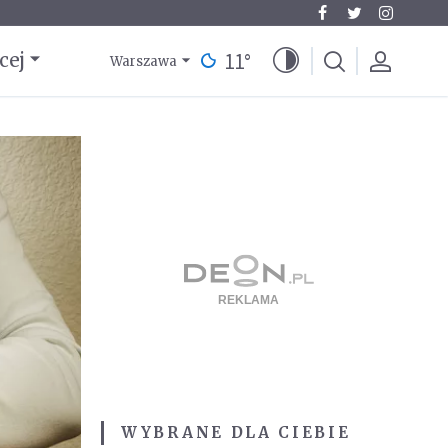
11
°
cej
Warszawa
WYBRANE DLA CIEBIE