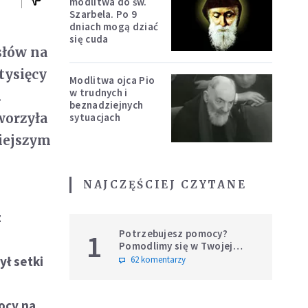
modlitwa do św.
Szarbela. Po 9
dniach mogą dziać
się cuda
 słów na
tysięcy
Modlitwa ojca Pio
w trudnych i
.
beznadziejnych
worzyła
sytuacjach
iejszym
NAJCZĘŚCIEJ CZYTANE
z
Potrzebujesz pomocy?
1
Pomodlimy się w Twojej
intencji
ył setki
62 komentarzy
ocy na