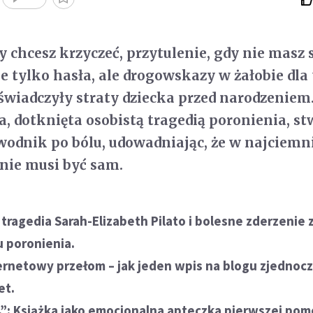
y chcesz krzyczeć, przytulenie, gdy nie masz
e tylko hasła, ale drogowskazy w żałobie dla 
oświadczyły straty dziecka przed narodzeniem
, dotknięta osobistą tragedią poronienia, st
wodnik po bólu, udowadniając, że w najciemn
nie musi być sam.
tragedia Sarah-Elizabeth Pilato i bolesne zderzenie 
 poronienia.
ternetowy przełom – jak jeden wpis na blogu zjednocz
et.
G.”: Książka jako emocjonalna apteczka pierwszej pom