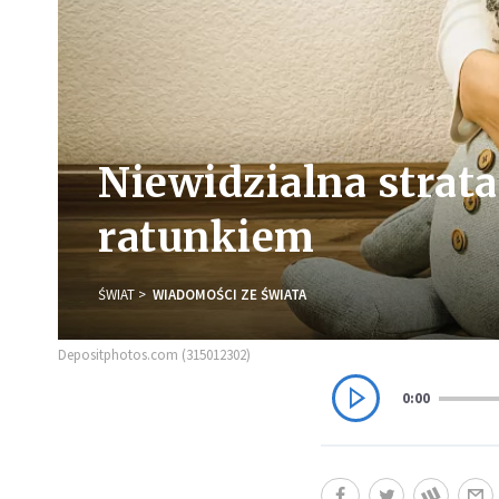
Niewidzialna strata
ratunkiem
ŚWIAT
WIADOMOŚCI ZE ŚWIATA
Depositphotos.com (315012302)
0:00