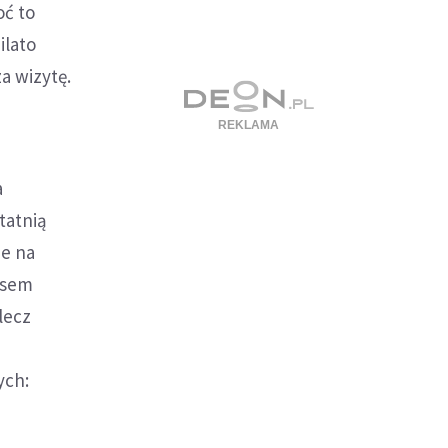
oć to
ilato
a wizytę.
a
tatnią
je na
isem
lecz
ych: