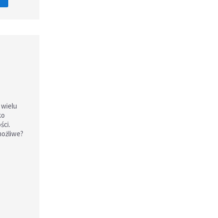
 wielu
ko
ści.
możliwe?