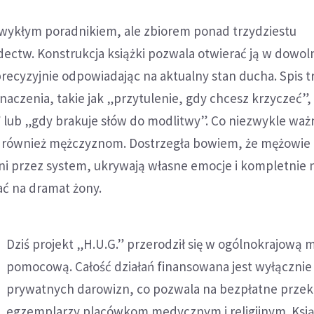
 zwykłym poradnikiem, ale zbiorem ponad trzydziestu
dectw. Konstrukcja książki pozwala otwierać ją w dowo
ecyzyjnie odpowiadając na aktualny stan ducha. Spis tr
naczenia, takie jak „przytulenie, gdy chcesz krzyczeć”,
 lub „gdy brakuje słów do modlitwy”. Co niezwykle waż
s również mężczyznom. Dostrzegła bowiem, że mężowie i
ni przez system, ukrywają własne emocje i kompletnie 
ać na dramat żony.
Dziś projekt „H.U.G.” przerodził się w ogólnokrajową m
pomocową. Całość działań finansowana jest wyłącznie
prywatnych darowizn, co pozwala na bezpłatne prze
egzemplarzy placówkom medycznym i religijnym. Ksią