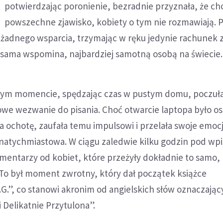
potwierdzając poronienie, bezradnie przyznała, że ch
powszechne zjawisko, kobiety o tym nie rozmawiają. P
z żadnego wsparcia, trzymając w ręku jedynie rachunek z
k sama wspomina, najbardziej samotną osobą na świecie.
zym momencie, spędzając czas w pustym domu, poczuł
e wezwanie do pisania. Choć otwarcie laptopa było os
ła ochotę, zaufała temu impulsowi i przelała swoje emoc
a natychmiastowa. W ciągu zaledwie kilku godzin pod wp
komentarzy od kobiet, które przeżyły dokładnie to samo, 
. To był moment zwrotny, który dał początek książce
G.”, co stanowi akronim od angielskich słów oznaczając
 Delikatnie Przytulona”.