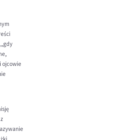
lnym
eści
 „gdy
ne,
 ojcowie
nie
isję
 z
kazywanie
żki