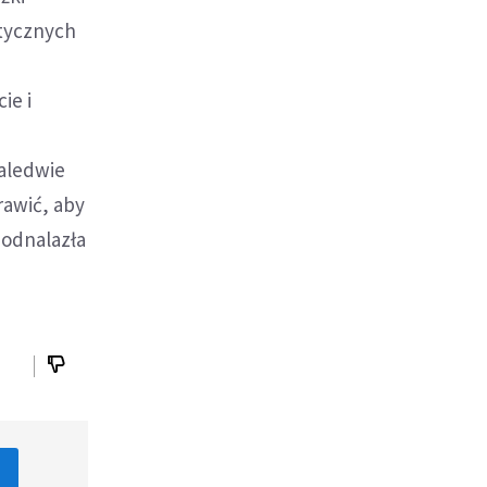
utycznych
ie i
zaledwie
rawić, aby
 odnalazła