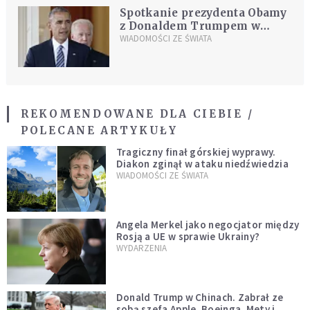
Spotkanie prezydenta Obamy
z Donaldem Trumpem w
czwartek
WIADOMOŚCI ZE ŚWIATA
REKOMENDOWANE DLA CIEBIE /
POLECANE ARTYKUŁY
Tragiczny finał górskiej wyprawy.
Diakon zginął w ataku niedźwiedzia
WIADOMOŚCI ZE ŚWIATA
Angela Merkel jako negocjator między
Rosją a UE w sprawie Ukrainy?
WYDARZENIA
Donald Trump w Chinach. Zabrał ze
sobą szefa Apple, Boeinga, Mety i