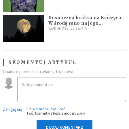
Kosmiczna kraksa na Księżycu.
W środę rano na jego
powierzchni dojdzie do
WIADOMOŚCI ZE ŚWIATA
niezwykłego zdarzenia
SKOMENTUJ ARTYKUŁ
Obama o przekazaniu władzy Trumpowi
Zaloguj się
lub
skomentuj jako Gość
Twój komentarz będzie moderowany
DODAJ KOMENTARZ