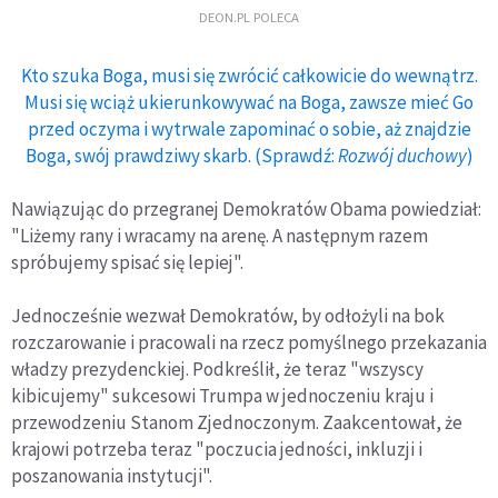
DEON.PL POLECA
Kto szuka Boga, musi się zwrócić całkowicie do wewnątrz.
Musi się wciąż ukierunkowywać na Boga, zawsze mieć Go
przed oczyma i wytrwale zapominać o sobie, aż znajdzie
Boga, swój prawdziwy skarb. (Sprawdź:
Rozwój duchowy
)
Nawiązując do przegranej Demokratów Obama powiedział:
"Liżemy rany i wracamy na arenę. A następnym razem
spróbujemy spisać się lepiej".
Jednocześnie wezwał Demokratów, by odłożyli na bok
rozczarowanie i pracowali na rzecz pomyślnego przekazania
władzy prezydenckiej. Podkreślił, że teraz "wszyscy
kibicujemy" sukcesowi Trumpa w jednoczeniu kraju i
przewodzeniu Stanom Zjednoczonym. Zaakcentował, że
krajowi potrzeba teraz "poczucia jedności, inkluzji i
poszanowania instytucji".