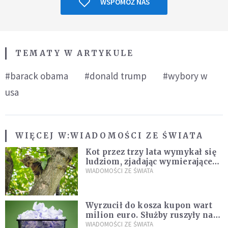
WSPOMÓŻ NAS
TEMATY W ARTYKULE
#barack obama
#donald trump
#wybory w
usa
WIĘCEJ W:
WIADOMOŚCI ZE ŚWIATA
Kot przez trzy lata wymykał się
ludziom, zjadając wymierające
kaczki. W końcu popełnił
WIADOMOŚCI ZE ŚWIATA
fatalny błąd
Wyrzucił do kosza kupon wart
milion euro. Służby ruszyły na
poszukiwania
WIADOMOŚCI ZE ŚWIATA