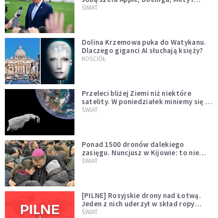
Muska
ŚWIAT
Dolina Krzemowa puka do Watykanu.
Dlaczego giganci AI słuchają księży?
KOŚCIÓŁ
Przeleci bliżej Ziemi niż niektóre
satelity. W poniedziałek miniemy się z
asteroidą, która poprzedzi znacznie
ŚWIAT
większego "gościa"
Ponad 1500 dronów dalekiego
zasięgu. Nuncjusz w Kijowie: to nie
wygląda na wolę zakończenia wojny
ŚWIAT
[PILNE] Rosyjskie drony nad Łotwą.
Jeden z nich uderzył w skład ropy
naftowej
ŚWIAT