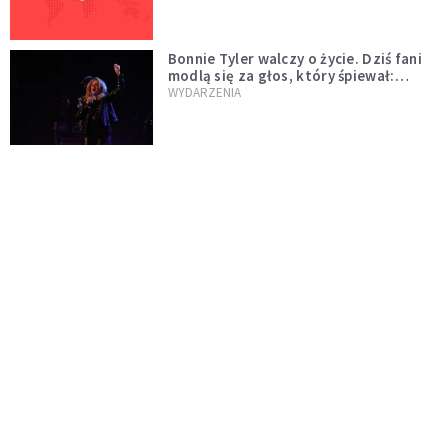
Bonnie Tyler walczy o życie. Dziś fani
modlą się za głos, który śpiewał:
"Lord, help me"
WYDARZENIA