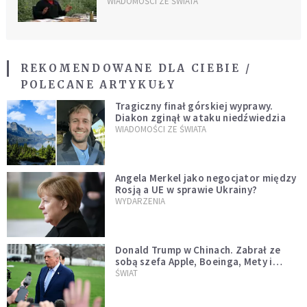
WIADOMOŚCI ZE ŚWIATA
REKOMENDOWANE DLA CIEBIE /
POLECANE ARTYKUŁY
Tragiczny finał górskiej wyprawy.
Diakon zginął w ataku niedźwiedzia
WIADOMOŚCI ZE ŚWIATA
Angela Merkel jako negocjator między
Rosją a UE w sprawie Ukrainy?
WYDARZENIA
Donald Trump w Chinach. Zabrał ze
sobą szefa Apple, Boeinga, Mety i
Muska
ŚWIAT