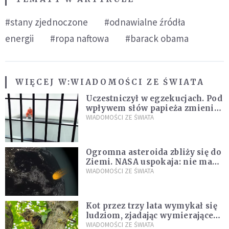
#stany zjednoczone
#odnawialne źródła
energii
#ropa naftowa
#barack obama
WIĘCEJ W:
WIADOMOŚCI ZE ŚWIATA
Uczestniczył w egzekucjach. Pod
wpływem słów papieża zmienił
zdanie
WIADOMOŚCI ZE ŚWIATA
Ogromna asteroida zbliży się do
Ziemi. NASA uspokaja: nie ma
zagrożenia
WIADOMOŚCI ZE ŚWIATA
Kot przez trzy lata wymykał się
ludziom, zjadając wymierające
kaczki. W końcu popełnił
WIADOMOŚCI ZE ŚWIATA