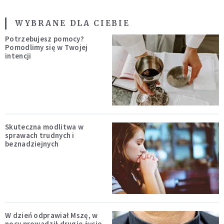
WYBRANE DLA CIEBIE
Potrzebujesz pomocy?
Pomodlimy się w Twojej
intencji
Skuteczna modlitwa w
sprawach trudnych i
beznadziejnych
W dzień odprawiał Mszę, w
nocy prowadził drugie życie.