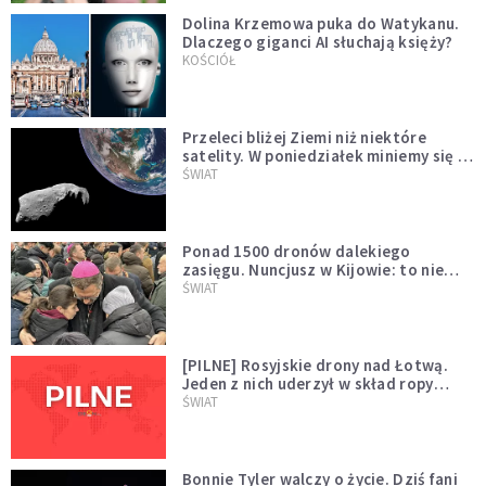
Dolina Krzemowa puka do Watykanu.
Dlaczego giganci AI słuchają księży?
KOŚCIÓŁ
Przeleci bliżej Ziemi niż niektóre
satelity. W poniedziałek miniemy się z
asteroidą, która poprzedzi znacznie
ŚWIAT
większego "gościa"
Ponad 1500 dronów dalekiego
zasięgu. Nuncjusz w Kijowie: to nie
wygląda na wolę zakończenia wojny
ŚWIAT
[PILNE] Rosyjskie drony nad Łotwą.
Jeden z nich uderzył w skład ropy
naftowej
ŚWIAT
Bonnie Tyler walczy o życie. Dziś fani