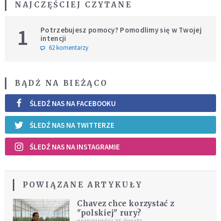
NAJCZĘŚCIEJ CZYTANE
1
Potrzebujesz pomocy? Pomodlimy się w Twojej
intencji
62 komentarzy
BĄDŹ NA BIEŻĄCO
ŚLEDŹ NAS NA FACEBOOKU
ŚLEDŹ NAS NA TWITTERZE
ŚLEDŹ NAS NA INSTAGRAMIE
POWIĄZANE ARTYKUŁY
Chavez chce korzystać z
"polskiej" rury?