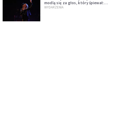
modlą się za głos, który śpiewał:
"Lord, help me"
WYDARZENIA