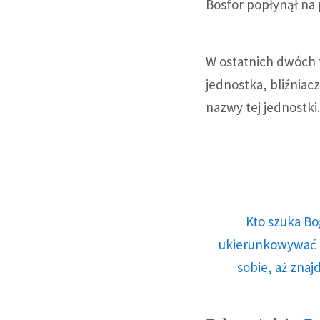
Bosfor popłynął na 
W ostatnich dwóch 
jednostka, bliźniac
nazwy tej jednostki
Kto szuka Bo
ukierunkowywać n
sobie, aż znaj