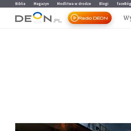
Przejdź do menu głównego
Przejdź do treści
Biblia
Magazyn
Modlitwa w drodze
Blogi
faceBó
Wy
Radio DEON