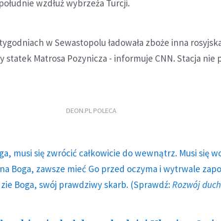
południe wzdłuż wybrzeża Turcji.
tygodniach w Sewastopolu ładowała zboże inna rosyjsk
zy statek Matrosa Pozynicza - informuje CNN. Stacja nie 
.
DEON.PL POLECA
ga, musi się zwrócić całkowicie do wewnątrz. Musi się w
a Boga, zawsze mieć Go przed oczyma i wytrwale zap
dzie Boga, swój prawdziwy skarb. (Sprawdź:
Rozwój duc