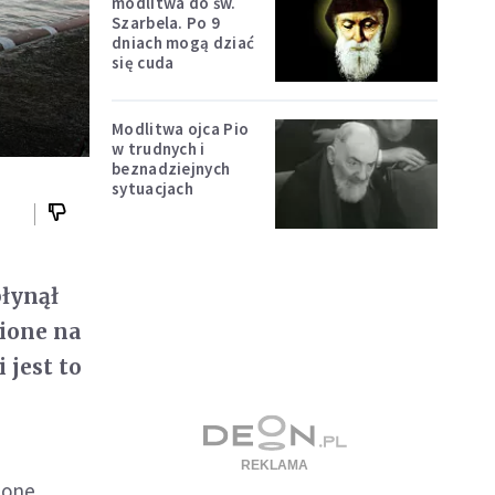
modlitwa do św.
Szarbela. Po 9
dniach mogą dziać
się cuda
Modlitwa ojca Pio
w trudnych i
beznadziejnych
sytuacjach
płynął
zione na
 jest to
 one