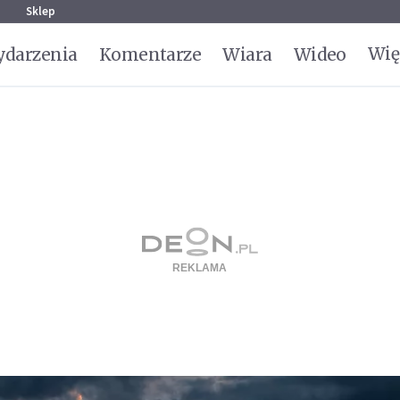
g
Sklep
Wię
darzenia
Komentarze
Wiara
Wideo