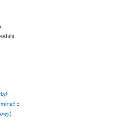
a
podała
ciąż
ominać o
howy
)