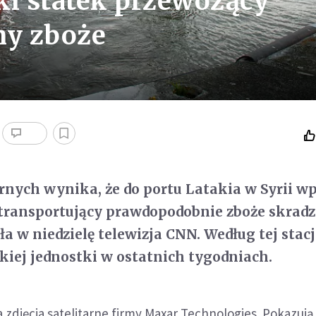
ki statek przewożący
ny zboże
tarnych wynika, że do portu Latakia w Syrii w
 transportujący prawdopodobnie zboże skrad
a w niedzielę telewizja CNN. Według tej stacji
skiej jednostki w ostatnich tygodniach.
 zdjęcia satelitarne firmy Maxar Technologies. Pokazują