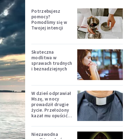
Potrzebujesz
pomocy?
Pomodlimy się w
Twojej intencji
Skuteczna
modlitwa w
sprawach trudnych
i beznadziejnych
W dzień odprawiał
Mszę, w nocy
prowadził drugie
życie. Przełożony
kazał mu opuścić
zakon
Niezawodna