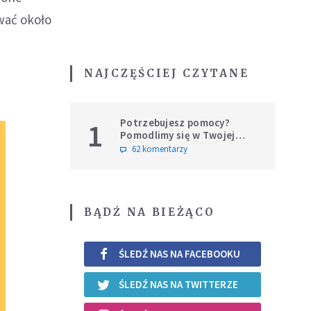
wać około
NAJCZĘŚCIEJ CZYTANE
Potrzebujesz pomocy?
1
Pomodlimy się w Twojej
intencji
62 komentarzy
BĄDŹ NA BIEŻĄCO
ŚLEDŹ NAS NA FACEBOOKU
ŚLEDŹ NAS NA TWITTERZE