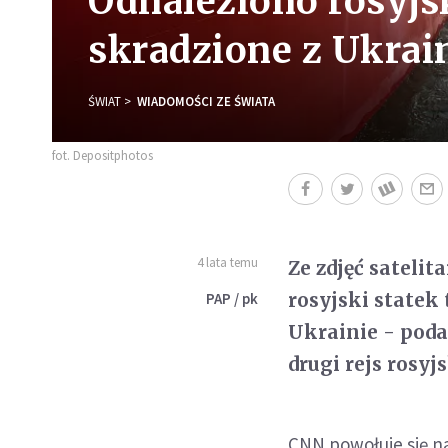
Odnaleziono rosyjs
skradzione z Ukrai
ŚWIAT
WIADOMOŚCI ZE ŚWIATA
fot. Depositphotos
4 lata temu
Ze zdjęć sateli
rosyjski statek
PAP / pk
Ukrainie - podał
drugi rejs rosyj
CNN powołuje się na