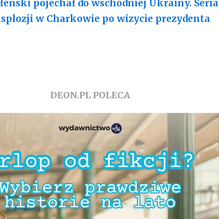
łenski pojechał do wschodniej Ukrainy. Seria
splozji w Charkowie po wizycie prezydenta
DEON.PL POLECA