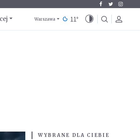
11
°
cej
Warszawa
WYBRANE DLA CIEBIE