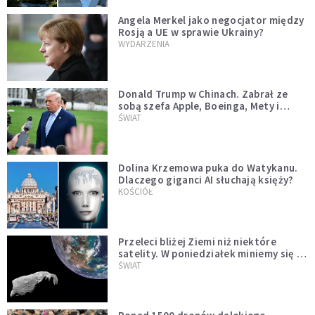
Angela Merkel jako negocjator między
Rosją a UE w sprawie Ukrainy?
WYDARZENIA
Donald Trump w Chinach. Zabrał ze
sobą szefa Apple, Boeinga, Mety i
Muska
ŚWIAT
Dolina Krzemowa puka do Watykanu.
Dlaczego giganci AI słuchają księży?
KOŚCIÓŁ
Przeleci bliżej Ziemi niż niektóre
satelity. W poniedziałek miniemy się z
asteroidą, która poprzedzi znacznie
ŚWIAT
większego "gościa"