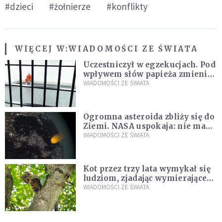
#dzieci
#żołnierze
#konflikty
WIĘCEJ W:
WIADOMOŚCI ZE ŚWIATA
Uczestniczył w egzekucjach. Pod
wpływem słów papieża zmienił
zdanie
WIADOMOŚCI ZE ŚWIATA
Ogromna asteroida zbliży się do
Ziemi. NASA uspokaja: nie ma
zagrożenia
WIADOMOŚCI ZE ŚWIATA
Kot przez trzy lata wymykał się
ludziom, zjadając wymierające
kaczki. W końcu popełnił
WIADOMOŚCI ZE ŚWIATA
fatalny błąd