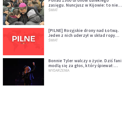
Ponad 1500 dronów dalekiego
zasięgu. Nuncjusz w Kijowie: to nie
wygląda na wolę zakończenia wojny
ŚWIAT
[PILNE] Rosyjskie drony nad Łotwą.
Jeden z nich uderzył w skład ropy
naftowej
ŚWIAT
Bonnie Tyler walczy o życie. Dziś fani
modlą się za głos, który śpiewał:
"Lord, help me"
WYDARZENIA