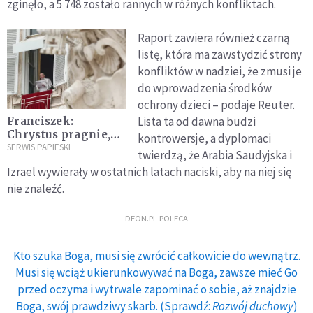
zginęło, a 5 748 zostało rannych w różnych konfliktach.
Raport zawiera również czarną
listę, która ma zawstydzić strony
konfliktów w nadziei, że zmusi je
do wprowadzenia środków
ochrony dzieci – podaje Reuter.
Lista ta od dawna budzi
Franciszek:
Chrystus pragnie,
kontrowersje, a dyplomaci
aby każdy z nas żył
SERWIS PAPIESKI
twierdzą, że Arabia Saudyjska i
Izrael wywierały w ostatnich latach naciski, aby na niej się
nie znaleźć.
DEON.PL POLECA
Kto szuka Boga, musi się zwrócić całkowicie do wewnątrz.
Musi się wciąż ukierunkowywać na Boga, zawsze mieć Go
przed oczyma i wytrwale zapominać o sobie, aż znajdzie
Boga, swój prawdziwy skarb. (Sprawdź:
Rozwój duchowy
)