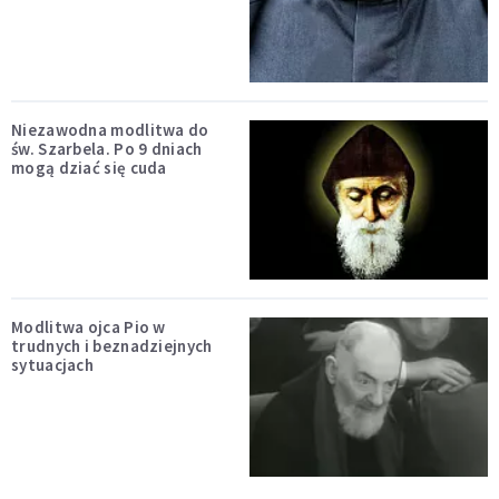
Niezawodna modlitwa do
św. Szarbela. Po 9 dniach
mogą dziać się cuda
Modlitwa ojca Pio w
trudnych i beznadziejnych
sytuacjach