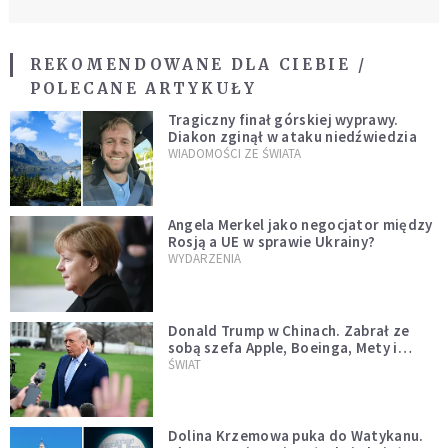
REKOMENDOWANE DLA CIEBIE /
POLECANE ARTYKUŁY
Tragiczny finał górskiej wyprawy.
Diakon zginął w ataku niedźwiedzia
WIADOMOŚCI ZE ŚWIATA
Angela Merkel jako negocjator między
Rosją a UE w sprawie Ukrainy?
WYDARZENIA
Donald Trump w Chinach. Zabrał ze
sobą szefa Apple, Boeinga, Mety i
Muska
ŚWIAT
Dolina Krzemowa puka do Watykanu.