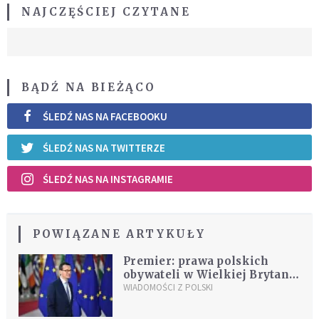
NAJCZĘŚCIEJ CZYTANE
BĄDŹ NA BIEŻĄCO
ŚLEDŹ NAS NA FACEBOOKU
ŚLEDŹ NAS NA TWITTERZE
ŚLEDŹ NAS NA INSTAGRAMIE
POWIĄZANE ARTYKUŁY
Premier: prawa polskich
obywateli w Wielkiej Brytanii
są zagwarantowane.
WIADOMOŚCI Z POLSKI
"Trzymamy kciuki jeszcze
również za głosowanie"