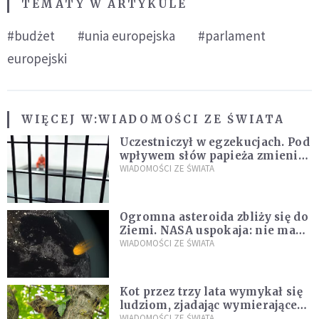
TEMATY W ARTYKULE
#budżet
#unia europejska
#parlament
europejski
WIĘCEJ W:
WIADOMOŚCI ZE ŚWIATA
Uczestniczył w egzekucjach. Pod
wpływem słów papieża zmienił
zdanie
WIADOMOŚCI ZE ŚWIATA
Ogromna asteroida zbliży się do
Ziemi. NASA uspokaja: nie ma
zagrożenia
WIADOMOŚCI ZE ŚWIATA
Kot przez trzy lata wymykał się
ludziom, zjadając wymierające
kaczki. W końcu popełnił
WIADOMOŚCI ZE ŚWIATA