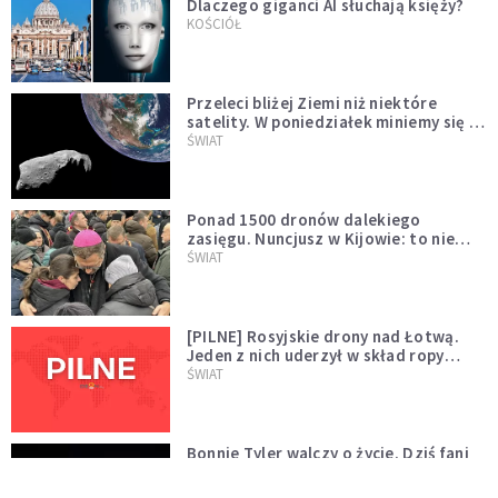
Dlaczego giganci AI słuchają księży?
KOŚCIÓŁ
Przeleci bliżej Ziemi niż niektóre
satelity. W poniedziałek miniemy się z
asteroidą, która poprzedzi znacznie
ŚWIAT
większego "gościa"
Ponad 1500 dronów dalekiego
zasięgu. Nuncjusz w Kijowie: to nie
wygląda na wolę zakończenia wojny
ŚWIAT
[PILNE] Rosyjskie drony nad Łotwą.
Jeden z nich uderzył w skład ropy
naftowej
ŚWIAT
Bonnie Tyler walczy o życie. Dziś fani
modlą się za głos, który śpiewał:
"Lord, help me"
WYDARZENIA