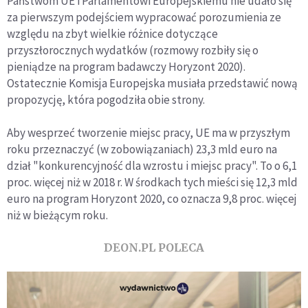
Państwom UE i Parlamentowi Europejskiemu nie udało się
za pierwszym podejściem wypracować porozumienia ze
względu na zbyt wielkie różnice dotyczące
przyszłorocznych wydatków (rozmowy rozbiły się o
pieniądze na program badawczy Horyzont 2020).
Ostatecznie Komisja Europejska musiała przedstawić nową
propozycję, która pogodziła obie strony.
Aby wesprzeć tworzenie miejsc pracy, UE ma w przyszłym
roku przeznaczyć (w zobowiązaniach) 23,3 mld euro na
dział "konkurencyjność dla wzrostu i miejsc pracy". To o 6,1
proc. więcej niż w 2018 r. W środkach tych mieści się 12,3 mld
euro na program Horyzont 2020, co oznacza 9,8 proc. więcej
niż w bieżącym roku.
DEON.PL POLECA