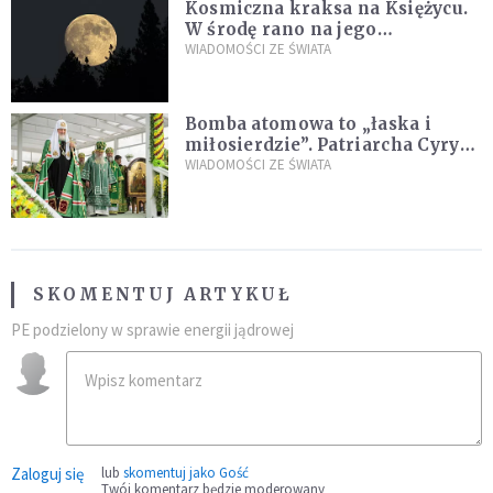
Kosmiczna kraksa na Księżycu.
W środę rano na jego
powierzchni dojdzie do
WIADOMOŚCI ZE ŚWIATA
niezwykłego zdarzenia
Bomba atomowa to „łaska i
miłosierdzie”. Patriarcha Cyryl
wychwala Putina
WIADOMOŚCI ZE ŚWIATA
SKOMENTUJ ARTYKUŁ
PE podzielony w sprawie energii jądrowej
Zaloguj się
lub
skomentuj jako Gość
Twój komentarz będzie moderowany