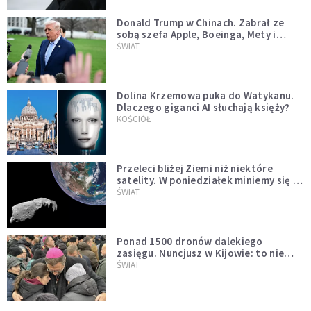
Donald Trump w Chinach. Zabrał ze
sobą szefa Apple, Boeinga, Mety i
Muska
ŚWIAT
Dolina Krzemowa puka do Watykanu.
Dlaczego giganci AI słuchają księży?
KOŚCIÓŁ
Przeleci bliżej Ziemi niż niektóre
satelity. W poniedziałek miniemy się z
asteroidą, która poprzedzi znacznie
ŚWIAT
większego "gościa"
Ponad 1500 dronów dalekiego
zasięgu. Nuncjusz w Kijowie: to nie
wygląda na wolę zakończenia wojny
ŚWIAT