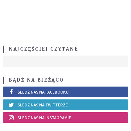
NAJCZĘŚCIEJ CZYTANE
BĄDŹ NA BIEŻĄCO
ŚLEDŹ NAS NA FACEBOOKU
ŚLEDŹ NAS NA TWITTERZE
ŚLEDŹ NAS NA INSTAGRAMIE