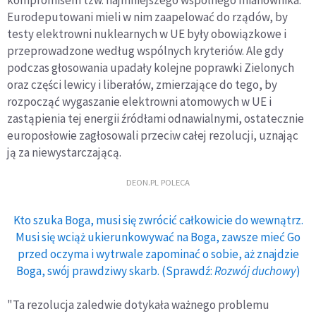
Eurodeputowani mieli w nim zaapelować do rządów, by
testy elektrowni nuklearnych w UE były obowiązkowe i
przeprowadzone według wspólnych kryteriów. Ale gdy
podczas głosowania upadały kolejne poprawki Zielonych
oraz części lewicy i liberałów, zmierzające do tego, by
rozpocząć wygaszanie elektrowni atomowych w UE i
zastąpienia tej energii źródłami odnawialnymi, ostatecznie
europosłowie zagłosowali przeciw całej rezolucji, uznając
ją za niewystarczającą.
DEON.PL POLECA
Kto szuka Boga, musi się zwrócić całkowicie do wewnątrz.
Musi się wciąż ukierunkowywać na Boga, zawsze mieć Go
przed oczyma i wytrwale zapominać o sobie, aż znajdzie
Boga, swój prawdziwy skarb. (Sprawdź:
Rozwój duchowy
)
"Ta rezolucja zaledwie dotykała ważnego problemu