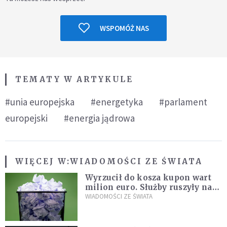
WSPOMÓŻ NAS
TEMATY W ARTYKULE
#unia europejska
#energetyka
#parlament
europejski
#energia jądrowa
WIĘCEJ W:
WIADOMOŚCI ZE ŚWIATA
Wyrzucił do kosza kupon wart
milion euro. Służby ruszyły na
poszukiwania
WIADOMOŚCI ZE ŚWIATA