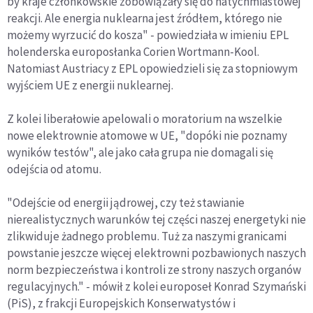
by kraje członkowskie zobowiązały się do natychmiastowej
reakcji. Ale energia nuklearna jest źródłem, którego nie
możemy wyrzucić do kosza" - powiedziała w imieniu EPL
holenderska europosłanka Corien Wortmann-Kool.
Natomiast Austriacy z EPL opowiedzieli się za stopniowym
wyjściem UE z energii nuklearnej.
Z kolei liberałowie apelowali o moratorium na wszelkie
nowe elektrownie atomowe w UE, "dopóki nie poznamy
wyników testów", ale jako cała grupa nie domagali się
odejścia od atomu.
"Odejście od energii jądrowej, czy też stawianie
nierealistycznych warunków tej części naszej energetyki nie
zlikwiduje żadnego problemu. Tuż za naszymi granicami
powstanie jeszcze więcej elektrowni pozbawionych naszych
norm bezpieczeństwa i kontroli ze strony naszych organów
regulacyjnych." - mówił z kolei europoseł Konrad Szymański
(PiS), z frakcji Europejskich Konserwatystów i