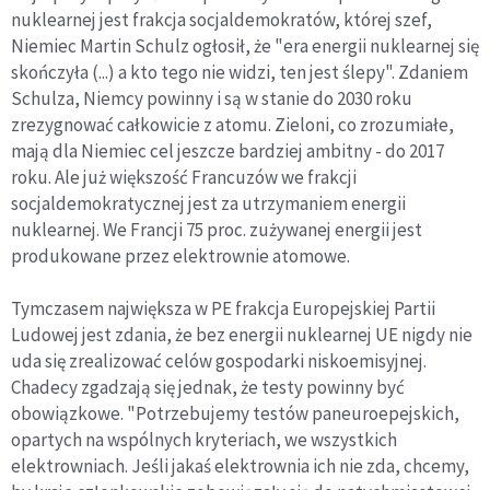
nuklearnej jest frakcja socjaldemokratów, której szef,
Niemiec Martin Schulz ogłosił, że "era energii nuklearnej się
skończyła (...) a kto tego nie widzi, ten jest ślepy". Zdaniem
Schulza, Niemcy powinny i są w stanie do 2030 roku
zrezygnować całkowicie z atomu. Zieloni, co zrozumiałe,
mają dla Niemiec cel jeszcze bardziej ambitny - do 2017
roku. Ale już większość Francuzów we frakcji
socjaldemokratycznej jest za utrzymaniem energii
nuklearnej. We Francji 75 proc. zużywanej energii jest
produkowane przez elektrownie atomowe.
Tymczasem największa w PE frakcja Europejskiej Partii
Ludowej jest zdania, że bez energii nuklearnej UE nigdy nie
uda się zrealizować celów gospodarki niskoemisyjnej.
Chadecy zgadzają się jednak, że testy powinny być
obowiązkowe. "Potrzebujemy testów paneuroepejskich,
opartych na wspólnych kryteriach, we wszystkich
elektrowniach. Jeśli jakaś elektrownia ich nie zda, chcemy,