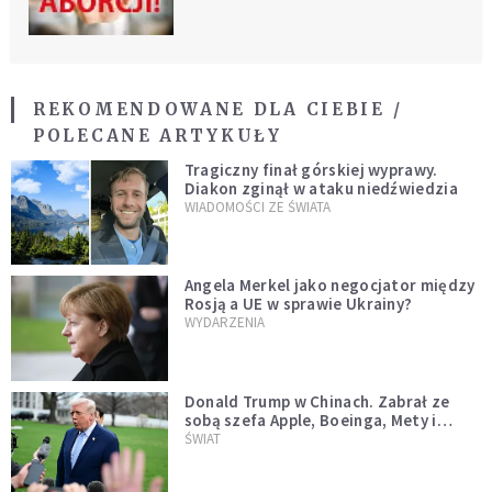
REKOMENDOWANE DLA CIEBIE /
POLECANE ARTYKUŁY
Tragiczny finał górskiej wyprawy.
Diakon zginął w ataku niedźwiedzia
WIADOMOŚCI ZE ŚWIATA
Angela Merkel jako negocjator między
Rosją a UE w sprawie Ukrainy?
WYDARZENIA
Donald Trump w Chinach. Zabrał ze
sobą szefa Apple, Boeinga, Mety i
Muska
ŚWIAT