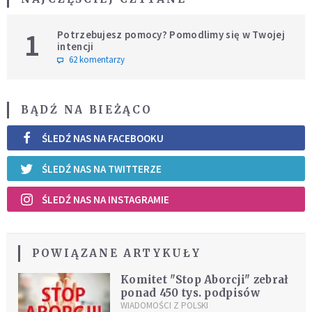
1
Potrzebujesz pomocy? Pomodlimy się w Twojej
intencji
62 komentarzy
BĄDŹ NA BIEŻĄCO
ŚLEDŹ NAS NA FACEBOOKU
ŚLEDŹ NAS NA TWITTERZE
ŚLEDŹ NAS NA INSTAGRAMIE
POWIĄZANE ARTYKUŁY
Komitet "Stop Aborcji" zebrał
ponad 450 tys. podpisów
WIADOMOŚCI Z POLSKI