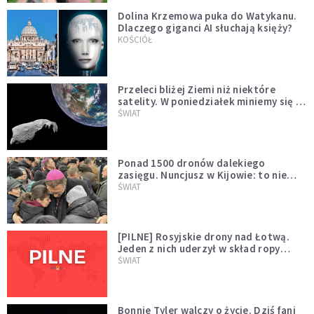
Dolina Krzemowa puka do Watykanu.
Dlaczego giganci AI słuchają księży?
KOŚCIÓŁ
Przeleci bliżej Ziemi niż niektóre
satelity. W poniedziałek miniemy się z
asteroidą, która poprzedzi znacznie
ŚWIAT
większego "gościa"
Ponad 1500 dronów dalekiego
zasięgu. Nuncjusz w Kijowie: to nie
wygląda na wolę zakończenia wojny
ŚWIAT
[PILNE] Rosyjskie drony nad Łotwą.
Jeden z nich uderzył w skład ropy
naftowej
ŚWIAT
Bonnie Tyler walczy o życie. Dziś fani