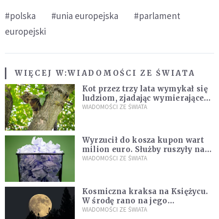
#polska
#unia europejska
#parlament
europejski
WIĘCEJ W:
WIADOMOŚCI ZE ŚWIATA
Kot przez trzy lata wymykał się
ludziom, zjadając wymierające
kaczki. W końcu popełnił
WIADOMOŚCI ZE ŚWIATA
fatalny błąd
Wyrzucił do kosza kupon wart
milion euro. Służby ruszyły na
poszukiwania
WIADOMOŚCI ZE ŚWIATA
Kosmiczna kraksa na Księżycu.
W środę rano na jego
powierzchni dojdzie do
WIADOMOŚCI ZE ŚWIATA