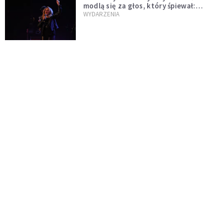
modlą się za głos, który śpiewał:
"Lord, help me"
WYDARZENIA