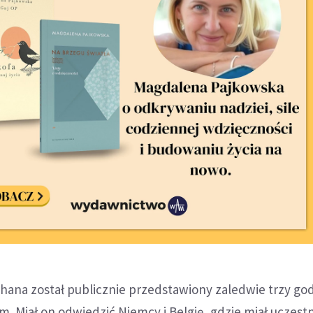
hana został publicznie przedstawiony zaledwie trzy go
m. Miał on odwiedzić Niemcy i Belgię, gdzie miał uczest