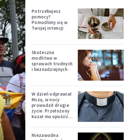
Potrzebujesz
pomocy?
Pomodlimy się w
Twojej intencji
Skuteczna
modlitwa w
sprawach trudnych
i beznadziejnych
W dzień odprawiał
Mszę, w nocy
prowadził drugie
życie. Przełożony
kazał mu opuścić
zakon
Niezawodna