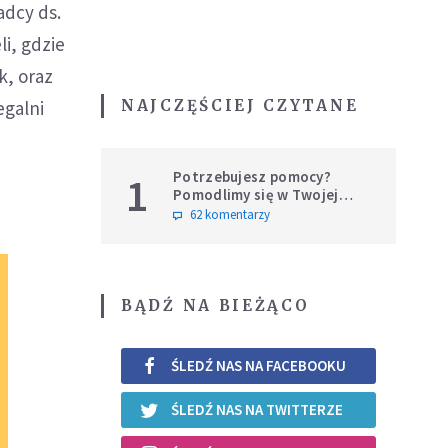
adcy ds.
i, gdzie
k, oraz
NAJCZĘŚCIEJ CZYTANE
egalni
Potrzebujesz pomocy?
1
Pomodlimy się w Twojej
intencji
62 komentarzy
BĄDŹ NA BIEŻĄCO
ŚLEDŹ NAS NA FACEBOOKU
ŚLEDŹ NAS NA TWITTERZE