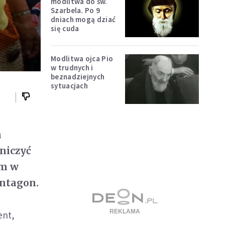
modlitwa do św.
Szarbela. Po 9
dniach mogą dziać
się cuda
Modlitwa ojca Pio
w trudnych i
beznadziejnych
sytuacjach
n
niczyć
em w
entagon.
ent,