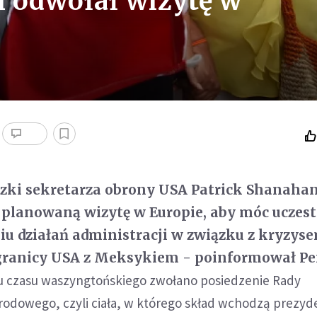
i odwołał wizytę w
ązki sekretarza obrony USA Patrick Shanaha
 planowaną wizytę w Europie, aby móc uczest
u działań administracji w związku z kryzys
 granicy USA z Meksykiem - poinformował P
u czasu waszyngtońskiego zwołano posiedzenie Rady
odowego, czyli ciała, w którego skład wchodzą prezyd