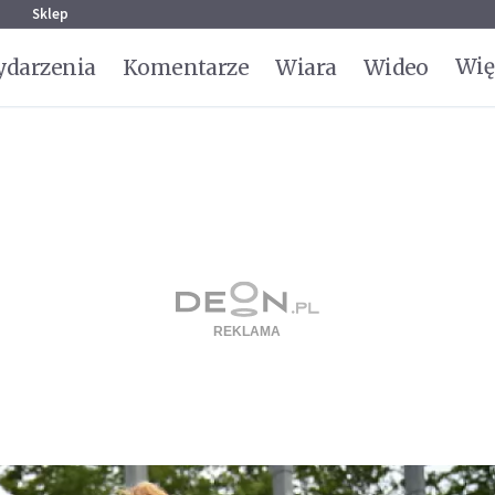
g
Sklep
Wię
darzenia
Komentarze
Wiara
Wideo