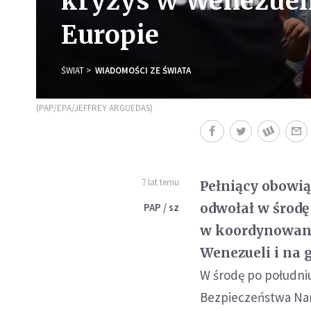
kryzys w Wenezuel
Europie
ŚWIAT
WIADOMOŚCI ZE ŚWIATA
(PAP/EPA/JEFFREY ARGUEDAS)
7 lat temu
Pełniący obowi
odwołał w środę
PAP / sz
w koordynowani
Wenezueli i na
W środę po południ
Bezpieczeństwa Nar