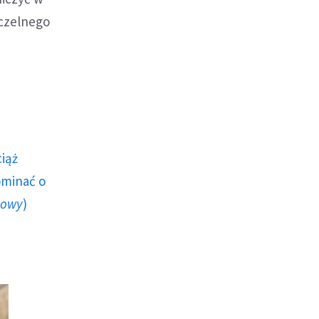
czelnego
ciąż
ominać o
howy
)