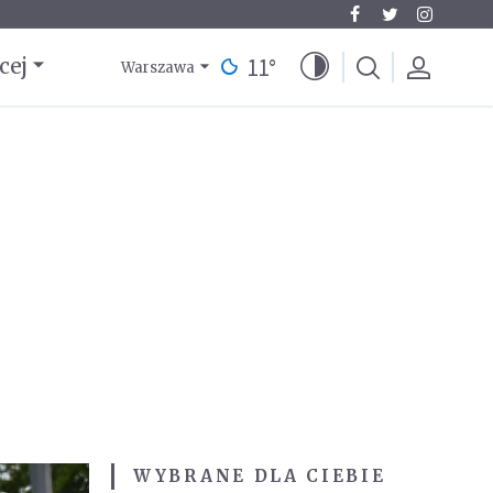
11
°
cej
Warszawa
WYBRANE DLA CIEBIE