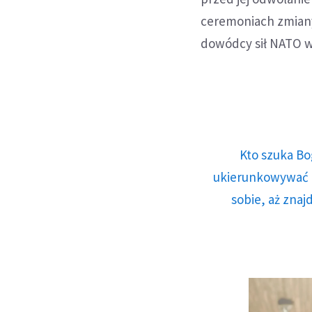
ceremoniach zmiany
dowódcy sił NATO w 
Kto szuka Bo
ukierunkowywać n
sobie, aż znaj