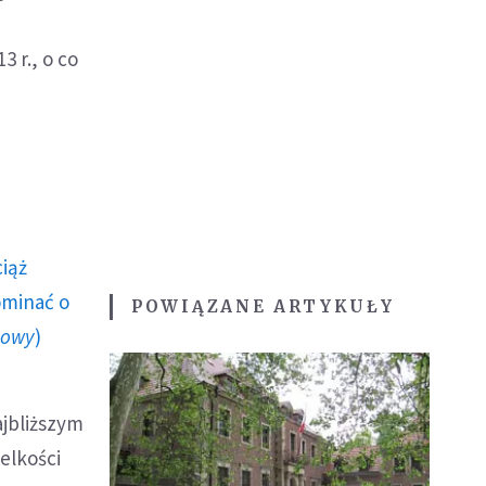
u
 r., o co
ciąż
ominać o
POWIĄZANE ARTYKUŁY
howy
)
ajbliższym
elkości