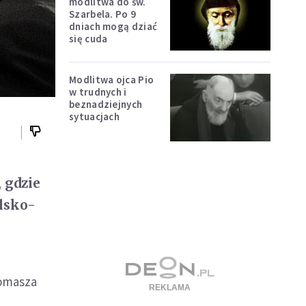
modlitwa do św.
Szarbela. Po 9
dniach mogą dziać
się cuda
Modlitwa ojca Pio
w trudnych i
beznadziejnych
sytuacjach
 gdzie
lsko-
Tomasza