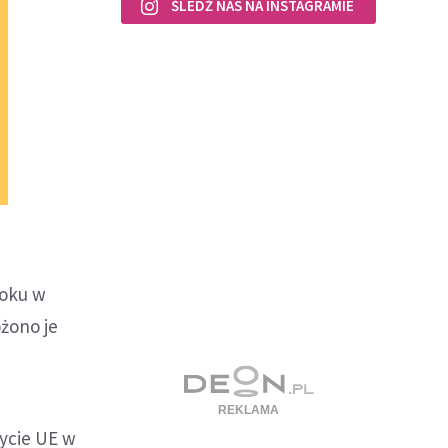
ŚLEDŹ NAS NA INSTAGRAMIE
roku w
żono je
zycie UE w