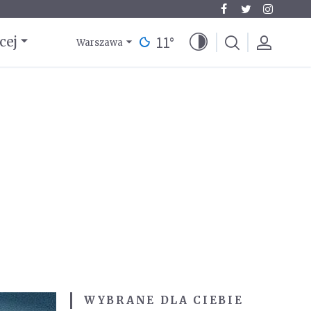
11
°
cej
Warszawa
WYBRANE DLA CIEBIE