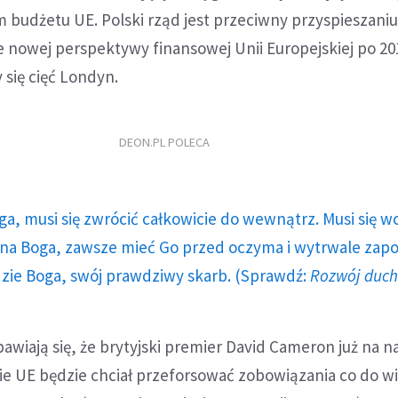
 budżetu UE. Polski rząd jest przeciwny przyspieszani
e nowej perspektywy finansowej Unii Europejskiej po 2013
się cięć Londyn.
DEON.PL POLECA
ga, musi się zwrócić całkowicie do wewnątrz. Musi się w
a Boga, zawsze mieć Go przed oczyma i wytrwale zap
dzie Boga, swój prawdziwy skarb. (Sprawdź:
Rozwój duc
awiają się, że brytyjski premier David Cameron już na n
e UE będzie chciał przeforsować zobowiązania co do wi