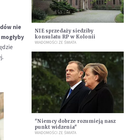
ądów nie
NIE sprzedaży siedziby
e mogłyby
konsulatu RP w Kolonii
WIADOMOŚCI ZE ŚWIATA
będzie
j.
"Niemcy dobrze rozumieją nasz
punkt widzenia"
WIADOMOŚCI ZE ŚWIATA