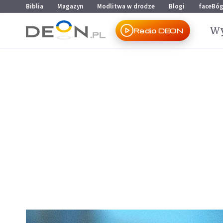
Przejdź do menu głównego
Przejdź do treści
Biblia
Magazyn
Modlitwa w drodze
Blogi
faceBó
Wy
Radio DEON