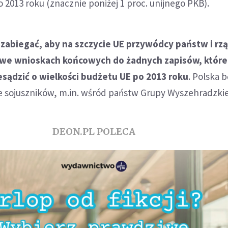
 2013 roku (znacznie poniżej 1 proc. unijnego PKB).
 zabiegać, aby na szczycie UE przywódcy państw i rz
 we wnioskach końcowych do żadnych zapisów, któr
esądzić o wielkości budżetu UE po 2013 roku
. Polska 
e sojuszników, m.in. wśród państw Grupy Wyszehradzkie
DEON.PL POLECA