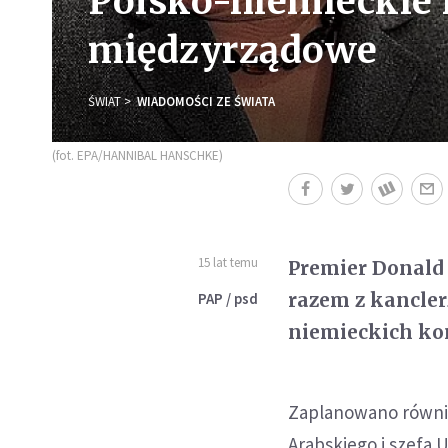
Polsko-niemieckie 
międzyrządowe
ŚWIAT
WIADOMOŚCI ZE ŚWIATA
(fot. EPA/HANNIBAL HANSCHKE)
15 lat temu
Premier Donald 
razem z kancler
PAP / psd
niemieckich ko
Zaplanowano równie
Arabskiego i szefa 