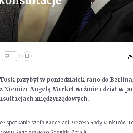
konsultacje
Tusk przybył w poniedziałek rano do Berlina,
z Niemiec Angelą Merkel weźmie udział w po
nsultacjach międzyrządowych.
ż spotkanie szefa Kancelarii Prezesa Rady Ministrów 
Urzędu Kanclerskiego Ronalda Pofalli.