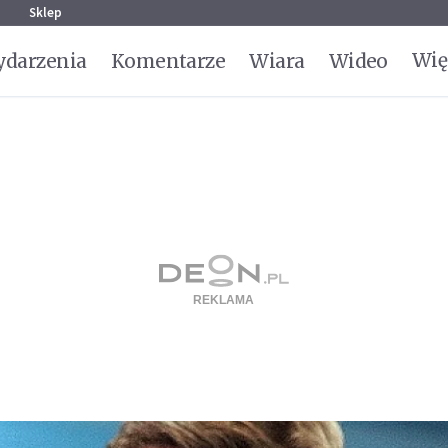
g
Sklep
Wię
darzenia
Komentarze
Wiara
Wideo