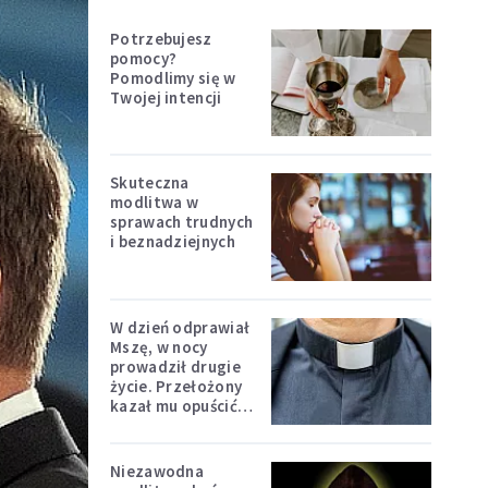
Potrzebujesz
pomocy?
Pomodlimy się w
Twojej intencji
Skuteczna
modlitwa w
sprawach trudnych
i beznadziejnych
W dzień odprawiał
Mszę, w nocy
prowadził drugie
życie. Przełożony
kazał mu opuścić
zakon
Niezawodna