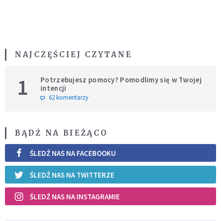
NAJCZĘŚCIEJ CZYTANE
1
Potrzebujesz pomocy? Pomodlimy się w Twojej
intencji
62 komentarzy
BĄDŹ NA BIEŻĄCO
ŚLEDŹ NAS NA FACEBOOKU
ŚLEDŹ NAS NA TWITTERZE
ŚLEDŹ NAS NA INSTAGRAMIE