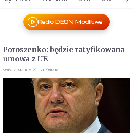
Radio DEON Modlitwa
Poroszenko: będzie ratyfikowana
umowa z UE
ŚWIAT
WIADOMOŚCI ZE ŚWIATA