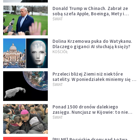
Donald Trump w Chinach. Zabrał ze
sobą szefa Apple, Boeinga, Mety i
Muska
ŚWIAT
Dolina Krzemowa puka do Watykanu.
Dlaczego giganci AI słuchają księży?
KOŚCIÓŁ
Przeleci bliżej Ziemi niż niektóre
satelity. W poniedziałek miniemy się z
asteroidą, która poprzedzi znacznie
ŚWIAT
większego "gościa"
Ponad 1500 dronów dalekiego
zasięgu. Nuncjusz w Kijowie: to nie
wygląda na wolę zakończenia wojny
ŚWIAT
[PILNE] Rosyjskie drony nad Łotwą.