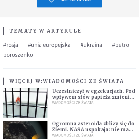
TEMATY W ARTYKULE
#rosja
#unia europejska
#ukraina
#petro
poroszenko
WIĘCEJ W:
WIADOMOŚCI ZE ŚWIATA
Uczestniczył w egzekucjach. Pod
wpływem słów papieża zmienił
zdanie
WIADOMOŚCI ZE ŚWIATA
Ogromna asteroida zbliży się do
Ziemi. NASA uspokaja: nie ma
zagrożenia
WIADOMOŚCI ZE ŚWIATA