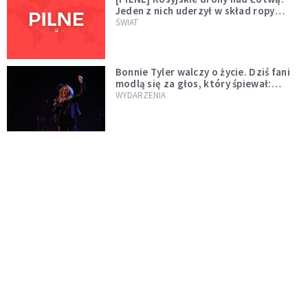
Jeden z nich uderzył w skład ropy
naftowej
ŚWIAT
Bonnie Tyler walczy o życie. Dziś fani
modlą się za głos, który śpiewał:
"Lord, help me"
WYDARZENIA