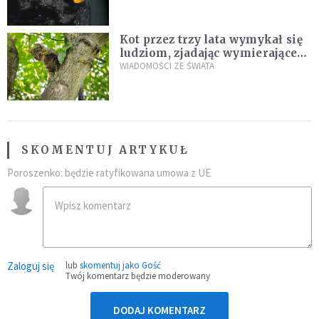
Kot przez trzy lata wymykał się
ludziom, zjadając wymierające
kaczki. W końcu popełnił
WIADOMOŚCI ZE ŚWIATA
fatalny błąd
SKOMENTUJ ARTYKUŁ
Poroszenko: będzie ratyfikowana umowa z UE
Zaloguj się
lub
skomentuj jako Gość
Twój komentarz będzie moderowany
DODAJ KOMENTARZ