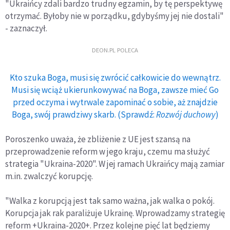
"Ukraińcy zdali bardzo trudny egzamin, by tę perspektywę
otrzymać. Byłoby nie w porządku, gdybyśmy jej nie dostali"
- zaznaczył.
DEON.PL POLECA
Kto szuka Boga, musi się zwrócić całkowicie do wewnątrz.
Musi się wciąż ukierunkowywać na Boga, zawsze mieć Go
przed oczyma i wytrwale zapominać o sobie, aż znajdzie
Boga, swój prawdziwy skarb. (Sprawdź:
Rozwój duchowy
)
Poroszenko uważa, że zbliżenie z UE jest szansą na
przeprowadzenie reform w jego kraju, czemu ma służyć
strategia "Ukraina-2020". W jej ramach Ukraińcy mają zamiar
m.in. zwalczyć korupcję.
"Walka z korupcją jest tak samo ważna, jak walka o pokój.
Korupcja jak rak paraliżuje Ukrainę. Wprowadzamy strategię
reform +Ukraina-2020+. Przez kolejne pięć lat będziemy