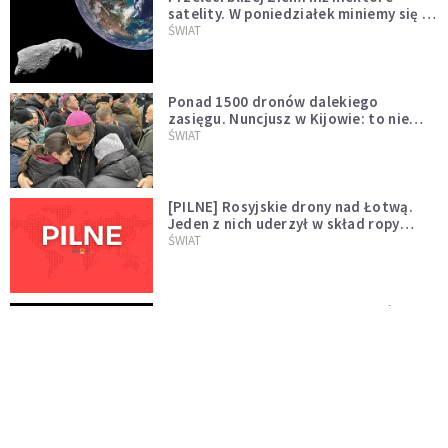
satelity. W poniedziałek miniemy się z
asteroidą, która poprzedzi znacznie
ŚWIAT
większego "gościa"
Ponad 1500 dronów dalekiego
zasięgu. Nuncjusz w Kijowie: to nie
wygląda na wolę zakończenia wojny
ŚWIAT
[PILNE] Rosyjskie drony nad Łotwą.
Jeden z nich uderzył w skład ropy
naftowej
ŚWIAT
Bonnie Tyler walczy o życie. Dziś fani
modlą się za głos, który śpiewał:
"Lord, help me"
WYDARZENIA