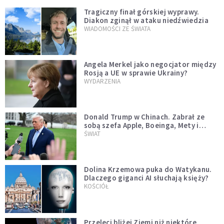
Tragiczny finał górskiej wyprawy.
Diakon zginął w ataku niedźwiedzia
WIADOMOŚCI ZE ŚWIATA
Angela Merkel jako negocjator między
Rosją a UE w sprawie Ukrainy?
WYDARZENIA
Donald Trump w Chinach. Zabrał ze
sobą szefa Apple, Boeinga, Mety i
Muska
ŚWIAT
Dolina Krzemowa puka do Watykanu.
Dlaczego giganci AI słuchają księży?
KOŚCIÓŁ
Przeleci bliżej Ziemi niż niektóre