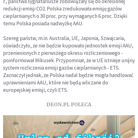
r., państwa sygnatariusze zobowiązały się do określonej
redukcji emisji CO2. Polska zredukowała emisję gazów
cieplarnianych o 30 proc. przy wymaganych 6 proc. Dzięki
temu Polska posiada nadwyżkę AAU.
Szereg państw, m.in. Australia, UE, Japonia, Szwajcaria,
oświadczyło, że nie będzie kupowało jednostek emisji AAU,
przeniesionych z pierwszego okresu rozliczeniowego -
poinformował Mikusek. Przypomniał, że w UE istnieje unijny
system rozliczenia emisji gazów cieplarnianych - ETS.
Zaznaczył jednak, że Polska nadal będzie mogła handlować
uprawnieniami AAU, które nie będą wliczane do
europejskiej emisji, czyli ETS.
DEON.PL POLECA