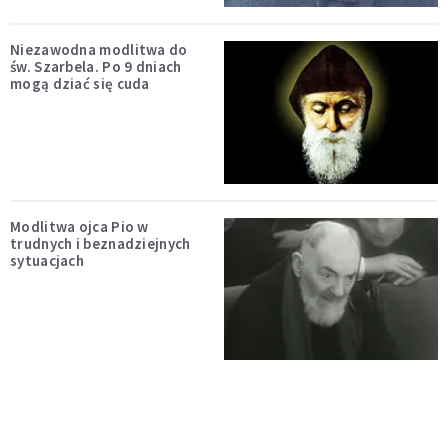
Niezawodna modlitwa do
św. Szarbela. Po 9 dniach
mogą dziać się cuda
Modlitwa ojca Pio w
trudnych i beznadziejnych
sytuacjach