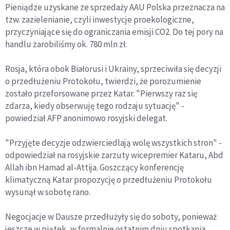
Pieniądze uzyskane ze sprzedaży AAU Polska przeznacza na
tzw. zazielenianie, czyli inwestycje proekologiczne,
przyczyniające się do ograniczania emisji CO2. Do tej pory na
handlu zarobiliśmy ok. 780 mln zł.
Rosja, która obok Białorusi i Ukrainy, sprzeciwiła się decyzji
o przedłużeniu Protokołu, twierdzi, że porozumienie
zostało przeforsowane przez Katar. "Pierwszy raz się
zdarza, kiedy obserwuję tego rodzaju sytuację" -
powiedział AFP anonimowo rosyjski delegat.
"Przyjęte decyzje odzwierciedlają wolę wszystkich stron" -
odpowiedział na rosyjskie zarzuty wicepremier Kataru, Abd
Allah ibn Hamad al-Attija. Goszczący konferencję
klimatyczną Katar propozycję o przedłużeniu Protokołu
wysunął w sobotę rano.
Negocjacje w Dausze przedłużyły się do soboty, ponieważ
jeszcze w piątek, w formalnie ostatnim dniu spotkania,