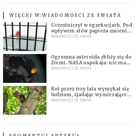
WIĘCEJ W:
WIADOMOŚCI ZE ŚWIATA
Uczestniczył w egzekucjach. Pod
wpływem słów papieża zmienił
zdanie
WIADOMOŚCI ZE ŚWIATA
Ogromna asteroida zbliży się do
Ziemi. NASA uspokaja: nie ma
zagrożenia
WIADOMOŚCI ZE ŚWIATA
Kot przez trzy lata wymykał się
ludziom, zjadając wymierające
kaczki. W końcu popełnił
WIADOMOŚCI ZE ŚWIATA
fatalny błąd
SKOMENTUJ ARTYKUŁ