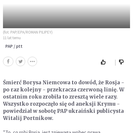
(fot. PAP/EPA/ROMAN PILIPEY)
11 lat temu
PAP / ptt
Śmierć Borysa Niemcowa to dowód, że Rosja -
po raz kolejny - przekracza czerwoną linię. W
ostatnim roku zrobiła to zresztą wiele razy.
Wszystko rozpoczęło się od aneksji Krymu -
powiedział w sobotę PAP ukraiński publicysta
Witalij Portnikow.
"To, co robi Rosja, jest zniewagą wobec prawa