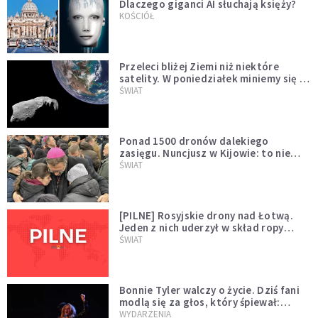
Dlaczego giganci AI słuchają księży?
KOŚCIÓŁ
Przeleci bliżej Ziemi niż niektóre
satelity. W poniedziałek miniemy się z
asteroidą, która poprzedzi znacznie
ŚWIAT
większego "gościa"
Ponad 1500 dronów dalekiego
zasięgu. Nuncjusz w Kijowie: to nie
wygląda na wolę zakończenia wojny
ŚWIAT
[PILNE] Rosyjskie drony nad Łotwą.
Jeden z nich uderzył w skład ropy
naftowej
ŚWIAT
Bonnie Tyler walczy o życie. Dziś fani
modlą się za głos, który śpiewał:
"Lord, help me"
WYDARZENIA