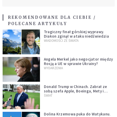
REKOMENDOWANE DLA CIEBIE /
POLECANE ARTYKUŁY
Tragiczny finał górskiej wyprawy.
Diakon zginął w ataku niedźwiedzia
WIADOMOŚCI ZE ŚWIATA
Angela Merkel jako negocjator między
Rosją a UE w sprawie Ukrainy?
WYDARZENIA
Donald Trump w Chinach. Zabrał ze
sobą szefa Apple, Boeinga, Mety i
Muska
ŚWIAT
Dolina Krzemowa puka do Watykanu.