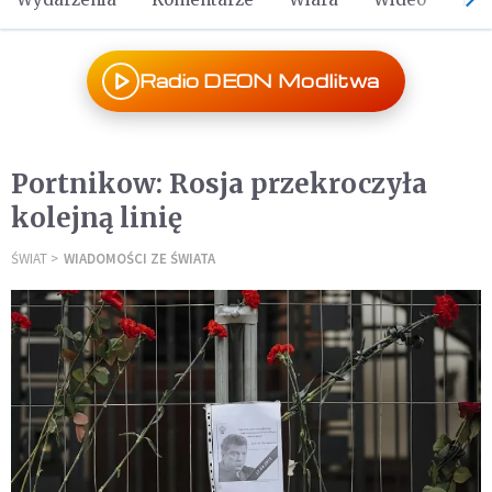
Radio DEON Modlitwa
Portnikow: Rosja przekroczyła
kolejną linię
ŚWIAT
WIADOMOŚCI ZE ŚWIATA