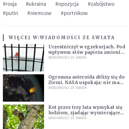
#rosja
#ukraina
#opozycja
#zabójstwo
#putin
#niemcow
#portnikow
WIĘCEJ W:
WIADOMOŚCI ZE ŚWIATA
Uczestniczył w egzekucjach. Pod
wpływem słów papieża zmienił
zdanie
WIADOMOŚCI ZE ŚWIATA
Ogromna asteroida zbliży się do
Ziemi. NASA uspokaja: nie ma
zagrożenia
WIADOMOŚCI ZE ŚWIATA
Kot przez trzy lata wymykał się
ludziom, zjadając wymierające
kaczki. W końcu popełnił
WIADOMOŚCI ZE ŚWIATA
fatalny błąd