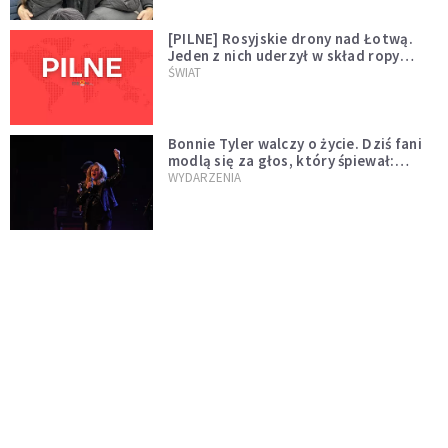
[PILNE] Rosyjskie drony nad Łotwą.
Jeden z nich uderzył w skład ropy
naftowej
ŚWIAT
Bonnie Tyler walczy o życie. Dziś fani
modlą się za głos, który śpiewał:
"Lord, help me"
WYDARZENIA