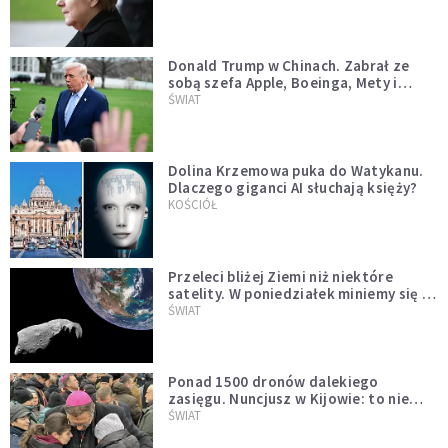
Donald Trump w Chinach. Zabrał ze
sobą szefa Apple, Boeinga, Mety i
Muska
ŚWIAT
Dolina Krzemowa puka do Watykanu.
Dlaczego giganci AI słuchają księży?
KOŚCIÓŁ
Przeleci bliżej Ziemi niż niektóre
satelity. W poniedziałek miniemy się z
asteroidą, która poprzedzi znacznie
ŚWIAT
większego "gościa"
Ponad 1500 dronów dalekiego
zasięgu. Nuncjusz w Kijowie: to nie
wygląda na wolę zakończenia wojny
ŚWIAT