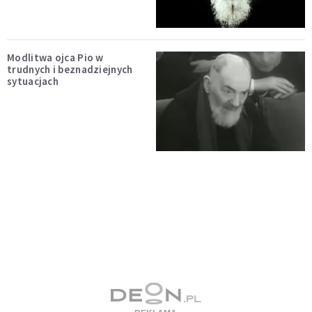
Modlitwa ojca Pio w
trudnych i beznadziejnych
sytuacjach