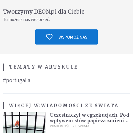
Tworzymy DEON.pl dla Ciebie
Tu możesz nas wesprzeć.
WSPOMÓŻ NAS
TEMATY W ARTYKULE
#portugalia
WIĘCEJ W:
WIADOMOŚCI ZE ŚWIATA
Uczestniczył w egzekucjach. Pod
wpływem słów papieża zmienił
zdanie
WIADOMOŚCI ZE ŚWIATA