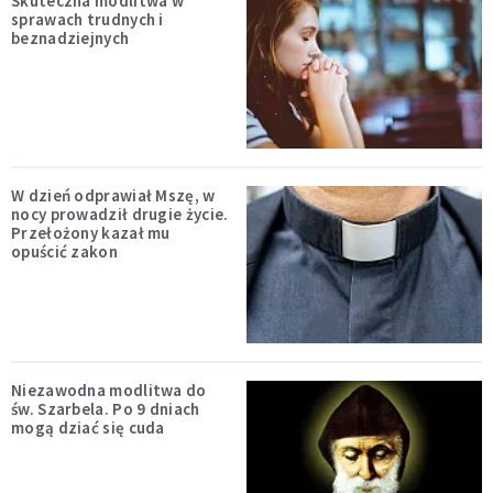
Skuteczna modlitwa w
sprawach trudnych i
beznadziejnych
W dzień odprawiał Mszę, w
nocy prowadził drugie życie.
Przełożony kazał mu
opuścić zakon
Niezawodna modlitwa do
św. Szarbela. Po 9 dniach
mogą dziać się cuda