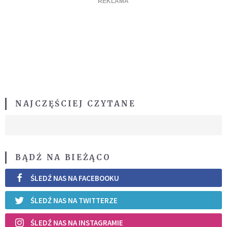
NAJCZĘŚCIEJ CZYTANE
BĄDŹ NA BIEŻĄCO
ŚLEDŹ NAS NA FACEBOOKU
ŚLEDŹ NAS NA TWITTERZE
ŚLEDŹ NAS NA INSTAGRAMIE