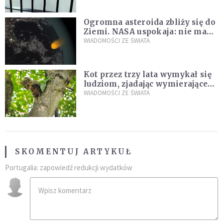
Ogromna asteroida zbliży się do
Ziemi. NASA uspokaja: nie ma
zagrożenia
WIADOMOŚCI ZE ŚWIATA
Kot przez trzy lata wymykał się
ludziom, zjadając wymierające
kaczki. W końcu popełnił
WIADOMOŚCI ZE ŚWIATA
fatalny błąd
SKOMENTUJ ARTYKUŁ
Portugalia: zapowiedź redukcji wydatków