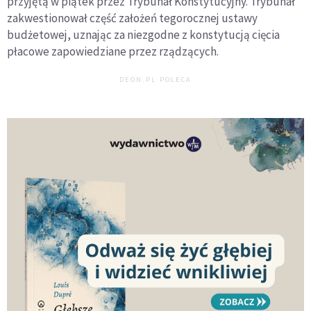
przyjętą w piątek przez Trybunał Konstytucyjny. Trybunał
zakwestionował część założeń tegorocznej ustawy
budżetowej, uznając za niezgodne z konstytucją cięcia
płacowe zapowiedziane przez rządzących.
DEON.PL POLECA