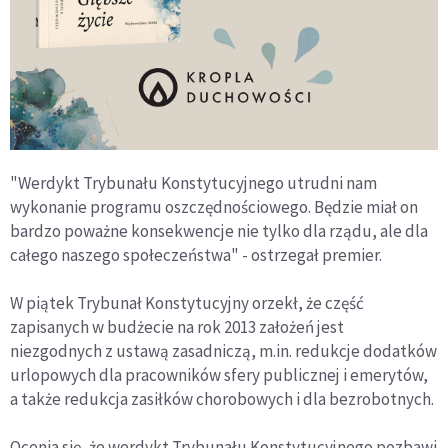
"Werdykt Trybunału Konstytucyjnego utrudni nam
wykonanie programu oszczędnościowego. Będzie miał on
bardzo poważne konsekwencje nie tylko dla rządu, ale dla
całego naszego społeczeństwa" - ostrzegał premier.
W piątek Trybunał Konstytucyjny orzekł, że część
zapisanych w budżecie na rok 2013 założeń jest
niezgodnych z ustawą zasadniczą, m.in. redukcje dodatków
urlopowych dla pracowników sfery publicznej i emerytów,
a także redukcja zasiłków chorobowych i dla bezrobotnych.
Ocenia się, że werdykt Trybunału Konstytucyjnego pozbawi