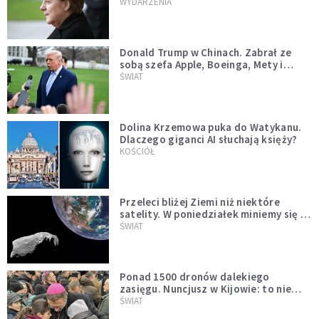
WYDARZENIA
Donald Trump w Chinach. Zabrał ze
sobą szefa Apple, Boeinga, Mety i
Muska
ŚWIAT
Dolina Krzemowa puka do Watykanu.
Dlaczego giganci AI słuchają księży?
KOŚCIÓŁ
Przeleci bliżej Ziemi niż niektóre
satelity. W poniedziałek miniemy się z
asteroidą, która poprzedzi znacznie
ŚWIAT
większego "gościa"
Ponad 1500 dronów dalekiego
zasięgu. Nuncjusz w Kijowie: to nie
wygląda na wolę zakończenia wojny
ŚWIAT