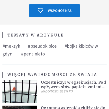
WSPOMÓŻ NAS
TEMATY W ARTYKULE
#meksyk
#pseudokibice
#bójka kibiców w
gdyni
#pena nieto
WIĘCEJ W:
WIADOMOŚCI ZE ŚWIATA
Uczestniczył w egzekucjach. Pod
wpływem słów papieża zmienił
zdanie
WIADOMOŚCI ZE ŚWIATA
Ogromna asteroida zbliży się do