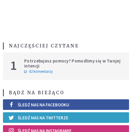
NAJCZĘŚCIEJ CZYTANE
1
Potrzebujesz pomocy? Pomodlimy się w Twojej
intencji
62 komentarzy
BĄDŹ NA BIEŻĄCO
ŚLEDŹ NAS NA FACEBOOKU
ŚLEDŹ NAS NA TWITTERZE
ŚLEDŹ NAS NA INSTAGRAMIE