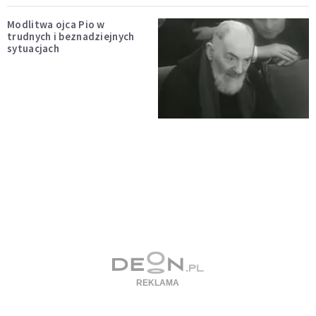
Modlitwa ojca Pio w
trudnych i beznadziejnych
sytuacjach