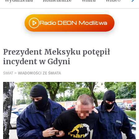
Radio DEON Modlitwa
Prezydent Meksyku potępił
incydent w Gdyni
ŚWIAT
WIADOMOŚCI ZE ŚWIATA