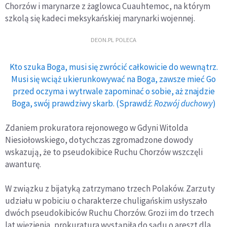
Chorzów i marynarze z żaglowca Cuauhtemoc, na którym
szkolą się kadeci meksykańskiej marynarki wojennej.
DEON.PL POLECA
Kto szuka Boga, musi się zwrócić całkowicie do wewnątrz.
Musi się wciąż ukierunkowywać na Boga, zawsze mieć Go
przed oczyma i wytrwale zapominać o sobie, aż znajdzie
Boga, swój prawdziwy skarb. (Sprawdź:
Rozwój duchowy
)
Zdaniem prokuratora rejonowego w Gdyni Witolda
Niesiołowskiego, dotychczas zgromadzone dowody
wskazują, że to pseudokibice Ruchu Chorzów wszczęli
awanturę.
W związku z bijatyką zatrzymano trzech Polaków. Zarzuty
udziału w pobiciu o charakterze chuligańskim usłyszało
dwóch pseudokibiców Ruchu Chorzów. Grozi im do trzech
lat więzienia, prokuratura wystąpiła do sądu o areszt dla