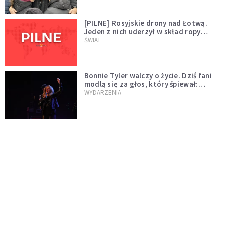
[PILNE] Rosyjskie drony nad Łotwą.
Jeden z nich uderzył w skład ropy
naftowej
ŚWIAT
Bonnie Tyler walczy o życie. Dziś fani
modlą się za głos, który śpiewał:
"Lord, help me"
WYDARZENIA