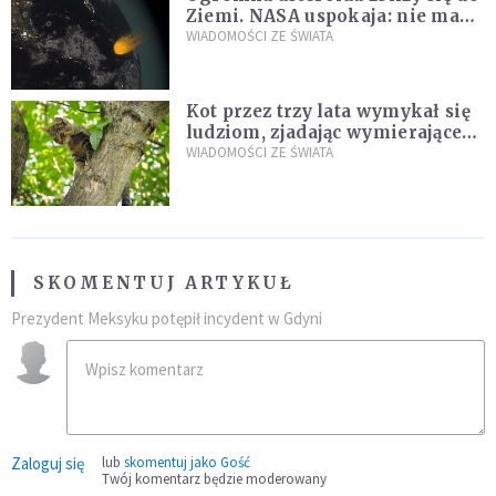
Ziemi. NASA uspokaja: nie ma
zagrożenia
WIADOMOŚCI ZE ŚWIATA
Kot przez trzy lata wymykał się
ludziom, zjadając wymierające
kaczki. W końcu popełnił
WIADOMOŚCI ZE ŚWIATA
fatalny błąd
SKOMENTUJ ARTYKUŁ
Prezydent Meksyku potępił incydent w Gdyni
Zaloguj się
lub
skomentuj jako Gość
Twój komentarz będzie moderowany