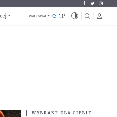
11
°
cej
Warszawa
WYBRANE DLA CIEBIE