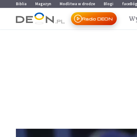
Przejdź do menu głównego
Przejdź do treści
Biblia
Magazyn
Modlitwa w drodze
Blogi
faceBó
Wy
Radio DEON