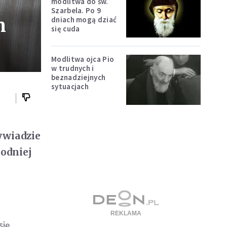
modlitwa do św.
Szarbela. Po 9
m
dniach mogą dziać
się cuda
Modlitwa ojca Pio
w trudnych i
beznadziejnych
sytuacjach
ywiadzie
hodniej
sję