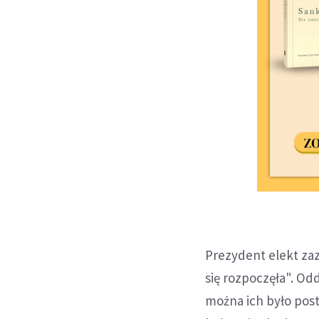
Prezydent elekt za
się rozpoczęła". O
można ich było post