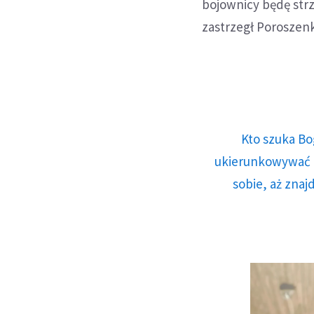
bojownicy będę strz
zastrzegł Poroszen
Kto szuka Bo
ukierunkowywać n
sobie, aż znaj