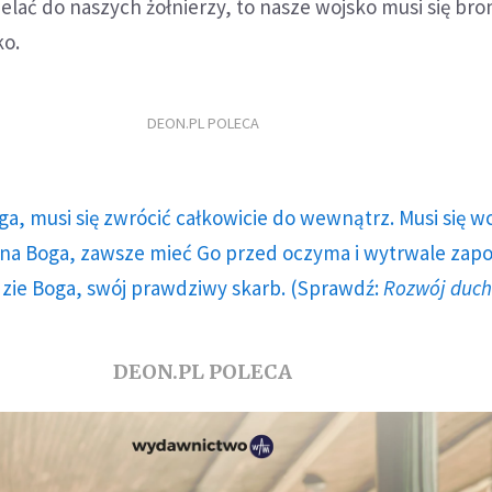
elać do naszych żołnierzy, to nasze wojsko musi się bron
ko.
DEON.PL POLECA
ga, musi się zwrócić całkowicie do wewnątrz. Musi się w
a Boga, zawsze mieć Go przed oczyma i wytrwale zap
dzie Boga, swój prawdziwy skarb. (Sprawdź:
Rozwój duc
DEON.PL POLECA