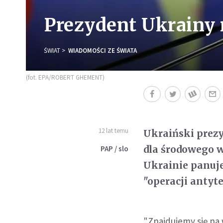
Prezydent Ukrainy 
ŚWIAT
WIADOMOŚCI ZE ŚWIATA
(fot. EPA/ROBERT GHEMENT)
12 lat temu
Ukraiński prezy
dla środowego w
PAP / slo
Ukrainie panuj
"operacji antyt
"Znajdujemy się na 