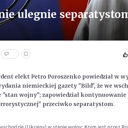
nie ulegnie separatysto
dent elekt Petro Poroszenko powiedział w w
ydania niemieckiej gazety "Bild", że we wsc
e "stan wojny"; zapowiedział kontynuowanie
errorystycznej" przeciwko separatystom.
wschodzie (Ukrainy) w stanie wojny; Krym jest przez Ro