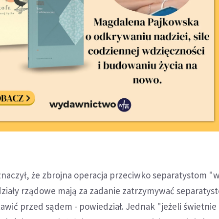
znaczył, że zbrojna operacja przeciwko separatystom "
ddziały rządowe mają za zadanie zatrzymywać separatys
awić przed sądem - powiedział. Jednak "jeżeli świetnie