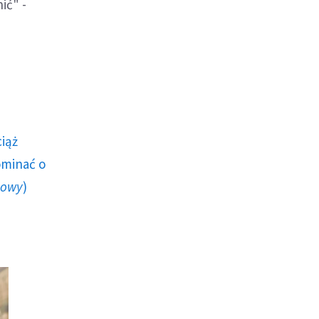
ić" -
ciąż
ominać o
howy
)