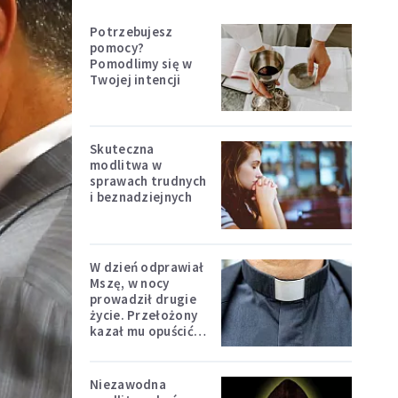
Potrzebujesz
pomocy?
Pomodlimy się w
Twojej intencji
Skuteczna
modlitwa w
sprawach trudnych
i beznadziejnych
W dzień odprawiał
Mszę, w nocy
prowadził drugie
życie. Przełożony
kazał mu opuścić
zakon
Niezawodna