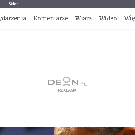
g
Sklep
Wię
darzenia
Komentarze
Wiara
Wideo