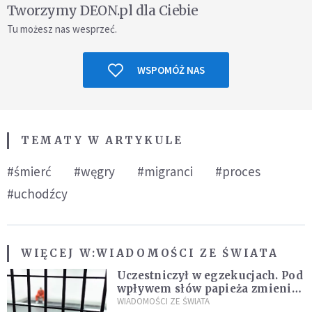
Tworzymy DEON.pl dla Ciebie
Tu możesz nas wesprzeć.
WSPOMÓŻ NAS
TEMATY W ARTYKULE
#śmierć
#węgry
#migranci
#proces
#uchodźcy
WIĘCEJ W:
WIADOMOŚCI ZE ŚWIATA
Uczestniczył w egzekucjach. Pod
wpływem słów papieża zmienił
zdanie
WIADOMOŚCI ZE ŚWIATA