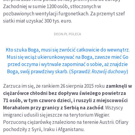
Zachodniej w sumie 1200 osób, stłoczonych w
pozbawionych wentylacji furgonetkach. Za przemyt szef
siatki miał uzyskać 300 tys. euro.
DEON.PL POLECA
Kto szuka Boga, musi się zwrócić całkowicie do wewnątrz.
Musi się wciąż ukierunkowywać na Boga, zawsze mieć Go
przed oczyma i wytrwale zapominać o sobie, aż znajdzie
Boga, swój prawdziwy skarb. (Sprawdź:
Rozwój duchowy
)
Zarzuca im się, że rankiem 26 sierpnia 2015 roku
zamknęli w
ciężarówce chłodni bez dopływu świeżego powietrza
71 osób, w tym czworo dzieci, i ruszyli z miejscowości
Morahalom przy granicy z Serbią na zachód
. Wszyscy
imigranci udusili się jeszcze na terytorium Węgier.
Porzuconą ciężarówkę znaleziono na terenie Austrii. Ofiary
pochodziły z Syrii, Iraku i Afganistanu.