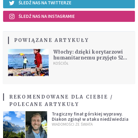
ŚLEDŹ NAS NA TWITTERZE
ŚLEDŹ NAS NA INSTAGRAMIE
POWIĄZANE ARTYKUŁY
Włochy: dzięki korytarzowi
humanitarnemu przyjęto 52
uchodźców
KOŚCIÓŁ
REKOMENDOWANE DLA CIEBIE /
POLECANE ARTYKUŁY
Tragiczny finał górskiej wyprawy.
Diakon zginął w ataku niedźwiedzia
WIADOMOŚCI ZE ŚWIATA