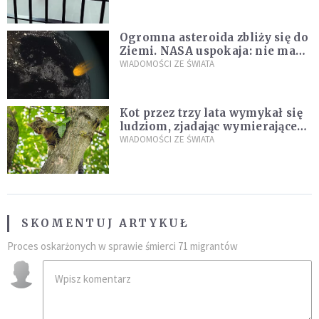
Ogromna asteroida zbliży się do
Ziemi. NASA uspokaja: nie ma
zagrożenia
WIADOMOŚCI ZE ŚWIATA
Kot przez trzy lata wymykał się
ludziom, zjadając wymierające
kaczki. W końcu popełnił
WIADOMOŚCI ZE ŚWIATA
fatalny błąd
SKOMENTUJ ARTYKUŁ
Proces oskarżonych w sprawie śmierci 71 migrantów