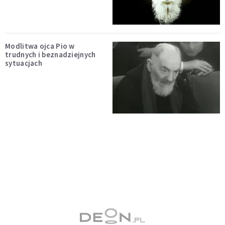
Modlitwa ojca Pio w
trudnych i beznadziejnych
sytuacjach