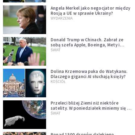
Angela Merkel jako negocjator między
Rosją a UE w sprawie Ukrainy?
WYDARZENIA
Donald Trump w Chinach. Zabrał ze
sobą szefa Apple, Boeinga, Mety i
Muska
ŚWIAT
Dolina Krzemowa puka do Watykanu.
Dlaczego giganci AI słuchają księży?
KOŚCIÓŁ
Przeleci bliżej Ziemi niż niektóre
satelity. W poniedziałek miniemy się z
asteroidą, która poprzedzi znacznie
ŚWIAT
większego "gościa"
Ponad 1500 dronów dalekiego