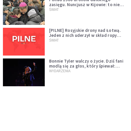
zasięgu. Nuncjusz w Kijowie: to nie
wygląda na wolę zakończenia wojny
ŚWIAT
[PILNE] Rosyjskie drony nad Łotwą.
Jeden z nich uderzył w skład ropy
naftowej
ŚWIAT
Bonnie Tyler walczy o życie. Dziś fani
modlą się za głos, który śpiewał:
"Lord, help me"
WYDARZENIA