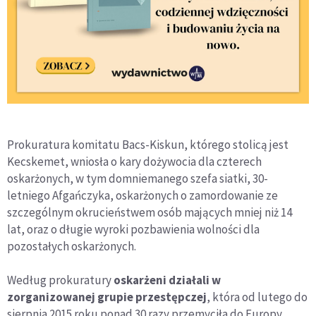
Prokuratura komitatu Bacs-Kiskun, którego stolicą jest
Kecskemet, wniosła o kary dożywocia dla czterech
oskarżonych, w tym domniemanego szefa siatki, 30-
letniego Afgańczyka, oskarżonych o zamordowanie ze
szczególnym okrucieństwem osób mających mniej niż 14
lat, oraz o długie wyroki pozbawienia wolności dla
pozostałych oskarżonych.
Według prokuratury
oskarżeni działali w
zorganizowanej grupie przestępczej
, która od lutego do
sierpnia 2015 roku ponad 30 razy przemyciła do Europy