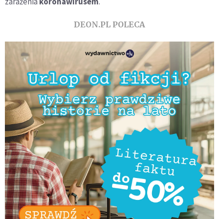
zarażenia
koronawirusem
.
DEON.PL POLECA