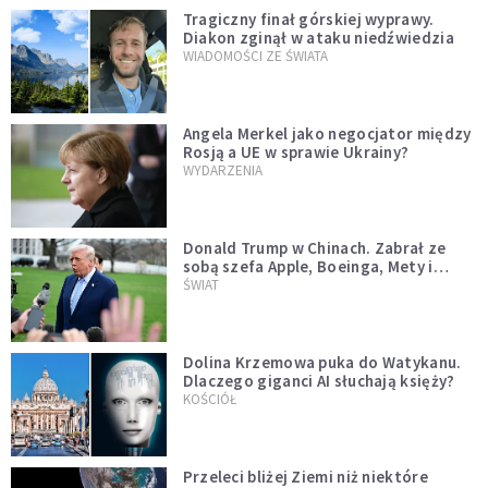
Tragiczny finał górskiej wyprawy.
Diakon zginął w ataku niedźwiedzia
WIADOMOŚCI ZE ŚWIATA
Angela Merkel jako negocjator między
Rosją a UE w sprawie Ukrainy?
WYDARZENIA
Donald Trump w Chinach. Zabrał ze
sobą szefa Apple, Boeinga, Mety i
Muska
ŚWIAT
Dolina Krzemowa puka do Watykanu.
Dlaczego giganci AI słuchają księży?
KOŚCIÓŁ
Przeleci bliżej Ziemi niż niektóre