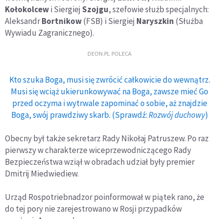
Kołokolcew
i Siergiej
Szojgu
, szefowie służb specjalnych:
Aleksandr
Bortnikow
(FSB) i Siergiej
Naryszkin
(Służba
Wywiadu Zagranicznego).
DEON.PL POLECA
Kto szuka Boga, musi się zwrócić całkowicie do wewnątrz.
Musi się wciąż ukierunkowywać na Boga, zawsze mieć Go
przed oczyma i wytrwale zapominać o sobie, aż znajdzie
Boga, swój prawdziwy skarb. (Sprawdź:
Rozwój duchowy
)
Obecny był także sekretarz Rady Nikołaj Patruszew. Po raz
pierwszy w charakterze wiceprzewodniczącego Rady
Bezpieczeństwa wziął w obradach udział były premier
Dmitrij Miedwiediew.
Urząd Rospotriebnadzor poinformował w piątek rano, że
do tej pory nie zarejestrowano w Rosji przypadków