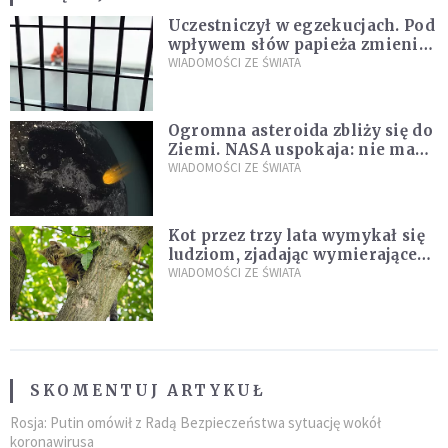
Uczestniczył w egzekucjach. Pod
wpływem słów papieża zmienił
zdanie
WIADOMOŚCI ZE ŚWIATA
Ogromna asteroida zbliży się do
Ziemi. NASA uspokaja: nie ma
zagrożenia
WIADOMOŚCI ZE ŚWIATA
Kot przez trzy lata wymykał się
ludziom, zjadając wymierające
kaczki. W końcu popełnił
WIADOMOŚCI ZE ŚWIATA
fatalny błąd
SKOMENTUJ ARTYKUŁ
Rosja: Putin omówił z Radą Bezpieczeństwa sytuację wokół
koronawirusa