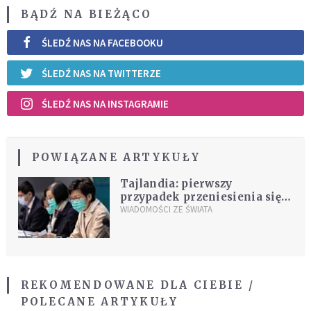
BĄDŹ NA BIEŻĄCO
ŚLEDŹ NAS NA FACEBOOKU
ŚLEDŹ NAS NA TWITTERZE
ŚLEDŹ NAS NA INSTAGRAMIE
POWIĄZANE ARTYKUŁY
Tajlandia: pierwszy
przypadek przeniesienia się
koronawirusa z człowieka na
WIADOMOŚCI ZE ŚWIATA
człowieka
REKOMENDOWANE DLA CIEBIE /
POLECANE ARTYKUŁY