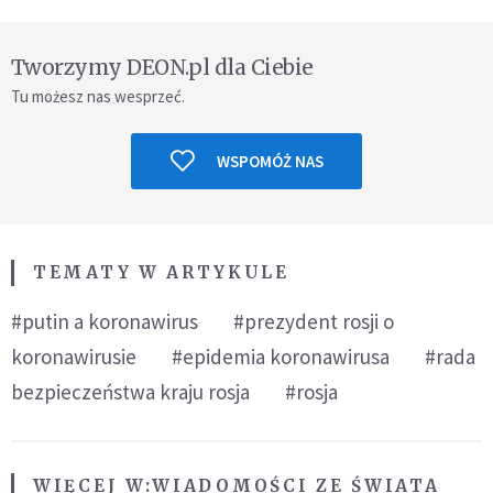
Tworzymy DEON.pl dla Ciebie
Tu możesz nas wesprzeć.
WSPOMÓŻ NAS
TEMATY W ARTYKULE
#putin a koronawirus
#prezydent rosji o
koronawirusie
#epidemia koronawirusa
#rada
bezpieczeństwa kraju rosja
#rosja
WIĘCEJ W:
WIADOMOŚCI ZE ŚWIATA