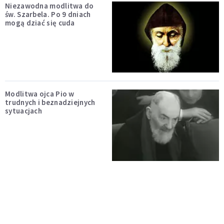
Niezawodna modlitwa do
św. Szarbela. Po 9 dniach
mogą dziać się cuda
Modlitwa ojca Pio w
trudnych i beznadziejnych
sytuacjach