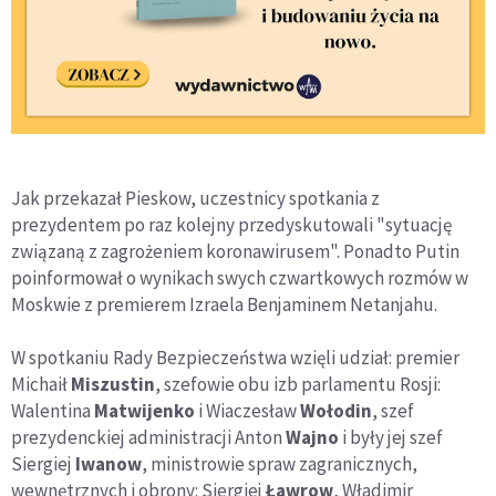
Jak przekazał Pieskow, uczestnicy spotkania z
prezydentem po raz kolejny przedyskutowali "sytuację
związaną z zagrożeniem koronawirusem". Ponadto Putin
poinformował o wynikach swych czwartkowych rozmów w
Moskwie z premierem Izraela Benjaminem Netanjahu.
W spotkaniu Rady Bezpieczeństwa wzięli udział: premier
Michaił
Miszustin
, szefowie obu izb parlamentu Rosji:
Walentina
Matwijenko
i Wiaczesław
Wołodin
, szef
prezydenckiej administracji Anton
Wajno
i były jej szef
Siergiej
Iwanow
, ministrowie spraw zagranicznych,
wewnętrznych i obrony: Siergiej
Ławrow
, Władimir