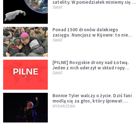
satelity. W poniedziałek miniemy się z
asteroidą, która poprzedzi znacznie
ŚWIAT
większego "gościa"
Ponad 1500 dronów dalekiego
zasięgu. Nuncjusz w Kijowie: to nie
wygląda na wolę zakończenia wojny
ŚWIAT
[PILNE] Rosyjskie drony nad Łotwą.
Jeden z nich uderzył w skład ropy
naftowej
ŚWIAT
Bonnie Tyler walczy o życie. Dziś fani
modlą się za głos, który śpiewał:
"Lord, help me"
WYDARZENIA