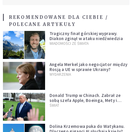
REKOMENDOWANE DLA CIEBIE /
POLECANE ARTYKUŁY
Tragiczny finał górskiej wyprawy.
Diakon zginął w ataku niedźwiedzia
WIADOMOŚCI ZE ŚWIATA
Angela Merkel jako negocjator między
Rosją a UE w sprawie Ukrainy?
WYDARZENIA
Donald Trump w Chinach. Zabrał ze
sobą szefa Apple, Boeinga, Mety i
Muska
ŚWIAT
Dolina Krzemowa puka do Watykanu.
Dlaczego giganci AI słuchają księży?