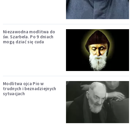
Niezawodna modlitwa do
św. Szarbela. Po 9 dniach
mogą dziać się cuda
Modlitwa ojca Pio w
trudnych i beznadziejnych
sytuacjach