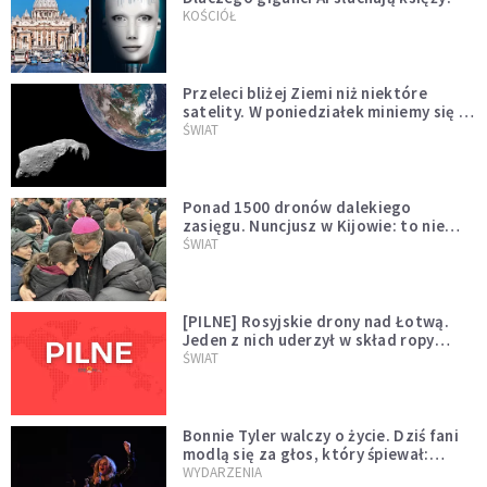
KOŚCIÓŁ
Przeleci bliżej Ziemi niż niektóre
satelity. W poniedziałek miniemy się z
asteroidą, która poprzedzi znacznie
ŚWIAT
większego "gościa"
Ponad 1500 dronów dalekiego
zasięgu. Nuncjusz w Kijowie: to nie
wygląda na wolę zakończenia wojny
ŚWIAT
[PILNE] Rosyjskie drony nad Łotwą.
Jeden z nich uderzył w skład ropy
naftowej
ŚWIAT
Bonnie Tyler walczy o życie. Dziś fani
modlą się za głos, który śpiewał:
"Lord, help me"
WYDARZENIA