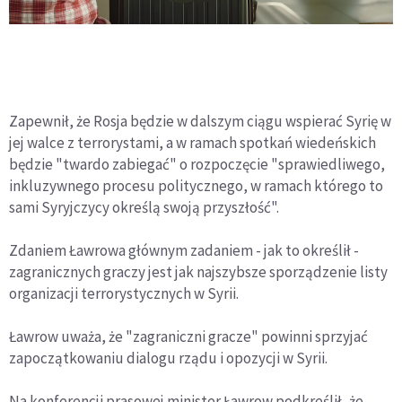
Zapewnił, że Rosja będzie w dalszym ciągu wspierać Syrię w
jej walce z terrorystami, a w ramach spotkań wiedeńskich
będzie "twardo zabiegać" o rozpoczęcie "sprawiedliwego,
inkluzywnego procesu politycznego, w ramach którego to
sami Syryjczycy określą swoją przyszłość".
Zdaniem Ławrowa głównym zadaniem - jak to określił -
zagranicznych graczy jest jak najszybsze sporządzenie listy
organizacji terrorystycznych w Syrii.
Ławrow uważa, że "zagraniczni gracze" powinni sprzyjać
zapoczątkowaniu dialogu rządu i opozycji w Syrii.
Na konferencji prasowej minister Ławrow podkreślił, że