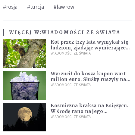
#rosja
#turcja
#ławrow
WIĘCEJ W:
WIADOMOŚCI ZE ŚWIATA
Kot przez trzy lata wymykał się
ludziom, zjadając wymierające
kaczki. W końcu popełnił
WIADOMOŚCI ZE ŚWIATA
fatalny błąd
Wyrzucił do kosza kupon wart
milion euro. Służby ruszyły na
poszukiwania
WIADOMOŚCI ZE ŚWIATA
Kosmiczna kraksa na Księżycu.
W środę rano na jego
powierzchni dojdzie do
WIADOMOŚCI ZE ŚWIATA
niezwykłego zdarzenia