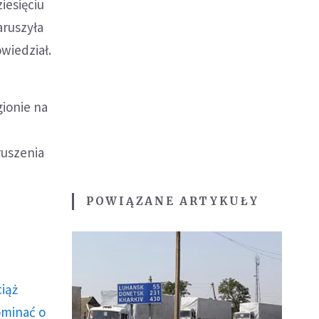
iesięciu
aruszyła
owiedział.
gionie na
ruszenia
POWIĄZANE ARTYKUŁY
ciąż
ominać o