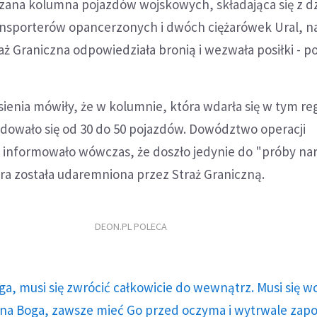
na kolumna pojazdów wojskowych, składająca się z dz
nsporterów opancerzonych i dwóch ciężarówek Ural, n
raż Graniczna odpowiedziała bronią i wezwała posiłki - p
ienia mówiły, że w kolumnie, która wdarła się w tym re
ajdowało się od 30 do 50 pojazdów. Dowództwo operacji
j informowało wówczas, że doszło jedynie do "próby na
tóra została udaremniona przez Straż Graniczną.
DEON.PL POLECA
ga, musi się zwrócić całkowicie do wewnątrz. Musi się w
a Boga, zawsze mieć Go przed oczyma i wytrwale zap