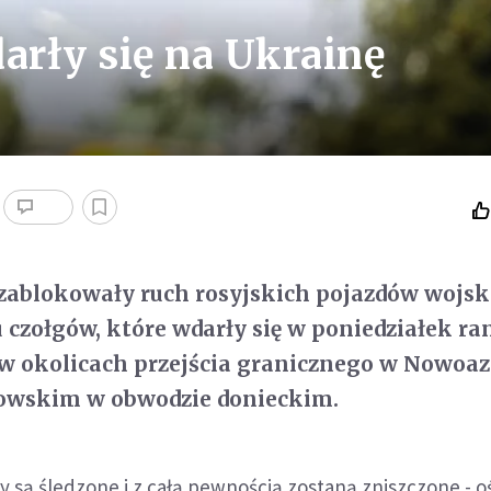
arły się na Ukrainę
 zablokowały ruch rosyjskich pojazdów wojs
u czołgów, które wdarły się w poniedziałek ra
i w okolicach przejścia granicznego w Nowo
owskim w obwodzie donieckim.
ny są śledzone i z całą pewnością zostaną zniszczone - 