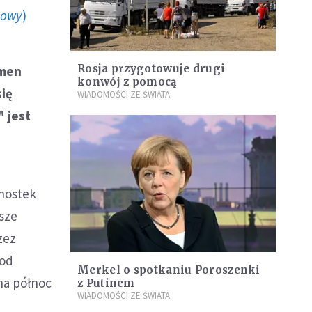
howy
)
Rosja przygotowuje drugi
emen
konwój z pomocą
się
WIADOMOŚCI ZE ŚWIATA
" jest
dnostek
sze
zez
 od
Merkel o spotkaniu Poroszenki
(na północ
z Putinem
WIADOMOŚCI ZE ŚWIATA