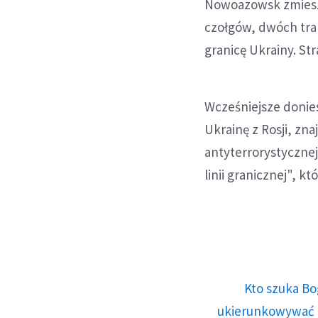
Nowoazowsk zmiesza
czołgów, dwóch tra
granicę Ukrainy. St
Wcześniejsze donies
Ukrainę z Rosji, zn
antyterrorystyczne
linii granicznej", k
Kto szuka Bo
ukierunkowywać n