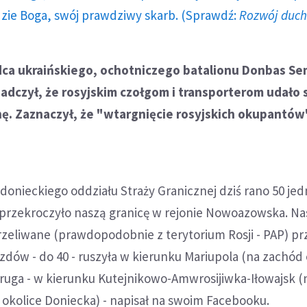
dzie Boga, swój prawdziwy skarb. (Sprawdź:
Rozwój duc
a ukraińskiego, ochotniczego batalionu Donbas S
dczył, że rosyjskim czołgom i transporterom udało 
ę. Zaznaczył, że "wtargnięcie rosyjskich okupantów
 donieckiego oddziału Straży Granicznej dziś rano 50 je
 przekroczyło naszą granicę w rejonie Nowoazowska. Na
rzeliwane (prawdopodobnie z terytorium Rosji - PAP) pr
jazdów - do 40 - ruszyła w kierunku Mariupola (na zachód
 druga - w kierunku Kutejnikowo-Amwrosijiwka-Iłowajsk 
kolice Doniecka) - napisał na swoim Facebooku.