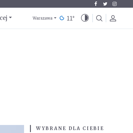
11
°
cej
Warszawa
WYBRANE DLA CIEBIE