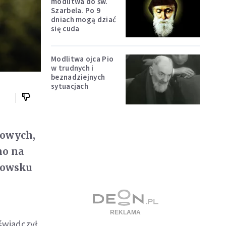
modlitwa do św.
Szarbela. Po 9
dniach mogą dziać
się cuda
Modlitwa ojca Pio
w trudnych i
beznadziejnych
sytuacjach
kowych,
no na
azowsku
oświadczył