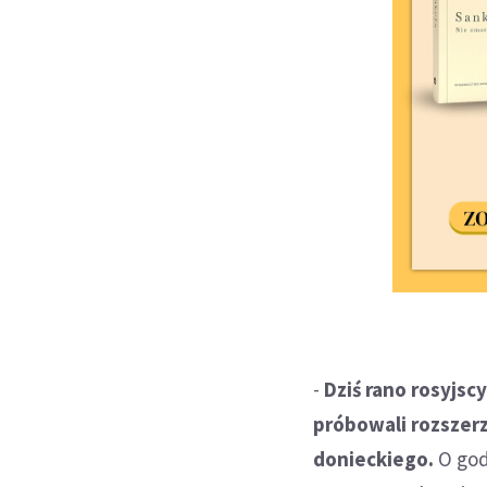
-
Dziś rano rosyjs
próbowali rozszer
donieckiego.
O godz