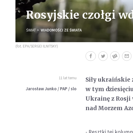
Rosyjskie czołgi wd
ŚWIAT
WIADOMOŚCI ZE ŚWIATA
(fot. EPA/SERGEI ILNITSKY)
11 lat temu
Siły ukraińskie
w tym dziesięci
Jarosław Junko / PAP / slo
Ukrainę z Rosj
nad Morzem Az
- Resztki tej kolum