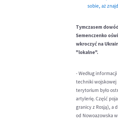
sobie, aż znaj
Tymczasem dowódc
Semenczenko oświa
wkroczyć na Ukrain
"lokalne".
- Według informacji
techniki wojskowej
terytorium było ost
artylerię. Część po
granicy z Rosją), a
od Nowoazowska w o