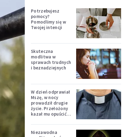
Potrzebujesz
pomocy?
Pomodlimy się w
Twojej intencji
Skuteczna
modlitwa w
sprawach trudnych
i beznadziejnych
W dzień odprawiał
Mszę, w nocy
prowadził drugie
życie. Przełożony
kazał mu opuścić
zakon
Niezawodna