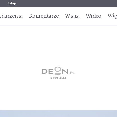
g
Sklep
Wię
darzenia
Komentarze
Wiara
Wideo