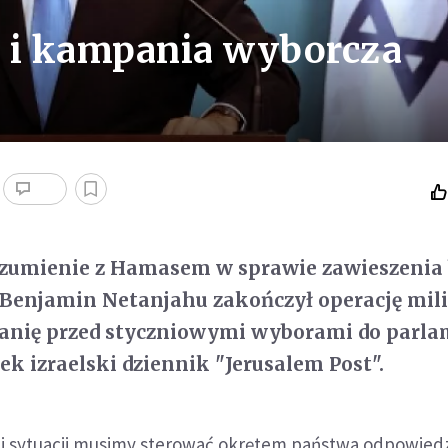
i kampania wyborcza
ozumienie z Hamasem w sprawie zawieszenia 
 Benjamin Netanjahu zakończył operację mili
anię przed styczniowymi wyborami do parla
ek izraelski dziennik "Jerusalem Post".
j sytuacji musimy sterować okrętem państwa odpowiedzi