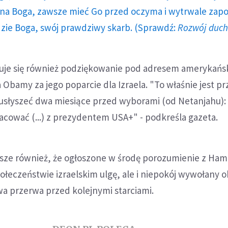
a Boga, zawsze mieć Go przed oczyma i wytrwale zap
dzie Boga, swój prawdziwy skarb. (Sprawdź:
Rozwój duc
suje się również podziękowanie pod adresem amerykańs
Obamy za jego poparcie dla Izraela. "To właśnie jest pr
 usłyszeć dwa miesiące przed wyborami (od Netanjahu): 
cować (...) z prezydentem USA+" - podkreśla gazeta.
isze również, że ogłoszone w środę porozumienie z Ha
ołeczeństwie izraelskim ulgę, ale i niepokój wywołany 
owa przerwa przed kolejnymi starciami.