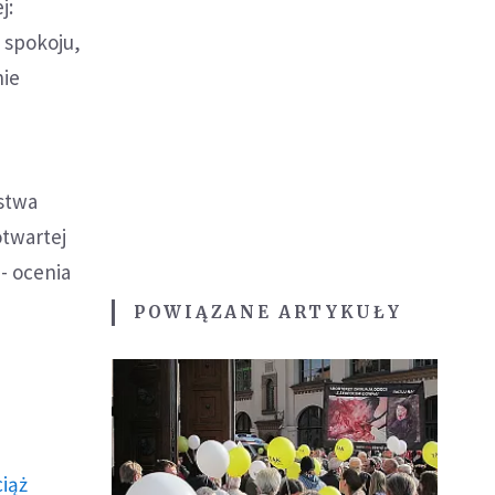
j:
 spokoju,
nie
ństwa
otwartej
- ocenia
POWIĄZANE ARTYKUŁY
ciąż