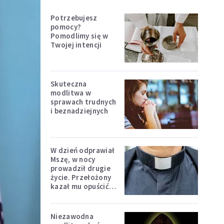
Potrzebujesz
pomocy?
Pomodlimy się w
Twojej intencji
Skuteczna
modlitwa w
sprawach trudnych
i beznadziejnych
W dzień odprawiał
Mszę, w nocy
prowadził drugie
życie. Przełożony
kazał mu opuścić
zakon
Niezawodna