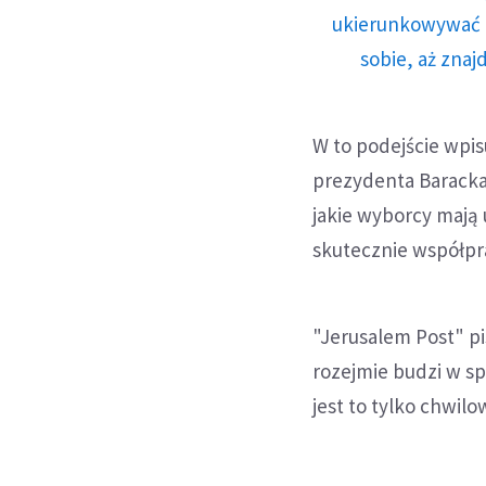
ukierunkowywać n
sobie, aż znaj
W to podejście wpi
prezydenta Baracka 
jakie wyborcy mają
skutecznie współpra
"Jerusalem Post" p
rozejmie budzi w sp
jest to tylko chwil