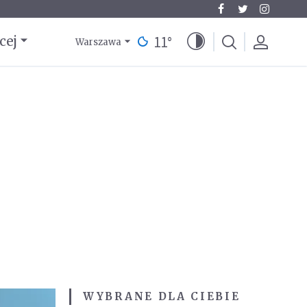
11
°
cej
Warszawa
WYBRANE DLA CIEBIE