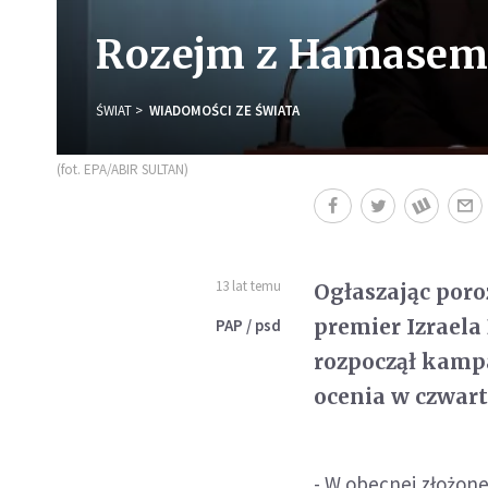
Rozejm z Hamasem 
ŚWIAT
WIADOMOŚCI ZE ŚWIATA
(fot. EPA/ABIR SULTAN)
13 lat temu
Ogłaszając por
premier Izraela
PAP / psd
rozpoczął kamp
ocenia w czwart
- W obecnej złożone