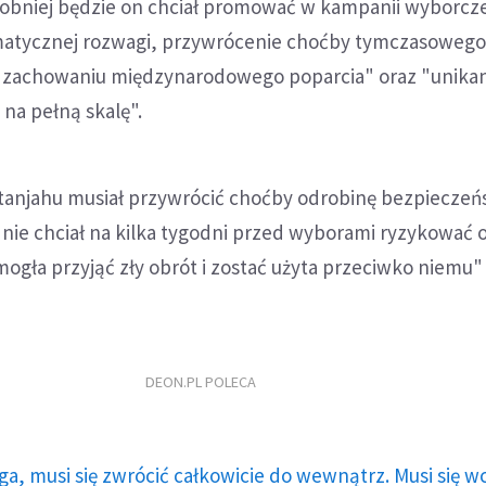
obniej będzie on chciał promować w kampanii wyborcze
atycznej rozwagi, przywrócenie choćby tymczasowego
 zachowaniu międzynarodowego poparcia" oraz "unika
 na pełną skalę".
etanjahu musiał przywrócić choćby odrobinę bezpiecze
j nie chciał na kilka tygodni przed wyborami ryzykować 
mogła przyjąć zły obrót i zostać użyta przeciwko niemu" 
DEON.PL POLECA
ga, musi się zwrócić całkowicie do wewnątrz. Musi się w