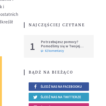
 i
 ostatnich
kreślił
NAJCZĘŚCIEJ CZYTANE
Potrzebujesz pomocy?
1
Pomodlimy się w Twojej
intencji
62 komentarzy
BĄDŹ NA BIEŻĄCO
ŚLEDŹ NAS NA FACEBOOKU
ŚLEDŹ NAS NA TWITTERZE