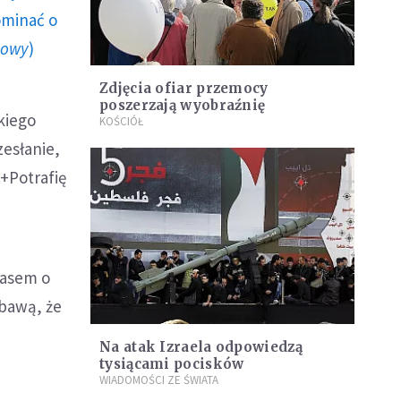
ominać o
howy
)
Zdjęcia ofiar przemocy
poszerzają wyobraźnię
kiego
KOŚCIÓŁ
zesłanie,
+Potrafię
masem o
obawą, że
Na atak Izraela odpowiedzą
tysiącami pocisków
WIADOMOŚCI ZE ŚWIATA