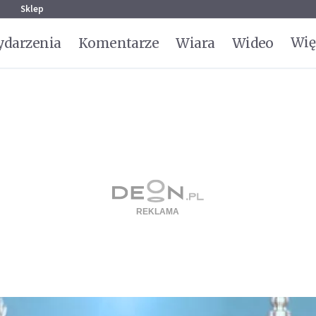
g
Sklep
Wię
darzenia
Komentarze
Wiara
Wideo