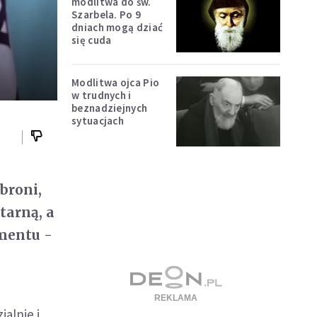
modlitwa do św.
Szarbela. Po 9
dniach mogą dziać
się cuda
Modlitwa ojca Pio
w trudnych i
beznadziejnych
sytuacjach
broni,
tarną, a
mentu -
alnie i