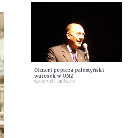
Olmert popiera palestyński
wniosek w ONZ
WIADOMOŚCI ZE ŚWIATA