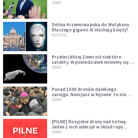
Muska
ŚWIAT
Dolina Krzemowa puka do Watykanu.
Dlaczego giganci AI słuchają księży?
KOŚCIÓŁ
Przeleci bliżej Ziemi niż niektóre
satelity. W poniedziałek miniemy się z
asteroidą, która poprzedzi znacznie
ŚWIAT
większego "gościa"
Ponad 1500 dronów dalekiego
zasięgu. Nuncjusz w Kijowie: to nie
wygląda na wolę zakończenia wojny
ŚWIAT
[PILNE] Rosyjskie drony nad Łotwą.
Jeden z nich uderzył w skład ropy
naftowej
ŚWIAT