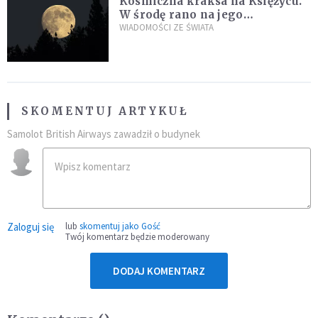
Kosmiczna kraksa na Księżycu.
W środę rano na jego
powierzchni dojdzie do
WIADOMOŚCI ZE ŚWIATA
niezwykłego zdarzenia
SKOMENTUJ ARTYKUŁ
Samolot British Airways zawadził o budynek
Zaloguj się
lub
skomentuj jako Gość
Twój komentarz będzie moderowany
DODAJ KOMENTARZ