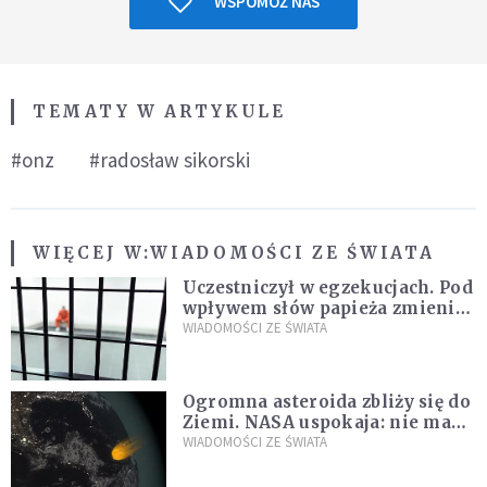
WSPOMÓŻ NAS
TEMATY W ARTYKULE
#onz
#radosław sikorski
WIĘCEJ W:
WIADOMOŚCI ZE ŚWIATA
Uczestniczył w egzekucjach. Pod
wpływem słów papieża zmienił
zdanie
WIADOMOŚCI ZE ŚWIATA
Ogromna asteroida zbliży się do
Ziemi. NASA uspokaja: nie ma
zagrożenia
WIADOMOŚCI ZE ŚWIATA