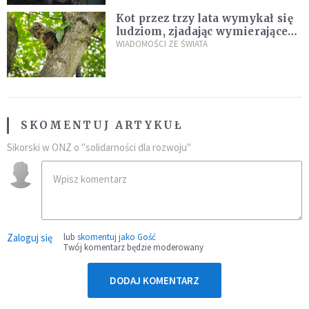
Kot przez trzy lata wymykał się
ludziom, zjadając wymierające
kaczki. W końcu popełnił
WIADOMOŚCI ZE ŚWIATA
fatalny błąd
SKOMENTUJ ARTYKUŁ
Sikorski w ONZ o "solidarności dla rozwoju"
Zaloguj się
lub
skomentuj jako Gość
Twój komentarz będzie moderowany
DODAJ KOMENTARZ