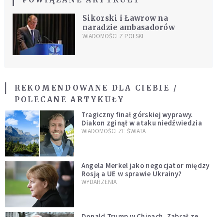
Sikorski i Ławrow na
naradzie ambasadorów
WIADOMOŚCI Z POLSKI
REKOMENDOWANE DLA CIEBIE /
POLECANE ARTYKUŁY
Tragiczny finał górskiej wyprawy.
Diakon zginął w ataku niedźwiedzia
WIADOMOŚCI ZE ŚWIATA
Angela Merkel jako negocjator między
Rosją a UE w sprawie Ukrainy?
WYDARZENIA
Donald Trump w Chinach. Zabrał ze