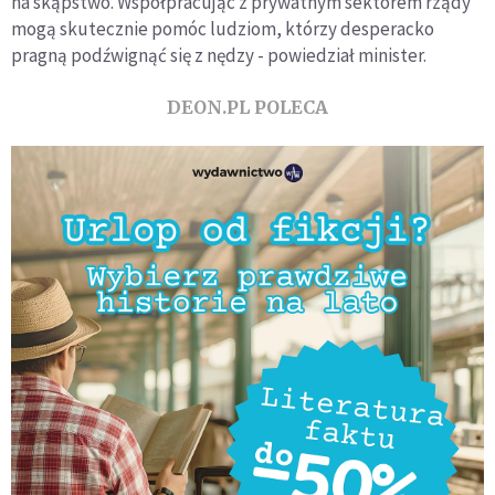
na skąpstwo. Współpracując z prywatnym sektorem rządy
mogą skutecznie pomóc ludziom, którzy desperacko
pragną podźwignąć się z nędzy - powiedział minister.
DEON.PL POLECA