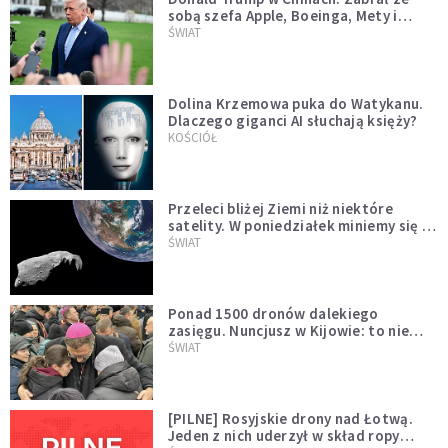
sobą szefa Apple, Boeinga, Mety i
Muska
ŚWIAT
Dolina Krzemowa puka do Watykanu.
Dlaczego giganci AI słuchają księży?
KOŚCIÓŁ
Przeleci bliżej Ziemi niż niektóre
satelity. W poniedziałek miniemy się z
asteroidą, która poprzedzi znacznie
ŚWIAT
większego "gościa"
Ponad 1500 dronów dalekiego
zasięgu. Nuncjusz w Kijowie: to nie
wygląda na wolę zakończenia wojny
ŚWIAT
[PILNE] Rosyjskie drony nad Łotwą.
Jeden z nich uderzył w skład ropy