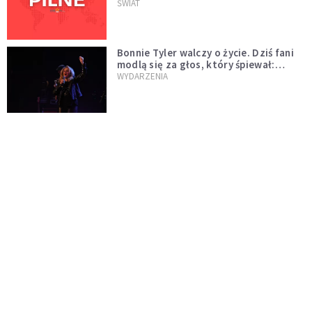
naftowej
ŚWIAT
Bonnie Tyler walczy o życie. Dziś fani
modlą się za głos, który śpiewał:
"Lord, help me"
WYDARZENIA