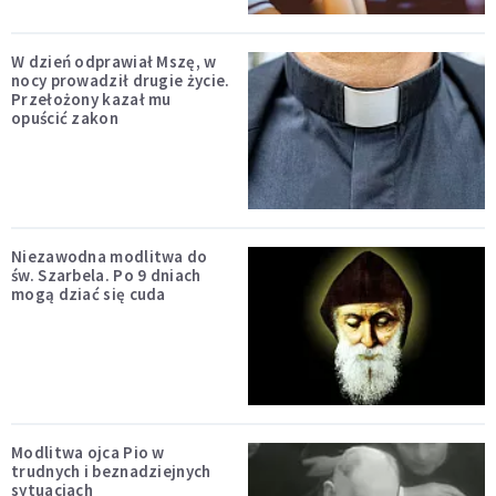
W dzień odprawiał Mszę, w
nocy prowadził drugie życie.
Przełożony kazał mu
opuścić zakon
Niezawodna modlitwa do
św. Szarbela. Po 9 dniach
mogą dziać się cuda
Modlitwa ojca Pio w
trudnych i beznadziejnych
sytuacjach