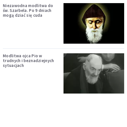
Niezawodna modlitwa do
św. Szarbela. Po 9 dniach
mogą dziać się cuda
Modlitwa ojca Pio w
trudnych i beznadziejnych
sytuacjach