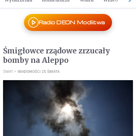
Radio DEON Modlitwa
Śmigłowce rządowe zrzucały
bomby na Aleppo
ŚWIAT
WIADOMOŚCI ZE ŚWIATA