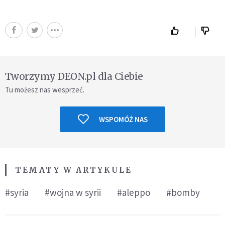
Tworzymy DEON.pl dla Ciebie
Tu możesz nas wesprzeć.
WSPOMÓŻ NAS
TEMATY W ARTYKULE
#syria
#wojna w syrii
#aleppo
#bomby