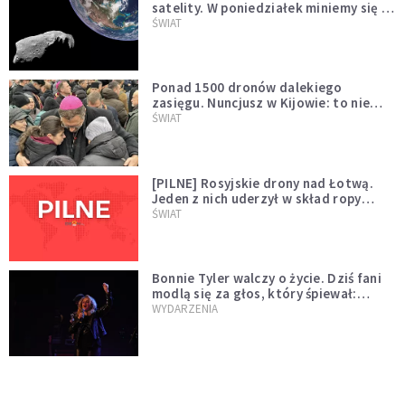
satelity. W poniedziałek miniemy się z
asteroidą, która poprzedzi znacznie
ŚWIAT
większego "gościa"
Ponad 1500 dronów dalekiego
zasięgu. Nuncjusz w Kijowie: to nie
wygląda na wolę zakończenia wojny
ŚWIAT
[PILNE] Rosyjskie drony nad Łotwą.
Jeden z nich uderzył w skład ropy
naftowej
ŚWIAT
Bonnie Tyler walczy o życie. Dziś fani
modlą się za głos, który śpiewał:
"Lord, help me"
WYDARZENIA