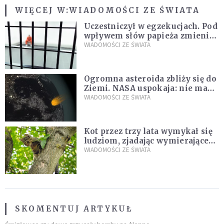
WIĘCEJ W:
WIADOMOŚCI ZE ŚWIATA
Uczestniczył w egzekucjach. Pod
wpływem słów papieża zmienił
zdanie
WIADOMOŚCI ZE ŚWIATA
Ogromna asteroida zbliży się do
Ziemi. NASA uspokaja: nie ma
zagrożenia
WIADOMOŚCI ZE ŚWIATA
Kot przez trzy lata wymykał się
ludziom, zjadając wymierające
kaczki. W końcu popełnił
WIADOMOŚCI ZE ŚWIATA
fatalny błąd
SKOMENTUJ ARTYKUŁ