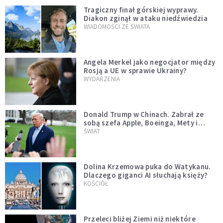
Tragiczny finał górskiej wyprawy.
Diakon zginął w ataku niedźwiedzia
WIADOMOŚCI ZE ŚWIATA
Angela Merkel jako negocjator między
Rosją a UE w sprawie Ukrainy?
WYDARZENIA
Donald Trump w Chinach. Zabrał ze
sobą szefa Apple, Boeinga, Mety i
Muska
ŚWIAT
Dolina Krzemowa puka do Watykanu.
Dlaczego giganci AI słuchają księży?
KOŚCIÓŁ
Przeleci bliżej Ziemi niż niektóre