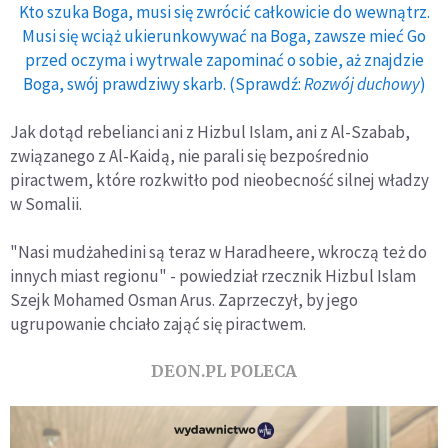
Kto szuka Boga, musi się zwrócić całkowicie do wewnątrz.
Musi się wciąż ukierunkowywać na Boga, zawsze mieć Go
przed oczyma i wytrwale zapominać o sobie, aż znajdzie
Boga, swój prawdziwy skarb. (Sprawdź:
Rozwój duchowy
)
Jak dotąd rebelianci ani z Hizbul Islam, ani z Al-Szabab,
związanego z Al-Kaidą, nie parali się bezpośrednio
piractwem, które rozkwitło pod nieobecność silnej władzy
w Somalii.
"Nasi mudżahedini są teraz w Haradheere, wkroczą też do
innych miast regionu" - powiedział rzecznik Hizbul Islam
Szejk Mohamed Osman Arus. Zaprzeczył, by jego
ugrupowanie chciało zająć się piractwem.
DEON.PL POLECA