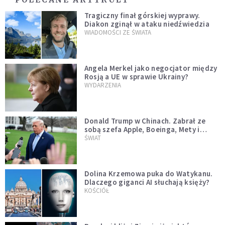
Tragiczny finał górskiej wyprawy.
Diakon zginął w ataku niedźwiedzia
WIADOMOŚCI ZE ŚWIATA
Angela Merkel jako negocjator między
Rosją a UE w sprawie Ukrainy?
WYDARZENIA
Donald Trump w Chinach. Zabrał ze
sobą szefa Apple, Boeinga, Mety i
Muska
ŚWIAT
Dolina Krzemowa puka do Watykanu.
Dlaczego giganci AI słuchają księży?
KOŚCIÓŁ