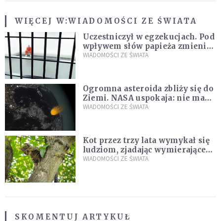
WIĘCEJ W:
WIADOMOŚCI ZE ŚWIATA
Uczestniczył w egzekucjach. Pod
wpływem słów papieża zmienił
zdanie
WIADOMOŚCI ZE ŚWIATA
Ogromna asteroida zbliży się do
Ziemi. NASA uspokaja: nie ma
zagrożenia
WIADOMOŚCI ZE ŚWIATA
Kot przez trzy lata wymykał się
ludziom, zjadając wymierające
kaczki. W końcu popełnił
WIADOMOŚCI ZE ŚWIATA
fatalny błąd
SKOMENTUJ ARTYKUŁ