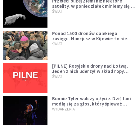
Przeleci bliżej Ziemi niż niektóre
satelity. W poniedziałek miniemy się z
asteroidą, która poprzedzi znacznie
ŚWIAT
większego "gościa"
Ponad 1500 dronów dalekiego
zasięgu. Nuncjusz w Kijowie: to nie
wygląda na wolę zakończenia wojny
ŚWIAT
[PILNE] Rosyjskie drony nad Łotwą.
Jeden z nich uderzył w skład ropy
naftowej
ŚWIAT
Bonnie Tyler walczy o życie. Dziś fani
modlą się za głos, który śpiewał:
"Lord, help me"
WYDARZENIA