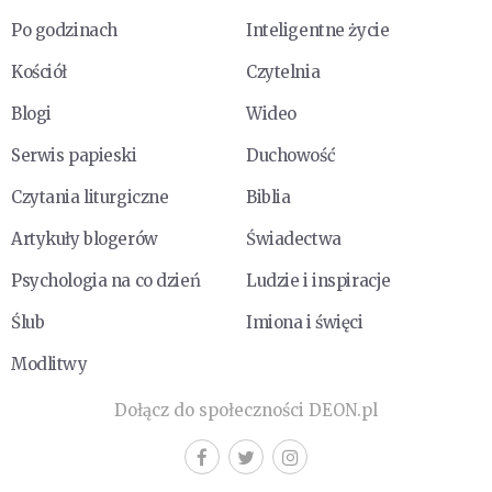
Po godzinach
Inteligentne życie
Kościół
Czytelnia
Blogi
Wideo
Serwis papieski
Duchowość
Czytania liturgiczne
Biblia
Artykuły blogerów
Świadectwa
Psychologia na co dzień
Ludzie i inspiracje
Ślub
Imiona i święci
Modlitwy
Dołącz do społeczności DEON.pl