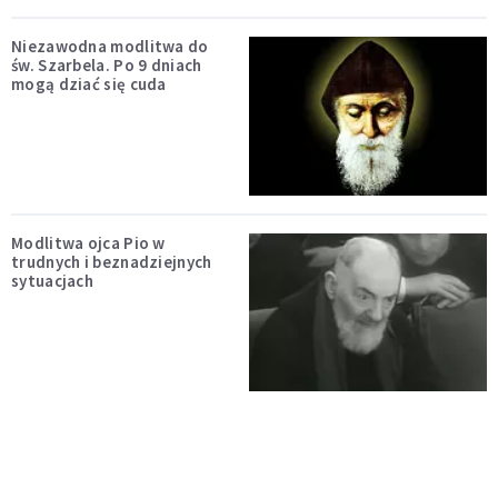
Niezawodna modlitwa do
św. Szarbela. Po 9 dniach
mogą dziać się cuda
Modlitwa ojca Pio w
trudnych i beznadziejnych
sytuacjach