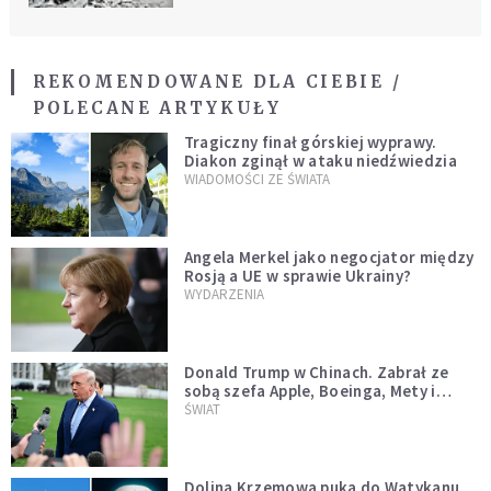
REKOMENDOWANE DLA CIEBIE /
POLECANE ARTYKUŁY
Tragiczny finał górskiej wyprawy.
Diakon zginął w ataku niedźwiedzia
WIADOMOŚCI ZE ŚWIATA
Angela Merkel jako negocjator między
Rosją a UE w sprawie Ukrainy?
WYDARZENIA
Donald Trump w Chinach. Zabrał ze
sobą szefa Apple, Boeinga, Mety i
Muska
ŚWIAT
Dolina Krzemowa puka do Watykanu.