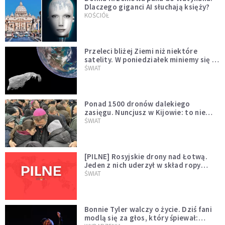
Dlaczego giganci AI słuchają księży?
KOŚCIÓŁ
Przeleci bliżej Ziemi niż niektóre
satelity. W poniedziałek miniemy się z
asteroidą, która poprzedzi znacznie
ŚWIAT
większego "gościa"
Ponad 1500 dronów dalekiego
zasięgu. Nuncjusz w Kijowie: to nie
wygląda na wolę zakończenia wojny
ŚWIAT
[PILNE] Rosyjskie drony nad Łotwą.
Jeden z nich uderzył w skład ropy
naftowej
ŚWIAT
Bonnie Tyler walczy o życie. Dziś fani
modlą się za głos, który śpiewał: