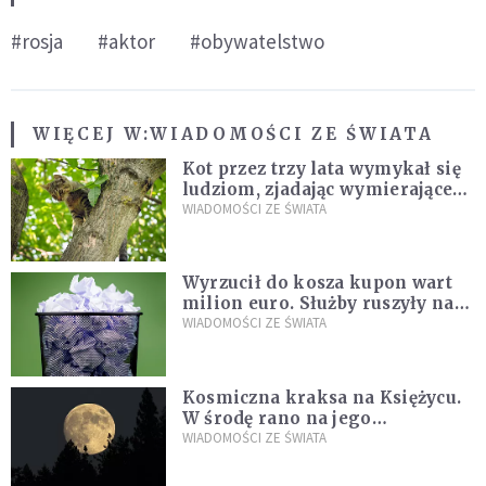
#rosja
#aktor
#obywatelstwo
WIĘCEJ W:
WIADOMOŚCI ZE ŚWIATA
Kot przez trzy lata wymykał się
ludziom, zjadając wymierające
kaczki. W końcu popełnił
WIADOMOŚCI ZE ŚWIATA
fatalny błąd
Wyrzucił do kosza kupon wart
milion euro. Służby ruszyły na
poszukiwania
WIADOMOŚCI ZE ŚWIATA
Kosmiczna kraksa na Księżycu.
W środę rano na jego
powierzchni dojdzie do
WIADOMOŚCI ZE ŚWIATA
niezwykłego zdarzenia