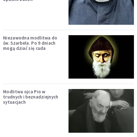
Niezawodna modlitwa do
św. Szarbela. Po 9 dniach
mogą dziać się cuda
Modlitwa ojca Pio w
trudnych i beznadziejnych
sytuacjach