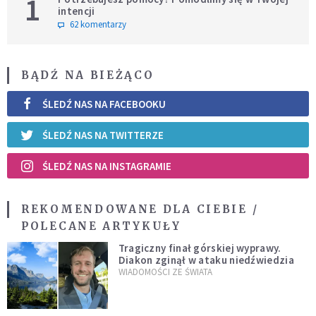
1
intencji
62 komentarzy
BĄDŹ NA BIEŻĄCO
ŚLEDŹ NAS NA FACEBOOKU
ŚLEDŹ NAS NA TWITTERZE
ŚLEDŹ NAS NA INSTAGRAMIE
REKOMENDOWANE DLA CIEBIE /
POLECANE ARTYKUŁY
Tragiczny finał górskiej wyprawy.
Diakon zginął w ataku niedźwiedzia
WIADOMOŚCI ZE ŚWIATA