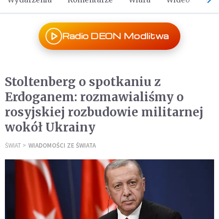
Radio DEON Modlitwa
Stoltenberg o spotkaniu z
Erdoganem: rozmawialiśmy o
rosyjskiej rozbudowie militarnej
wokół Ukrainy
ŚWIAT
WIADOMOŚCI ZE ŚWIATA