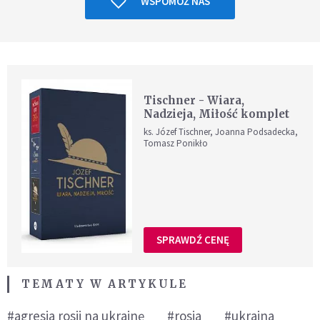
WSPOMÓŻ NAS
Tischner - Wiara,
Nadzieja, Miłość komplet
ks. Józef Tischner, Joanna Podsadecka,
Tomasz Ponikło
SPRAWDŹ CENĘ
TEMATY W ARTYKULE
#agresja rosji na ukrainę
#rosja
#ukraina