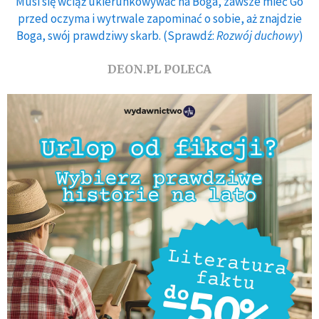
Musi się wciąż ukierunkowywać na Boga, zawsze mieć Go
przed oczyma i wytrwale zapominać o sobie, aż znajdzie
Boga, swój prawdziwy skarb. (Sprawdź:
Rozwój duchowy
)
DEON.PL POLECA