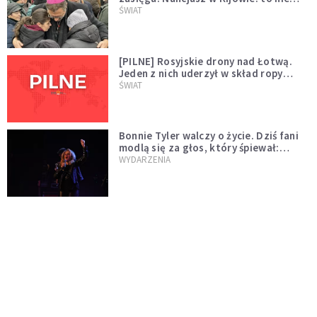
wygląda na wolę zakończenia wojny
ŚWIAT
[PILNE] Rosyjskie drony nad Łotwą.
Jeden z nich uderzył w skład ropy
naftowej
ŚWIAT
Bonnie Tyler walczy o życie. Dziś fani
modlą się za głos, który śpiewał:
"Lord, help me"
WYDARZENIA