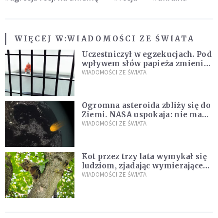
WIĘCEJ W:
WIADOMOŚCI ZE ŚWIATA
Uczestniczył w egzekucjach. Pod
wpływem słów papieża zmienił
zdanie
WIADOMOŚCI ZE ŚWIATA
Ogromna asteroida zbliży się do
Ziemi. NASA uspokaja: nie ma
zagrożenia
WIADOMOŚCI ZE ŚWIATA
Kot przez trzy lata wymykał się
ludziom, zjadając wymierające
kaczki. W końcu popełnił
WIADOMOŚCI ZE ŚWIATA
fatalny błąd