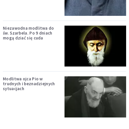
Niezawodna modlitwa do
św. Szarbela. Po 9 dniach
mogą dziać się cuda
Modlitwa ojca Pio w
trudnych i beznadziejnych
sytuacjach