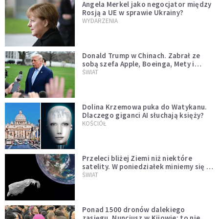
Angela Merkel jako negocjator między
Rosją a UE w sprawie Ukrainy?
WYDARZENIA
Donald Trump w Chinach. Zabrał ze
sobą szefa Apple, Boeinga, Mety i
Muska
ŚWIAT
Dolina Krzemowa puka do Watykanu.
Dlaczego giganci AI słuchają księży?
KOŚCIÓŁ
Przeleci bliżej Ziemi niż niektóre
satelity. W poniedziałek miniemy się z
asteroidą, która poprzedzi znacznie
ŚWIAT
większego "gościa"
Ponad 1500 dronów dalekiego
zasięgu. Nuncjusz w Kijowie: to nie