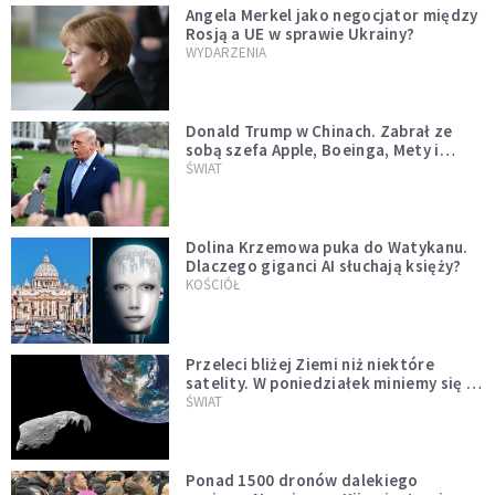
Angela Merkel jako negocjator między
Rosją a UE w sprawie Ukrainy?
WYDARZENIA
Donald Trump w Chinach. Zabrał ze
sobą szefa Apple, Boeinga, Mety i
Muska
ŚWIAT
Dolina Krzemowa puka do Watykanu.
Dlaczego giganci AI słuchają księży?
KOŚCIÓŁ
Przeleci bliżej Ziemi niż niektóre
satelity. W poniedziałek miniemy się z
asteroidą, która poprzedzi znacznie
ŚWIAT
większego "gościa"
Ponad 1500 dronów dalekiego