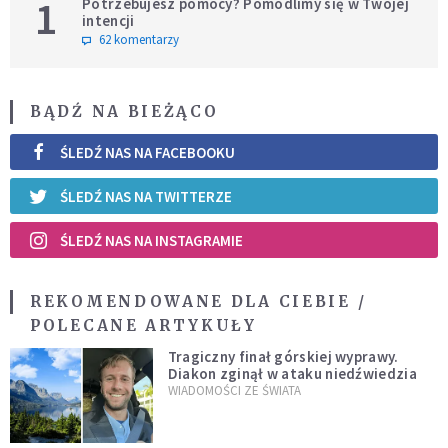
1
Potrzebujesz pomocy? Pomodlimy się w Twojej
intencji
62 komentarzy
BĄDŹ NA BIEŻĄCO
ŚLEDŹ NAS NA FACEBOOKU
ŚLEDŹ NAS NA TWITTERZE
ŚLEDŹ NAS NA INSTAGRAMIE
REKOMENDOWANE DLA CIEBIE /
POLECANE ARTYKUŁY
Tragiczny finał górskiej wyprawy.
Diakon zginął w ataku niedźwiedzia
WIADOMOŚCI ZE ŚWIATA