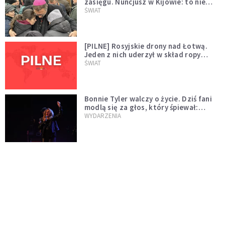
zasięgu. Nuncjusz w Kijowie: to nie
wygląda na wolę zakończenia wojny
ŚWIAT
[PILNE] Rosyjskie drony nad Łotwą.
Jeden z nich uderzył w skład ropy
naftowej
ŚWIAT
Bonnie Tyler walczy o życie. Dziś fani
modlą się za głos, który śpiewał:
"Lord, help me"
WYDARZENIA