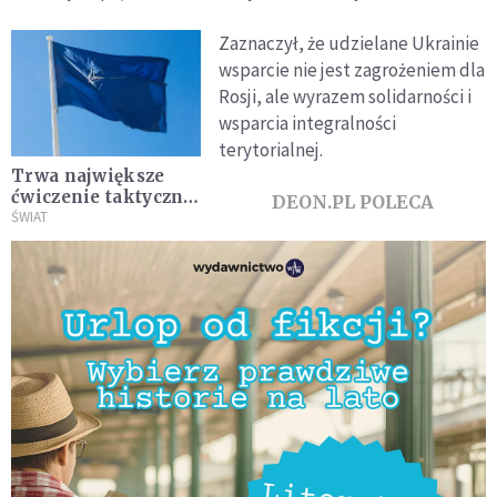
Zaznaczył, że udzielane Ukrainie
wsparcie nie jest zagrożeniem dla
Rosji, ale wyrazem solidarności i
wsparcia integralności
terytorialnej.
Trwa największe
ćwiczenie taktyczne
DEON.PL POLECA
NATO w tym roku.
ŚWIAT
Jest oparte na
artykule 5 Traktatu