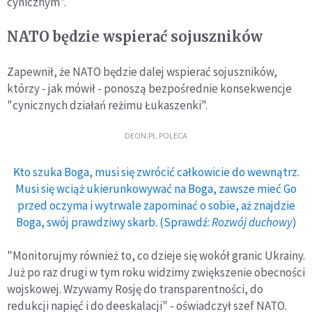
cynicznym".
NATO będzie wspierać sojuszników
Zapewnił, że NATO będzie dalej wspierać sojuszników,
którzy - jak mówił - ponoszą bezpośrednie konsekwencje
"cynicznych działań reżimu Łukaszenki".
DEON.PL POLECA
Kto szuka Boga, musi się zwrócić całkowicie do wewnątrz.
Musi się wciąż ukierunkowywać na Boga, zawsze mieć Go
przed oczyma i wytrwale zapominać o sobie, aż znajdzie
Boga, swój prawdziwy skarb. (Sprawdź:
Rozwój duchowy
)
"Monitorujmy również to, co dzieje się wokół granic Ukrainy.
Już po raz drugi w tym roku widzimy zwiększenie obecności
wojskowej. Wzywamy Rosję do transparentności, do
redukcji napięć i do deeskalacji" - oświadczył szef NATO.