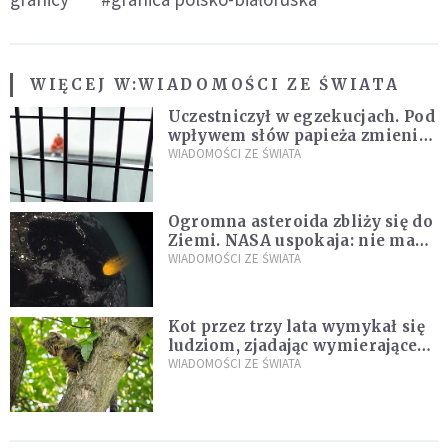
WIĘCEJ W:
WIADOMOŚCI ZE ŚWIATA
Uczestniczył w egzekucjach. Pod
wpływem słów papieża zmienił
zdanie
WIADOMOŚCI ZE ŚWIATA
Ogromna asteroida zbliży się do
Ziemi. NASA uspokaja: nie ma
zagrożenia
WIADOMOŚCI ZE ŚWIATA
Kot przez trzy lata wymykał się
ludziom, zjadając wymierające
kaczki. W końcu popełnił
WIADOMOŚCI ZE ŚWIATA
fatalny błąd