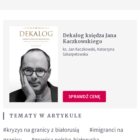
Dekalog księdza Jana
Kaczkowskiego
ks. Jan Kaczkowski, Katarzyna
Szkarpetowska
SPRAWDŹ CENĘ
TEMATY W ARTYKULE
#kryzys na granicy z białorusią
#imigranci na
granicy
#granica polsko-białoruska