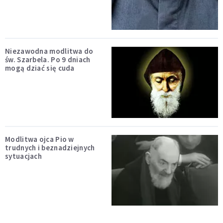
Niezawodna modlitwa do
św. Szarbela. Po 9 dniach
mogą dziać się cuda
Modlitwa ojca Pio w
trudnych i beznadziejnych
sytuacjach