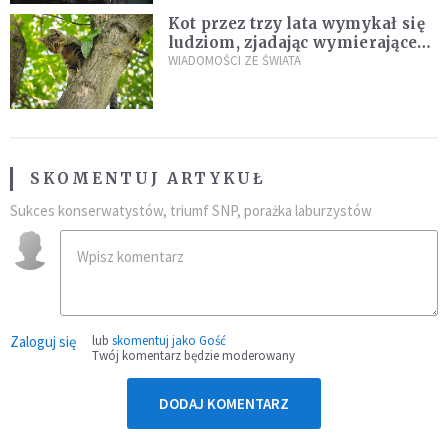
Kot przez trzy lata wymykał się
ludziom, zjadając wymierające
kaczki. W końcu popełnił
WIADOMOŚCI ZE ŚWIATA
fatalny błąd
SKOMENTUJ ARTYKUŁ
Sukces konserwatystów, triumf SNP, porażka laburzystów
Zaloguj się
lub
skomentuj jako Gość
Twój komentarz będzie moderowany
DODAJ KOMENTARZ