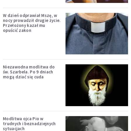
W dzień odprawiał Mszę, w
nocy prowadził drugie życie.
Przełożony kazał mu
opuścić zakon
Niezawodna modlitwa do
św. Szarbela. Po 9 dniach
mogą dziać się cuda
Modlitwa ojca Pio w
trudnych i beznadziejnych
sytuacjach