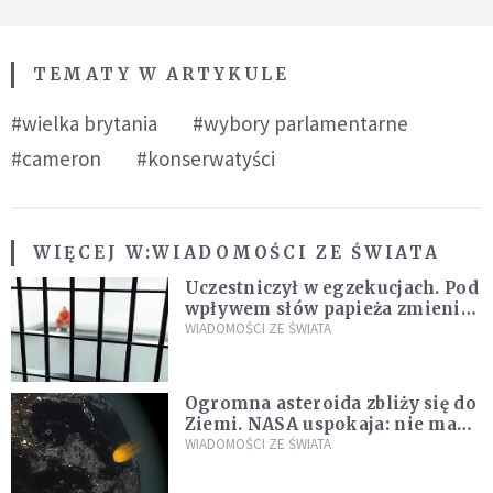
TEMATY W ARTYKULE
#wielka brytania
#wybory parlamentarne
#cameron
#konserwatyści
WIĘCEJ W:
WIADOMOŚCI ZE ŚWIATA
Uczestniczył w egzekucjach. Pod
wpływem słów papieża zmienił
zdanie
WIADOMOŚCI ZE ŚWIATA
Ogromna asteroida zbliży się do
Ziemi. NASA uspokaja: nie ma
zagrożenia
WIADOMOŚCI ZE ŚWIATA