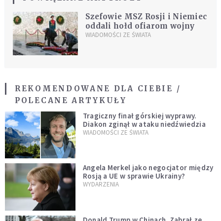
Szefowie MSZ Rosji i Niemiec
oddali hołd ofiarom wojny
WIADOMOŚCI ZE ŚWIATA
REKOMENDOWANE DLA CIEBIE /
POLECANE ARTYKUŁY
Tragiczny finał górskiej wyprawy.
Diakon zginął w ataku niedźwiedzia
WIADOMOŚCI ZE ŚWIATA
Angela Merkel jako negocjator między
Rosją a UE w sprawie Ukrainy?
WYDARZENIA
Donald Trump w Chinach. Zabrał ze