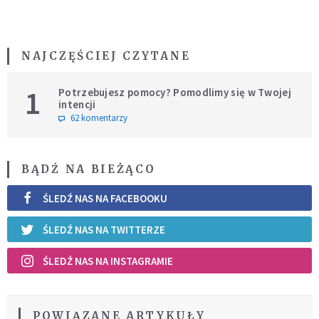
NAJCZĘŚCIEJ CZYTANE
1
Potrzebujesz pomocy? Pomodlimy się w Twojej
intencji
62 komentarzy
BĄDŹ NA BIEŻĄCO
ŚLEDŹ NAS NA FACEBOOKU
ŚLEDŹ NAS NA TWITTERZE
ŚLEDŹ NAS NA INSTAGRAMIE
POWIĄZANE ARTYKUŁY