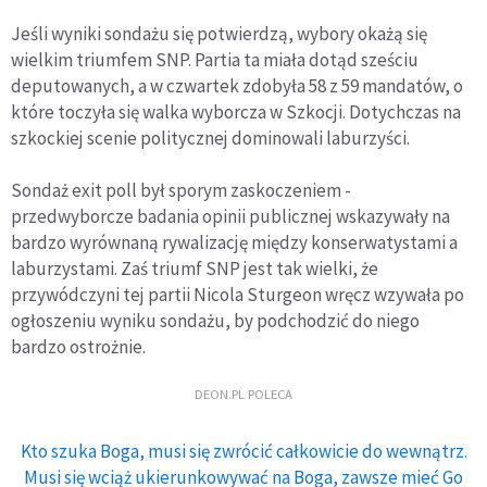
Jeśli wyniki sondażu się potwierdzą, wybory okażą się
wielkim triumfem SNP. Partia ta miała dotąd sześciu
deputowanych, a w czwartek zdobyła 58 z 59 mandatów, o
które toczyła się walka wyborcza w Szkocji. Dotychczas na
szkockiej scenie politycznej dominowali laburzyści.
Sondaż exit poll był sporym zaskoczeniem -
przedwyborcze badania opinii publicznej wskazywały na
bardzo wyrównaną rywalizację między konserwatystami a
laburzystami. Zaś triumf SNP jest tak wielki, że
przywódczyni tej partii Nicola Sturgeon wręcz wzywała po
ogłoszeniu wyniku sondażu, by podchodzić do niego
bardzo ostrożnie.
DEON.PL POLECA
Kto szuka Boga, musi się zwrócić całkowicie do wewnątrz.
Musi się wciąż ukierunkowywać na Boga, zawsze mieć Go