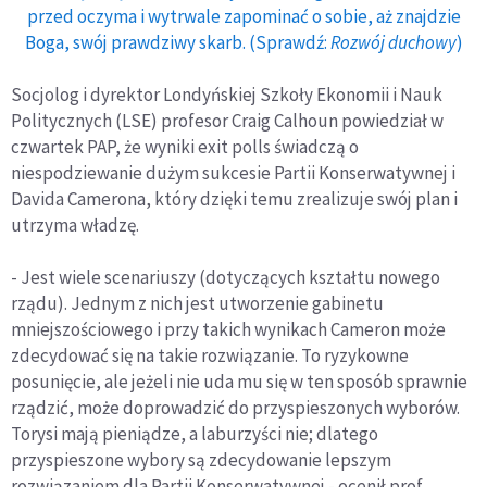
przed oczyma i wytrwale zapominać o sobie, aż znajdzie
Boga, swój prawdziwy skarb. (Sprawdź:
Rozwój duchowy
)
Socjolog i dyrektor Londyńskiej Szkoły Ekonomii i Nauk
Politycznych (LSE) profesor Craig Calhoun powiedział w
czwartek PAP, że wyniki exit polls świadczą o
niespodziewanie dużym sukcesie Partii Konserwatywnej i
Davida Camerona, który dzięki temu zrealizuje swój plan i
utrzyma władzę.
- Jest wiele scenariuszy (dotyczących kształtu nowego
rządu). Jednym z nich jest utworzenie gabinetu
mniejszościowego i przy takich wynikach Cameron może
zdecydować się na takie rozwiązanie. To ryzykowne
posunięcie, ale jeżeli nie uda mu się w ten sposób sprawnie
rządzić, może doprowadzić do przyspieszonych wyborów.
Torysi mają pieniądze, a laburzyści nie; dlatego
przyspieszone wybory są zdecydowanie lepszym
rozwiązaniem dla Partii Konserwatywnej - ocenił prof.