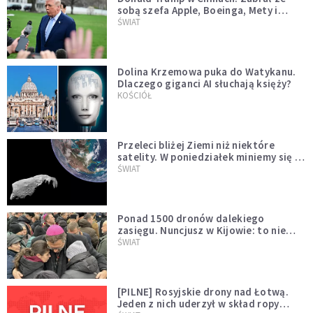
sobą szefa Apple, Boeinga, Mety i
Muska
ŚWIAT
Dolina Krzemowa puka do Watykanu.
Dlaczego giganci AI słuchają księży?
KOŚCIÓŁ
Przeleci bliżej Ziemi niż niektóre
satelity. W poniedziałek miniemy się z
asteroidą, która poprzedzi znacznie
ŚWIAT
większego "gościa"
Ponad 1500 dronów dalekiego
zasięgu. Nuncjusz w Kijowie: to nie
wygląda na wolę zakończenia wojny
ŚWIAT
[PILNE] Rosyjskie drony nad Łotwą.
Jeden z nich uderzył w skład ropy