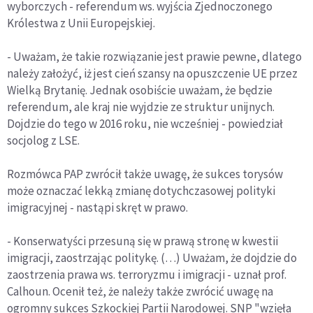
wyborczych - referendum ws. wyjścia Zjednoczonego
Królestwa z Unii Europejskiej.
- Uważam, że takie rozwiązanie jest prawie pewne, dlatego
należy założyć, iż jest cień szansy na opuszczenie UE przez
Wielką Brytanię. Jednak osobiście uważam, że będzie
referendum, ale kraj nie wyjdzie ze struktur unijnych.
Dojdzie do tego w 2016 roku, nie wcześniej - powiedział
socjolog z LSE.
Rozmówca PAP zwrócił także uwagę, że sukces torysów
może oznaczać lekką zmianę dotychczasowej polityki
imigracyjnej - nastąpi skręt w prawo.
- Konserwatyści przesuną się w prawą stronę w kwestii
imigracji, zaostrzając politykę. (…) Uważam, że dojdzie do
zaostrzenia prawa ws. terroryzmu i imigracji - uznał prof.
Calhoun. Ocenił też, że należy także zwrócić uwagę na
ogromny sukces Szkockiej Partii Narodowej. SNP "wzięła